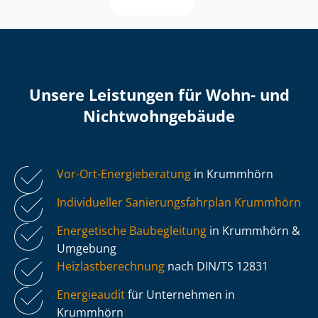
Unsere Leistungen für Wohn- und
Nicht­wohn­ge­bäu­de
Vor-Ort-Energieberatung
in Krummhörn
Individueller Sa­nie­rungs­fahr­plan Krummhörn
Energetische Baubegleitung
in Krummhörn &
Umgebung
Heiz­last­be­rech­nung
nach DIN/TS 12831
Energieaudit
für Unternehmen in
Krummhörn