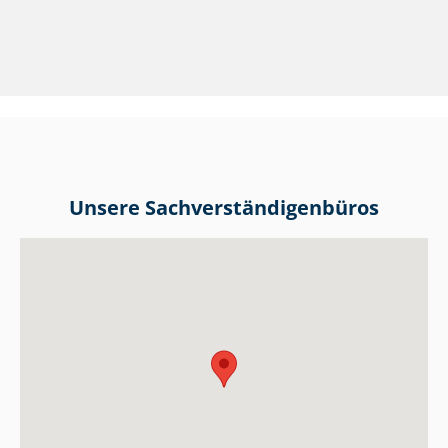
Unsere Sach­ver­stän­di­gen­bü­ros