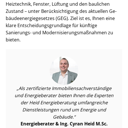
Heiztechnik, Fenster, Lüftung und den baulichen
Zustand – unter Be­rück­sich­ti­gung des aktuellen Ge­
bäu­de­en­er­gie­ge­set­zes (GEG). Ziel ist es, Ihnen eine
klare Ent­schei­dungs­grund­la­ge für künftige
Sanierungs- und Mo­der­ni­sie­rungs­maß­nah­men zu
bieten.
Als zertifizierte Im­mo­bi­li­en­sach­ver­stän­di­ge
und Energieberater bieten Ihnen die Experten
der Heid Energieberatung umfangreiche
Dienst­leis­tun­gen rund um Energie und
Gebäude.
Energieberater & Ing. Cyran Heid M.Sc.