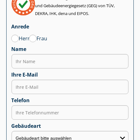
und Ge­bäu­de­en­er­gie­ge­setz (GEG) von TÜV,
DEKRA, IHK, dena und EIPOS.
Anrede
Herr
Frau
Name
Ihre E-Mail
Telefon
Gebäudeart