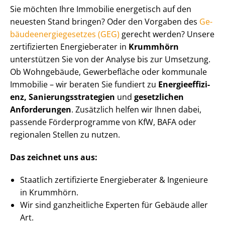
Sie möchten Ihre Immobilie energetisch auf den
neuesten Stand bringen? Oder den Vorgaben des
Ge­
bäu­de­en­er­gie­ge­set­zes (GEG)
gerecht werden? Unsere
zertifizierten Energieberater in
Krummhörn
unterstützen Sie von der Analyse bis zur Umsetzung.
Ob Wohngebäude, Gewerbefläche oder kommunale
Immobilie – wir beraten Sie fundiert zu
En­er­gie­ef­fi­zi­
enz, Sa­nie­rungs­stra­te­gien
und
gesetzlichen
Anforderungen
. Zusätzlich helfen wir Ihnen dabei,
passende Förderprogramme von KfW, BAFA oder
regionalen Stellen zu nutzen.
Das zeichnet uns aus:
Staatlich zertifizierte Energieberater & Ingenieure
in Krummhörn.
Wir sind ganzheitliche Experten für Gebäude aller
Art.