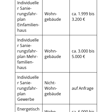
Individuelle
r Sa­nie­
rungs­fahr­
Wohn­
ca. 1.999 bis
plan
gebäude
3.200 €
Einfamilien­
haus
Individuelle
r Sa­nie­
rungs­fahr­
Wohn­
ca. 3.000 bis
plan Mehr­
gebäude
5.000 €
fa­mi­li­en­
haus
Individuelle
r Sa­nie­
Nicht-
rungs­fahr­
Wohn­
auf Anfrage
plan
gebäude
Gewerbe
Energetisch
Wohn­
ca. 6.000 bis