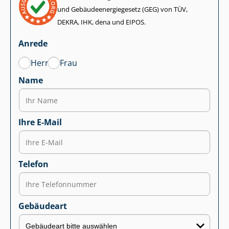
und Ge­bäu­de­en­er­gie­ge­setz (GEG) von TÜV,
DEKRA, IHK, dena und EIPOS.
Anrede
Herr
Frau
Name
Ihre E-Mail
Telefon
Gebäudeart