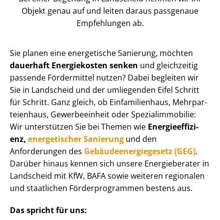
Objekt genau auf und leiten daraus passgenaue
Empfehlungen ab.
Sie planen eine energetische Sanierung, möchten
dauerhaft Energiekosten senken
und gleichzeitig
passende Fördermittel nutzen? Dabei begleiten wir
Sie in Landscheid und der umliegenden Eifel Schritt
für Schritt. Ganz gleich, ob Einfamilienhaus, Mehr­par­
tei­en­haus, Gewerbeeinheit oder Spe­zi­al­im­mo­bi­lie:
Wir unterstützen Sie bei Themen wie
En­er­gie­ef­fi­zi­
enz,
energetischer Sanierung
und den
Anforderungen des
Ge­bäu­de­en­er­gie­ge­setz (GEG)
.
Darüber hinaus kennen sich unsere Energieberater in
Landscheid mit KfW, BAFA sowie weiteren regionalen
und staatlichen För­der­pro­gram­men bestens aus.
Das spricht für uns: