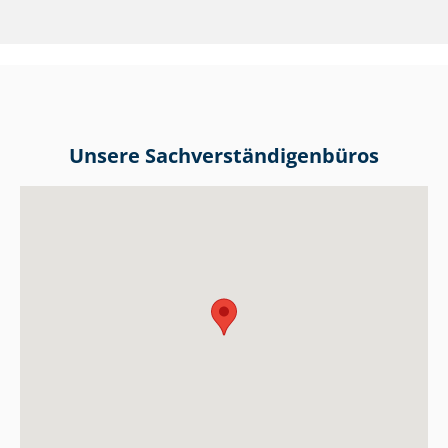
Unsere Sach­ver­stän­di­gen­bü­ros