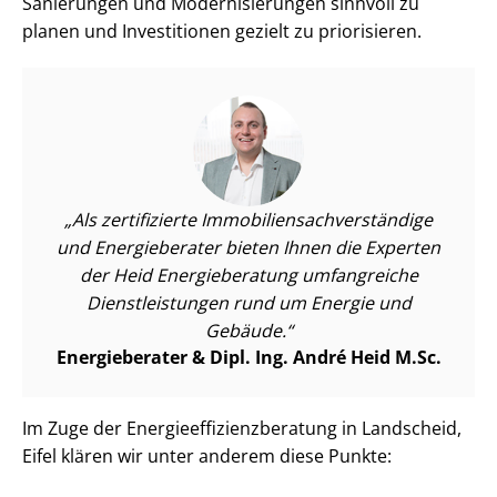
Sanierungen und Mo­der­ni­sie­run­gen sinnvoll zu
planen und Investitionen gezielt zu priorisieren.
Als zertifizierte Im­mo­bi­li­en­sach­ver­stän­di­ge
und Energieberater bieten Ihnen die Experten
der Heid Energieberatung umfangreiche
Dienst­leis­tun­gen rund um Energie und
Gebäude.
Energieberater & Dipl. Ing. André Heid M.Sc.
Im Zuge der En­er­gie­ef­fi­zi­enz­be­ra­tung in Landscheid,
Eifel klären wir unter anderem diese Punkte: