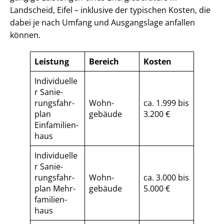
Landscheid, Eifel – inklusive der typischen Kosten, die
dabei je nach Umfang und Ausgangslage anfallen
können.
Leistung
Bereich
Kosten
Individuelle
r Sa­nie­
rungs­fahr­
Wohn­
ca. 1.999 bis
plan
gebäude
3.200 €
Einfamilien­
haus
Individuelle
r Sa­nie­
rungs­fahr­
Wohn­
ca. 3.000 bis
plan Mehr­
gebäude
5.000 €
fa­mi­li­en­
haus