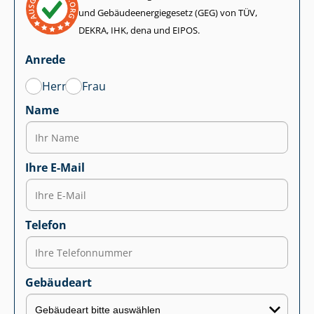
und Ge­bäu­de­en­er­gie­ge­setz (GEG) von TÜV,
DEKRA, IHK, dena und EIPOS.
Anrede
Herr
Frau
Name
Ihre E-Mail
Telefon
Gebäudeart