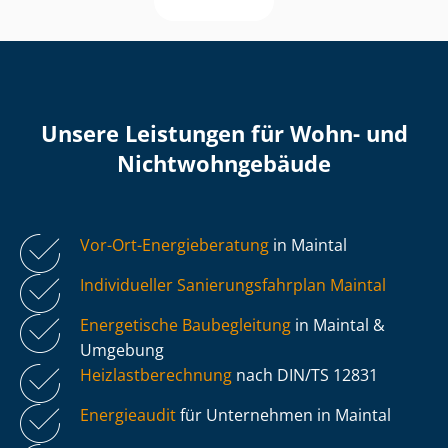
Unsere Leistungen für Wohn- und
Nicht­wohn­ge­bäu­de
Vor-Ort-Energieberatung
in Maintal
Individueller Sa­nie­rungs­fahr­plan Maintal
Energetische Baubegleitung
in Maintal &
Umgebung
Heiz­last­be­rech­nung
nach DIN/TS 12831
Energieaudit
für Unternehmen in Maintal