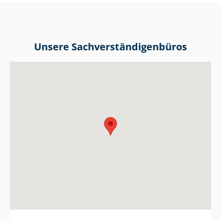
Unsere Sach­ver­stän­di­gen­bü­ros