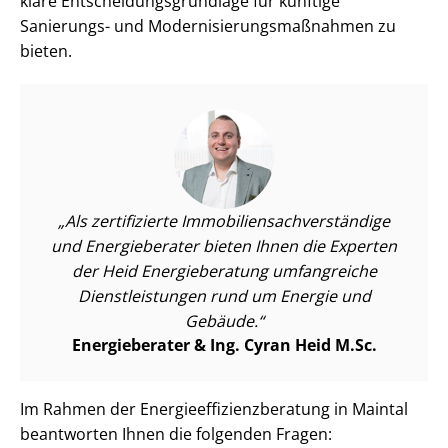
klare Ent­schei­dungs­grund­la­ge für künftige
Sanierungs- und Mo­der­ni­sie­rungs­maß­nah­men zu
bieten.
Als zertifizierte Im­mo­bi­li­en­sach­ver­stän­di­ge
und Energieberater bieten Ihnen die Experten
der Heid Energieberatung umfangreiche
Dienst­leis­tun­gen rund um Energie und
Gebäude.
Energieberater & Ing. Cyran Heid M.Sc.
Im Rahmen der En­er­gie­ef­fi­zi­enz­be­ra­tung in Maintal
beantworten Ihnen die folgenden Fragen: