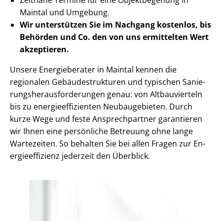
Maintal und Umgebung.
Wir unterstützen Sie im Nachgang
kostenlos, bis
Behörden
und Co. den von uns ermittelten
Wert
akzeptieren
.
Unsere Energieberater in Maintal kennen die
regionalen Ge­bäu­de­struk­tu­ren und typischen Sa­nie­
rungs­her­aus­for­de­run­gen genau: von Altbauvierteln
bis zu en­er­gie­ef­fi­zi­en­ten Neubaugebieten. Durch
kurze Wege und feste Ansprechpartner garantieren
wir Ihnen eine persönliche Betreuung ohne lange
Wartezeiten. So behalten Sie bei allen Fragen zur En­
er­gie­ef­fi­zi­enz jederzeit den Überblick.