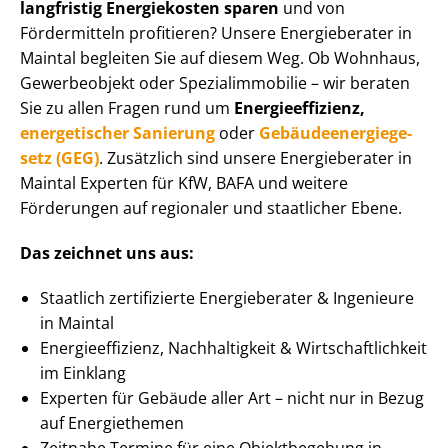
langfristig Energiekosten sparen
und von
Fördermitteln profitieren? Unsere Energieberater in
Maintal begleiten Sie auf diesem Weg. Ob Wohnhaus,
Gewerbeobjekt oder Spe­zi­al­im­mo­bi­lie – wir beraten
Sie zu allen Fragen rund um
En­er­gie­ef­fi­zi­enz,
energetischer Sanierung
oder
Ge­bäu­de­en­er­gie­ge­
setz (GEG)
. Zusätzlich sind unsere Energieberater in
Maintal Experten für KfW, BAFA und weitere
Förderungen auf regionaler und staatlicher Ebene.
Das zeichnet uns aus:
Staatlich zertifizierte Energieberater & Ingenieure
in Maintal
En­er­gie­ef­fi­zi­enz, Nachhaltigkeit & Wirt­schaft­lich­keit
im Einklang
Experten für Gebäude aller Art – nicht nur in Bezug
auf Energiethemen
Zeitnahe Termine für eine Objektbegehung in