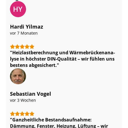
Hardi Yilmaz
vor 7 Monaten
Heiz­last­be­rech­nung und Wär­me­brü­cken­ana­
ly­se in höchster DIN-Qualität – wir fühlen uns
bestens abgesichert.
Sebastian Vogel
vor 3 Wochen
Ganzheitliche Be­stands­auf­nah­me:
Dämmung, Fenster, Heizung, Lüftung – wir