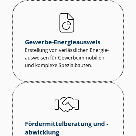
Gewerbe-Energieausweis
Erstellung von verlässlichen En­er­gie­
aus­wei­sen für Ge­wer­be­im­mo­bi­li­en
und komplexe Spezialbauten.
För­der­mit­tel­be­ra­tung und -
abwicklung