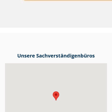
Unsere Sach­ver­stän­di­gen­bü­ros