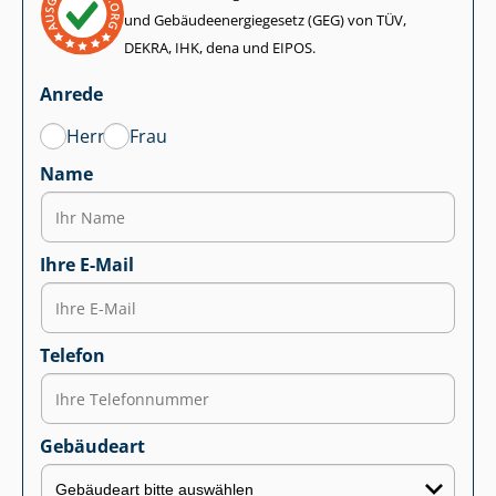
und Ge­bäu­de­en­er­gie­ge­setz (GEG) von TÜV,
DEKRA, IHK, dena und EIPOS.
Anrede
Herr
Frau
Name
Ihre E-Mail
Telefon
Gebäudeart