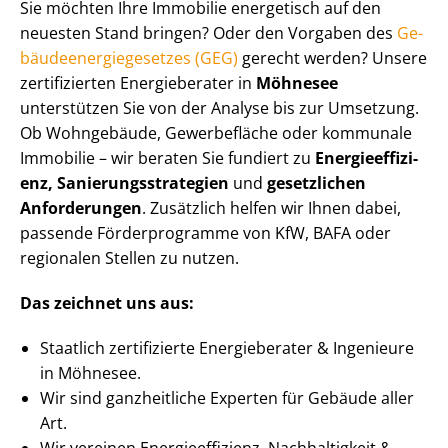
Sie möchten Ihre Immobilie energetisch auf den
neuesten Stand bringen? Oder den Vorgaben des
Ge­
bäu­de­en­er­gie­ge­set­zes (GEG)
gerecht werden? Unsere
zertifizierten Energieberater in
Möhnesee
unterstützen Sie von der Analyse bis zur Umsetzung.
Ob Wohngebäude, Gewerbefläche oder kommunale
Immobilie – wir beraten Sie fundiert zu
En­er­gie­ef­fi­zi­
enz, Sa­nie­rungs­stra­te­gien
und
gesetzlichen
Anforderungen
. Zusätzlich helfen wir Ihnen dabei,
passende Förderprogramme von KfW, BAFA oder
regionalen Stellen zu nutzen.
Das zeichnet uns aus:
Staatlich zertifizierte Energieberater & Ingenieure
in Möhnesee.
Wir sind ganzheitliche Experten für Gebäude aller
Art.
Wir vereinen En­er­gie­ef­fi­zi­enz, Nachhaltigkeit &