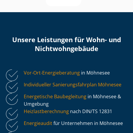
Unsere Leistungen für Wohn- und
Nicht­wohn­ge­bäu­de
Vor-Ort-Energieberatung
in Möhnesee
Individueller Sa­nie­rungs­fahr­plan Möhnesee
Energetische Baubegleitung
in Möhnesee &
Umgebung
Heiz­last­be­rech­nung
nach DIN/TS 12831
Energieaudit
für Unternehmen in Möhnesee