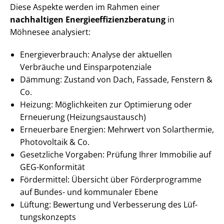
Diese Aspekte werden im Rahmen einer
nachhaltigen En­er­gie­ef­fi­zi­enz­be­ra­tung
in
Möhnesee analysiert:
En­er­gie­ver­brauch: Analyse der aktuellen
Verbräuche und Ein­spar­po­ten­zia­le
Dämmung: Zustand von Dach, Fassade, Fenstern &
Co.
Heizung: Möglichkeiten zur Optimierung oder
Erneuerung (Hei­zungs­aus­tausch)
Erneuerbare Energien: Mehrwert von Solarthermie,
Photovoltaik & Co.
Gesetzliche Vorgaben: Prüfung Ihrer Immobilie auf
GEG-Konformität
Fördermittel: Übersicht über Förderprogramme
auf Bundes- und kommunaler Ebene
Lüftung: Bewertung und Verbesserung des Lüf­
tungs­kon­zepts