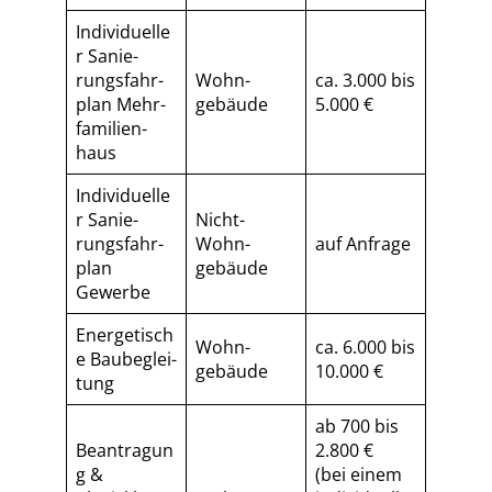
Individuelle
r Sa­nie­
rungs­fahr­
Wohn­
ca. 3.000 bis
plan Mehr­
gebäude
5.000 €
fa­mi­li­en­
haus
Individuelle
r Sa­nie­
Nicht-
rungs­fahr­
Wohn­
auf Anfrage
plan
gebäude
Gewerbe
Energetisch
Wohn­
ca. 6.000 bis
e Baubeglei­
gebäude
10.000 €
tung
ab 700 bis
Beantragun
2.800 €
g &
(bei einem