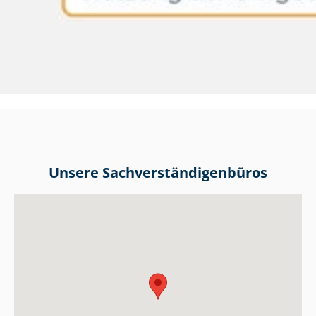
Unsere Sach­ver­stän­di­gen­bü­ros