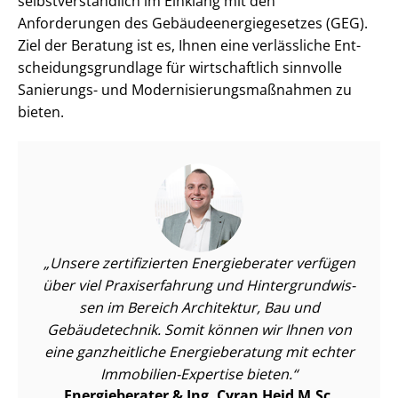
selbst­ver­ständ­lich im Einklang mit den
Anforderungen des Ge­bäu­de­en­er­gie­ge­set­zes (GEG).
Ziel der Beratung ist es, Ihnen eine verlässliche Ent­
schei­dungs­grund­la­ge für wirtschaftlich sinnvolle
Sanierungs- und Mo­der­ni­sie­rungs­maß­nah­men zu
bieten.
Unsere zertifizierten Energieberater verfügen
über viel Praxiserfahrung und Hin­ter­grund­wis­
sen im Bereich Architektur, Bau und
Gebäudetechnik. Somit können wir Ihnen von
eine ganzheitliche Energieberatung mit echter
Immobilien-Expertise bieten.
Energieberater & Ing. Cyran Heid M.Sc.