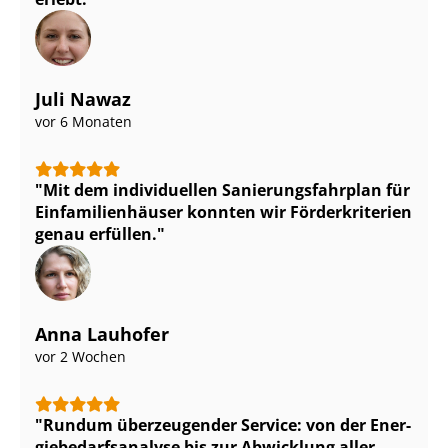
Juli Nawaz
vor 6 Monaten
Mit dem individuellen Sa­nie­rungs­fahr­plan für
Ein­fa­mi­li­en­häu­ser konnten wir Förderkriterien
genau erfüllen.
Anna Lauhofer
vor 2 Wochen
Rundum überzeugender Service: von der En­er­
gie­be­darfs­ana­ly­se bis zur Abwicklung aller