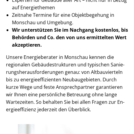
auf Energiethemen
Zeitnahe Termine für eine Objektbegehung in
Monschau und Umgebung.
Wir unterstützen Sie im Nachgang
kostenlos, bis
Behörden
und Co. den von uns ermittelten
Wert
akzeptieren
.
Unsere Energieberater in Monschau kennen die
regionalen Ge­bäu­de­struk­tu­ren und typischen Sa­nie­
rungs­her­aus­for­de­run­gen genau: von Altbauvierteln
bis zu en­er­gie­ef­fi­zi­en­ten Neubaugebieten. Durch
kurze Wege und feste Ansprechpartner garantieren
wir Ihnen eine persönliche Betreuung ohne lange
Wartezeiten. So behalten Sie bei allen Fragen zur En­
er­gie­ef­fi­zi­enz jederzeit den Überblick.