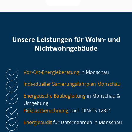
Unsere Leistungen für Wohn- und
Nicht­wohn­ge­bäu­de
Vor-Ort-Energieberatung
in Monschau
Individueller Sa­nie­rungs­fahr­plan Monschau
Energetische Baubegleitung
in Monschau &
Umgebung
Heiz­last­be­rech­nung
nach DIN/TS 12831
Energieaudit
für Unternehmen in Monschau