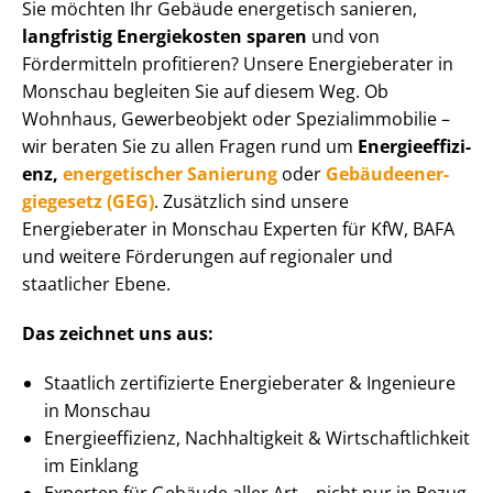
Sie möchten Ihr Gebäude energetisch sanieren,
langfristig Energiekosten sparen
und von
Fördermitteln profitieren? Unsere Energieberater in
Monschau begleiten Sie auf diesem Weg. Ob
Wohnhaus, Gewerbeobjekt oder Spe­zi­al­im­mo­bi­lie –
wir beraten Sie zu allen Fragen rund um
En­er­gie­ef­fi­zi­
enz,
energetischer Sanierung
oder
Ge­bäu­de­en­er­
gie­ge­setz (GEG)
. Zusätzlich sind unsere
Energieberater in Monschau Experten für KfW, BAFA
und weitere Förderungen auf regionaler und
staatlicher Ebene.
Das zeichnet uns aus:
Staatlich zertifizierte Energieberater & Ingenieure
in Monschau
En­er­gie­ef­fi­zi­enz, Nachhaltigkeit & Wirt­schaft­lich­keit
im Einklang
Experten für Gebäude aller Art – nicht nur in Bezug