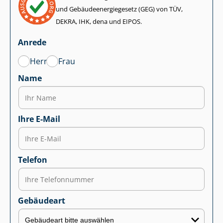
und Ge­bäu­de­en­er­gie­ge­setz (GEG) von TÜV,
DEKRA, IHK, dena und EIPOS.
Anrede
Herr
Frau
Name
Ihre E-Mail
Telefon
Gebäudeart