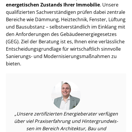
energetischen Zustands Ihrer Immobilie
. Unsere
qualifizierten Sach­ver­stän­di­gen prüfen dabei zentrale
Bereiche wie Dämmung, Heiztechnik, Fenster, Lüftung
und Bausubstanz – selbst­ver­ständ­lich im Einklang mit
den Anforderungen des Ge­bäu­de­en­er­gie­ge­set­zes
(GEG). Ziel der Beratung ist es, Ihnen eine verlässliche
Ent­schei­dungs­grund­la­ge für wirtschaftlich sinnvolle
Sanierungs- und Mo­der­ni­sie­rungs­maß­nah­men zu
bieten.
Unsere zertifizierten Energieberater verfügen
über viel Praxiserfahrung und Hin­ter­grund­wis­
sen im Bereich Architektur, Bau und