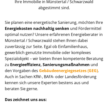
Ihre Immobilie in Münstertal / Schwarzwald
abgestimmt sind.
Sie planen eine energetische Sanierung, möchten Ihre
Energiekosten nachhaltig senken
und Fördermittel
optimal nutzen? Unsere erfahrenen Energieberater in
Münstertal / Schwarzwald stehen Ihnen dabei
zuverlässig zur Seite. Egal ob Einfamilienhaus,
gewerblich genutzte Immobilie oder komplexes
Spezialobjekt – wir bieten Ihnen kompetente Beratung
zu
En­er­gie­ef­fi­zi­enz, Sa­nie­rungs­maß­nah­men
und
den Vorgaben des
Ge­bäu­de­en­er­gie­ge­set­zes (GEG)
.
Auch in Sachen KfW-, BAFA- oder Landesförderung
kennen sich unsere Experten bestens aus und
beraten Sie gerne.
Das zeichnet uns aus: