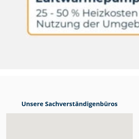
Unsere Sach­ver­stän­di­gen­bü­ros