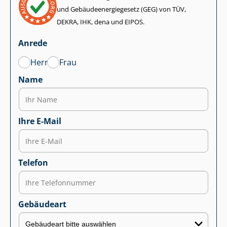
und Ge­bäu­de­en­er­gie­ge­setz (GEG) von TÜV,
DEKRA, IHK, dena und EIPOS.
Anrede
Herr
Frau
Name
Ihre E-Mail
Telefon
Gebäudeart