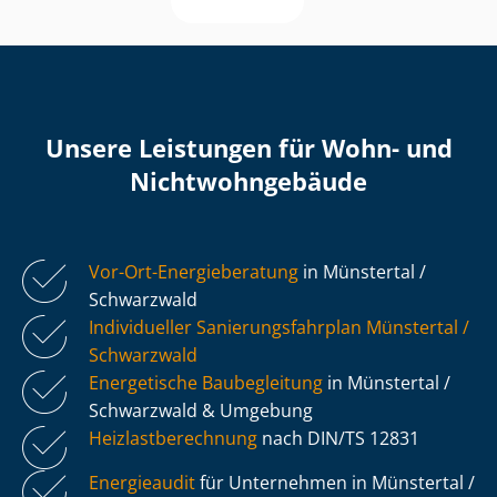
Unsere Leistungen für Wohn- und
Nicht­wohn­ge­bäu­de
Vor-Ort-Energieberatung
in Münstertal /
Schwarzwald
Individueller Sa­nie­rungs­fahr­plan Münstertal /
Schwarzwald
Energetische Baubegleitung
in Münstertal /
Schwarzwald & Umgebung
Heiz­last­be­rech­nung
nach DIN/TS 12831
Energieaudit
für Unternehmen in Münstertal /