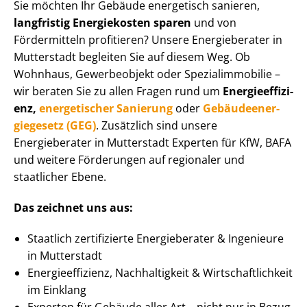
Sie möchten Ihr Gebäude energetisch sanieren,
langfristig Energiekosten sparen
und von
Fördermitteln profitieren? Unsere Energieberater in
Mutterstadt begleiten Sie auf diesem Weg. Ob
Wohnhaus, Gewerbeobjekt oder Spe­zi­al­im­mo­bi­lie –
wir beraten Sie zu allen Fragen rund um
En­er­gie­ef­fi­zi­
enz,
energetischer Sanierung
oder
Ge­bäu­de­en­er­
gie­ge­setz (GEG)
. Zusätzlich sind unsere
Energieberater in Mutterstadt Experten für KfW, BAFA
und weitere Förderungen auf regionaler und
staatlicher Ebene.
Das zeichnet uns aus:
Staatlich zertifizierte Energieberater & Ingenieure
in Mutterstadt
En­er­gie­ef­fi­zi­enz, Nachhaltigkeit & Wirt­schaft­lich­keit
im Einklang
Experten für Gebäude aller Art – nicht nur in Bezug