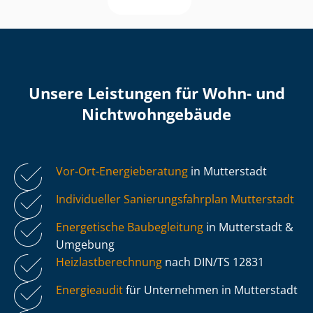
Unsere Leistungen für Wohn- und
Nicht­wohn­ge­bäu­de
Vor-Ort-Energieberatung
in Mutterstadt
Individueller Sa­nie­rungs­fahr­plan Mutterstadt
Energetische Baubegleitung
in Mutterstadt &
Umgebung
Heiz­last­be­rech­nung
nach DIN/TS 12831
Energieaudit
für Unternehmen in Mutterstadt