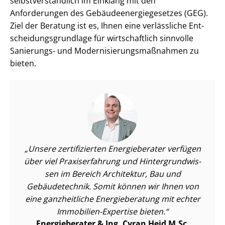
selbst­ver­ständ­lich im Einklang mit den
Anforderungen des Ge­bäu­de­en­er­gie­ge­set­zes (GEG).
Ziel der Beratung ist es, Ihnen eine verlässliche Ent­
schei­dungs­grund­la­ge für wirtschaftlich sinnvolle
Sanierungs- und Mo­der­ni­sie­rungs­maß­nah­men zu
bieten.
Unsere zertifizierten Energieberater verfügen
über viel Praxiserfahrung und Hin­ter­grund­wis­
sen im Bereich Architektur, Bau und
Gebäudetechnik. Somit können wir Ihnen von
eine ganzheitliche Energieberatung mit echter
Immobilien-Expertise bieten.
Energieberater & Ing. Cyran Heid M.Sc.