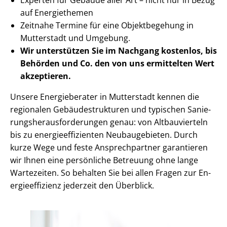
auf Energiethemen
Zeitnahe Termine für eine Objektbegehung in
Mutterstadt und Umgebung.
Wir unterstützen Sie im Nachgang
kostenlos, bis
Behörden
und Co. den von uns ermittelten
Wert
akzeptieren
.
Unsere Energieberater in Mutterstadt kennen die
regionalen Ge­bäu­de­struk­tu­ren und typischen Sa­nie­
rungs­her­aus­for­de­run­gen genau: von Altbauvierteln
bis zu en­er­gie­ef­fi­zi­en­ten Neubaugebieten. Durch
kurze Wege und feste Ansprechpartner garantieren
wir Ihnen eine persönliche Betreuung ohne lange
Wartezeiten. So behalten Sie bei allen Fragen zur En­
er­gie­ef­fi­zi­enz jederzeit den Überblick.