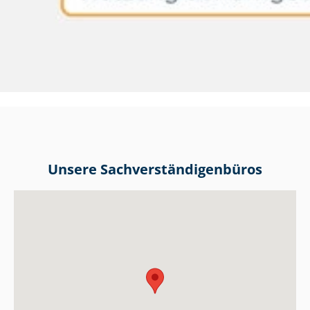
Unsere Sach­ver­stän­di­gen­bü­ros