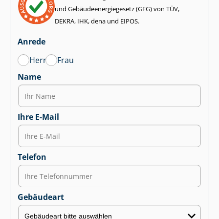
und Ge­bäu­de­en­er­gie­ge­setz (GEG) von TÜV,
DEKRA, IHK, dena und EIPOS.
Anrede
Herr
Frau
Name
Ihre E-Mail
Telefon
Gebäudeart