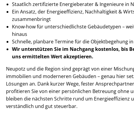
Staatlich zertifizierte Energieberater & Ingenieure in
Ein Ansatz, der En­er­gie­ef­fi­zi­enz, Nachhaltigkeit & Wirt­s
zusammenbringt
Know-how für un­ter­schied­lichs­te Gebäudetypen – we
hinaus
Schnelle, planbare Termine für die Objektbegehung 
Wir unterstützen Sie im Nachgang
kostenlos, bis 
uns ermittelten
Wert akzeptieren
.
Neupotz und die Region sind geprägt von einer Mischun
im­mo­bi­li­en und moderneren Gebäuden – genau hier se
Lösungen an. Dank kurzer Wege, fester Ansprechpartner
profitieren Sie von einer persönlichen Betreuung ohne 
bleiben die nächsten Schritte rund um En­er­gie­ef­fi­zi­en
verständlich und gut steuerbar.