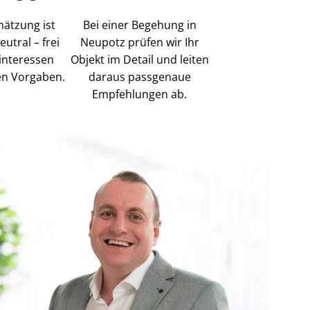
hätzung ist
Bei einer Begehung in
utral – frei
Neupotz prüfen wir Ihr
n­ter­es­sen
Objekt im Detail und leiten
en Vorgaben.
daraus passgenaue
Empfehlungen ab.