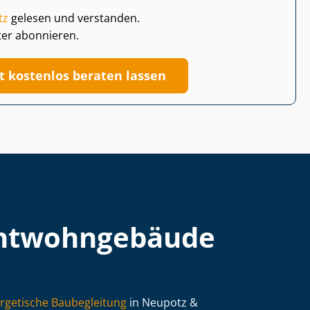
tz
gelesen und verstanden.
ter abonnieren.
zt kostenlos beraten lassen
t­wohn­ge­bäu­de
rgetische Baubegleitung
in Neupotz &