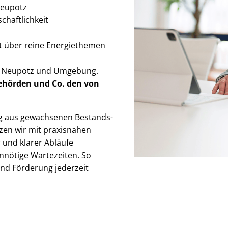
 Neupotz
chaft­lich­keit
it über reine Energiethemen
in Neupotz und Umgebung.
Behörden
und Co. den von
g aus gewachsenen Be­stands­
tzen wir mit praxisnahen
 und klarer Abläufe
unnötige Wartezeiten. So
z und Förderung jederzeit