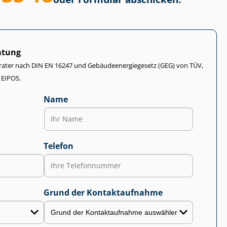
atung
rater nach DIN EN 16247 und Ge­bäu­de­en­er­gie­ge­setz (GEG) von TÜV,
 EIPOS.
Name
Telefon
Grund der Kontaktaufnahme