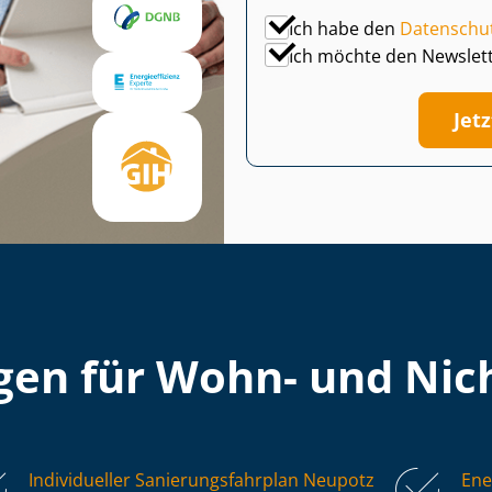
Ich habe den
Datenschu
Ich möchte den Newslet
Jet
en für Wohn- und Nich
Individueller Sa­nie­rungs­fahr­plan Neupotz
Ene