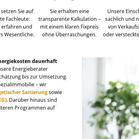
setzen Sie auf
Sie erhalten eine
Unsere Einsc
rte Fachleute:
transparente Kalkulation –
sachlich und ne
t, erfahren und
mit einem klaren Fixpreis
von Ver­kaufs­i
ürs Wesentliche.
ohne Überraschungen.
oder versteckt
nergiekosten dauerhaft
Unsere Energieberater
nschätzung bis zur Umsetzung.
­al­im­mo­bi­lie – wir
getischer Sanierung
sowie
GEG)
. Darüber hinaus sind
eiteren Programmen auf