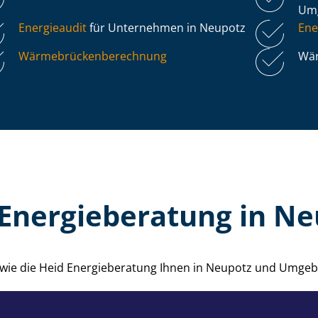
Um
Energieaudit
für Unternehmen in Neupotz
Ene
Wär­me­brü­cken­be­rech­nung
Wär
Energieberatung in N
, wie die Heid Energieberatung Ihnen in Neupotz und Umgeb