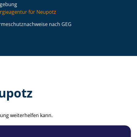
gebung
rgieagentur für Neupotz
­me­schutz­nach­wei­se nach GEG
eupotz
ung weiterhelfen kann.