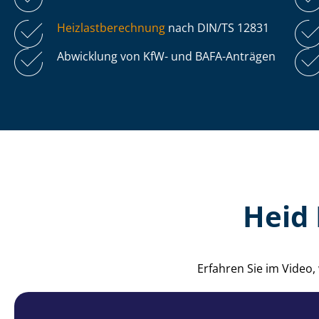
Heiz­last­be­rech­nung
nach DIN/TS 12831
Abwicklung von KfW- und BAFA-Anträgen
Heid 
Erfahren Sie im Video