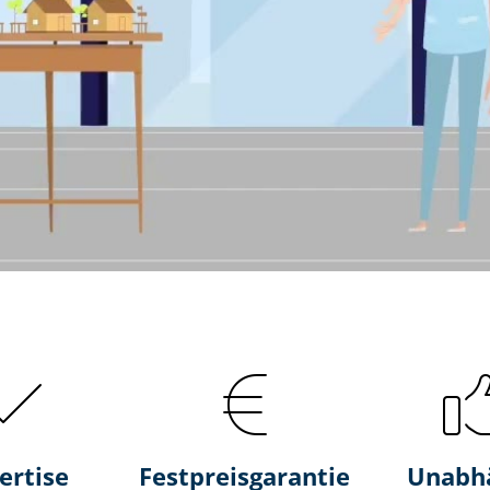
ertise
Fest­preis­ga­ran­tie
Unabh