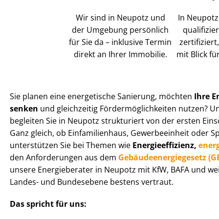
Wir sind in Neupotz und
In Neupotz 
der Umgebung persönlich
qualifizie
für Sie da – inklusive Termin
zertifizier
direkt an Ihrer Immobilie.
mit Blick f
Sie planen eine energetische Sanierung, möchten
Ihre E
senken
und gleichzeitig För­der­mög­lich­kei­ten nutzen? 
begleiten Sie in Neupotz strukturiert von der ersten Ei
Ganz gleich, ob Einfamilienhaus, Gewerbeeinheit oder Spe­zi
unterstützen Sie bei Themen wie
En­er­gie­ef­fi­zi­enz,
ener
den Anforderungen aus dem
Ge­bäu­de­en­er­gie­ge­setz (
unsere Energieberater in Neupotz mit KfW, BAFA und w
Landes- und Bundesebene bestens vertraut.
Das spricht für uns: