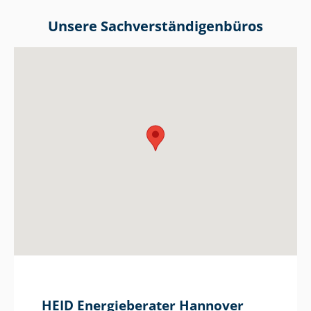
Unsere Sach­ver­stän­di­gen­bü­ros
HEID Energieberater Hannover