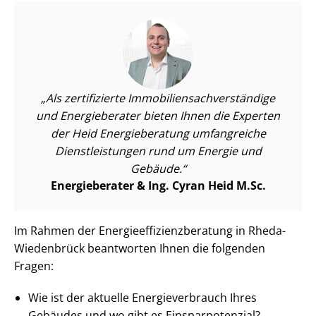
Als zertifizierte Im­mo­bi­li­en­sach­ver­stän­di­ge
und Energieberater bieten Ihnen die Experten
der Heid Energieberatung umfangreiche
Dienst­leis­tun­gen rund um Energie und
Gebäude.
Energieberater & Ing. Cyran Heid M.Sc.
Im Rahmen der En­er­gie­ef­fi­zi­enz­be­ra­tung in Rheda-
Wiedenbrück beantworten Ihnen die folgenden
Fragen:
Wie ist der aktuelle En­er­gie­ver­brauch Ihres
Gebäudes und wo gibt es Ein­spar­po­ten­zi­al?