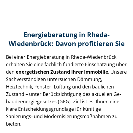
Energieberatung in Rheda-
Wiedenbrück: Davon profitieren Sie
Bei einer Energieberatung in Rheda-Wiedenbrück
erhalten Sie eine fachlich fundierte Einschätzung über
den
energetischen Zustand Ihrer Immobilie
. Unsere
Sach­ver­stän­di­gen untersuchen Dämmung,
Heiztechnik, Fenster, Lüftung und den baulichen
Zustand – unter Be­rück­sich­ti­gung des aktuellen Ge­
bäu­de­en­er­gie­ge­set­zes (GEG). Ziel ist es, Ihnen eine
klare Ent­schei­dungs­grund­la­ge für künftige
Sanierungs- und Mo­der­ni­sie­rungs­maß­nah­men zu
bieten.