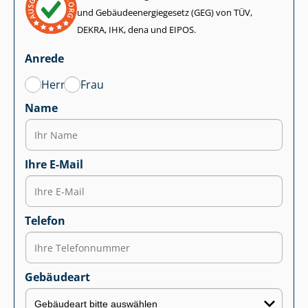
und Ge­bäu­de­en­er­gie­ge­setz (GEG) von TÜV,
DEKRA, IHK, dena und EIPOS.
Anrede
Herr
Frau
Name
Ihre E-Mail
Telefon
Gebäudeart