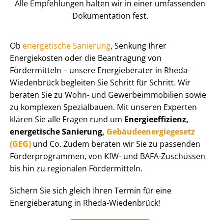
Alle Empfehlungen halten wir in einer umfassenden
Dokumentation fest.
Ob
energetische Sanierung
, Senkung Ihrer
Energiekosten oder die Beantragung von
Fördermitteln – unsere Energieberater in Rheda-
Wiedenbrück begleiten Sie Schritt für Schritt. Wir
beraten Sie zu Wohn- und Ge­wer­be­im­mo­bi­li­en sowie
zu komplexen Spezialbauen. Mit unseren Experten
klären Sie alle Fragen rund um
En­er­gie­ef­fi­zi­enz,
energetische Sanierung,
Ge­bäu­de­en­er­gie­ge­setz
(GEG)
und Co. Zudem beraten wir Sie zu passenden
För­der­pro­gram­men, von KfW- und BAFA-Zuschüssen
bis hin zu regionalen Fördermitteln.
Sichern Sie sich gleich Ihren Termin für eine
Energieberatung in Rheda-Wiedenbrück!