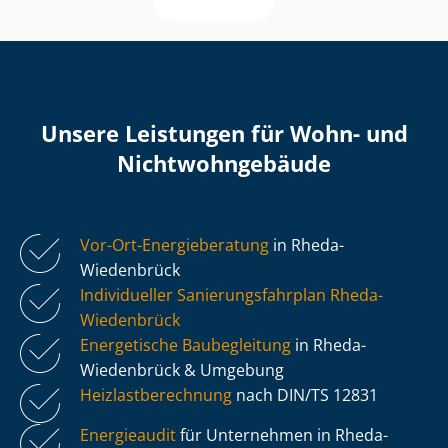
Unsere Leistungen für Wohn- und
Nicht­wohn­ge­bäu­de
Vor-Ort-Energieberatung
in Rheda-
Wiedenbrück
Individueller Sa­nie­rungs­fahr­plan Rheda-
Wiedenbrück
Energetische Baubegleitung
in Rheda-
Wiedenbrück & Umgebung
Heiz­last­be­rech­nung
nach DIN/TS 12831
Energieaudit
für Unternehmen in Rheda-