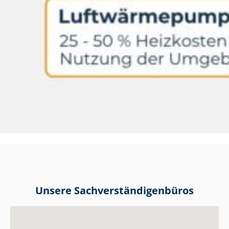
Unsere Sach­ver­stän­di­gen­bü­ros