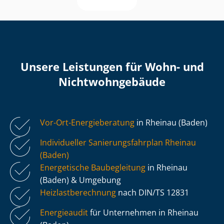
Unsere Leistungen für Wohn- und
Nicht­wohn­ge­bäu­de
Vor-Ort-Energieberatung
in Rheinau (Baden)
Individueller Sa­nie­rungs­fahr­plan Rheinau
(Baden)
Energetische Baubegleitung
in Rheinau
(Baden) & Umgebung
Heiz­last­be­rech­nung
nach DIN/TS 12831
Energieaudit
für Unternehmen in Rheinau