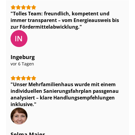
Tolles Team: freundlich, kompetent und
immer transparent – vom Energieausweis bis
zur För­der­mit­tel­ab­wick­lung.
Ingeburg
vor 6 Tagen
Unser Mehr­fa­mi­li­en­haus wurde mit einem
individuellen Sa­nie­rungs­fahr­plan passgenau
analysiert – klare Hand­lungs­emp­feh­lun­gen
inklusive.
Selma Maier