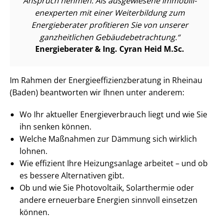
Anspruch nehmen: Als ausgewiesene Im­mo­bi­li­
en­ex­per­ten mit einer Weiterbildung zum
Energieberater profitieren Sie von unserer
ganzheitlichen Ge­bäu­de­be­trach­tung.
Energieberater & Ing. Cyran Heid M.Sc.
Im Rahmen der En­er­gie­ef­fi­zi­enz­be­ra­tung in Rheinau
(Baden) beantworten wir Ihnen unter anderem:
Wo Ihr aktueller En­er­gie­ver­brauch liegt und wie Sie
ihn senken können.
Welche Maßnahmen zur Dämmung sich wirklich
lohnen.
Wie effizient Ihre Heizungsanlage arbeitet – und ob
es bessere Alternativen gibt.
Ob und wie Sie Photovoltaik, Solarthermie oder
andere erneuerbare Energien sinnvoll einsetzen
können.