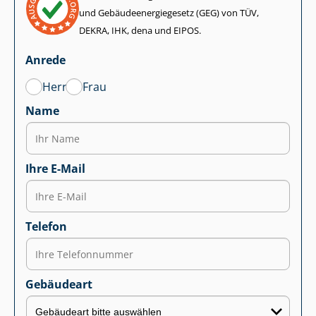
und Ge­bäu­de­en­er­gie­ge­setz (GEG) von TÜV,
DEKRA, IHK, dena und EIPOS.
Anrede
Herr
Frau
Name
Ihre E-Mail
Telefon
Gebäudeart