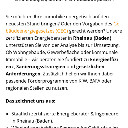
Sie möchten Ihre Immobilie energetisch auf den
neuesten Stand bringen? Oder den Vorgaben des
Ge­
bäu­de­en­er­gie­ge­set­zes (GEG)
gerecht werden? Unsere
zertifizierten Energieberater in
Rheinau (Baden)
unterstützen Sie von der Analyse bis zur Umsetzung.
Ob Wohngebäude, Gewerbefläche oder kommunale
Immobilie – wir beraten Sie fundiert zu
En­er­gie­ef­fi­zi­
enz, Sa­nie­rungs­stra­te­gien
und
gesetzlichen
Anforderungen
. Zusätzlich helfen wir Ihnen dabei,
passende Förderprogramme von KfW, BAFA oder
regionalen Stellen zu nutzen.
Das zeichnet uns aus:
Staatlich zertifizierte Energieberater & Ingenieure
in Rheinau (Baden).
Wir sind ganzheitliche Experten für Gebäude aller