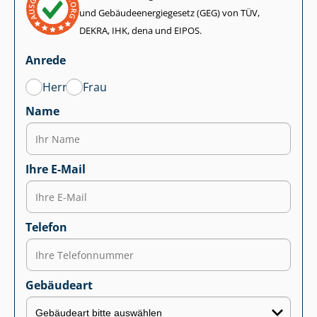
und Ge­bäu­de­en­er­gie­ge­setz (GEG) von TÜV,
DEKRA, IHK, dena und EIPOS.
Anrede
Herr
Frau
Name
Ihre E-Mail
Telefon
Gebäudeart