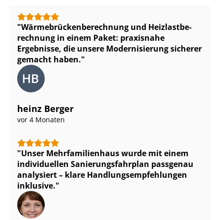
Wär­me­brü­cken­be­rech­nung und Heiz­last­be­
rech­nung in einem Paket: praxisnahe
Ergebnisse, die unsere Modernisierung sicherer
gemacht haben.
heinz Berger
vor 4 Monaten
Unser Mehr­fa­mi­li­en­haus wurde mit einem
individuellen Sa­nie­rungs­fahr­plan passgenau
analysiert – klare Hand­lungs­emp­feh­lun­gen
inklusive.