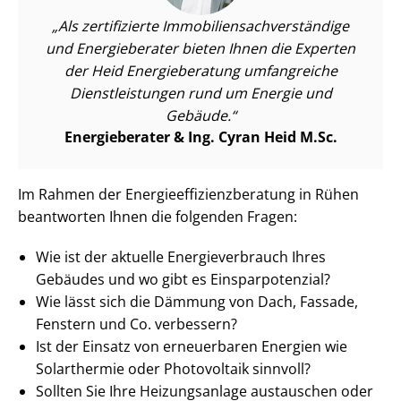
Als zertifizierte Im­mo­bi­li­en­sach­ver­stän­di­ge
und Energieberater bieten Ihnen die Experten
der Heid Energieberatung umfangreiche
Dienst­leis­tun­gen rund um Energie und
Gebäude.
Energieberater & Ing. Cyran Heid M.Sc.
Im Rahmen der En­er­gie­ef­fi­zi­enz­be­ra­tung in Rühen
beantworten Ihnen die folgenden Fragen:
Wie ist der aktuelle En­er­gie­ver­brauch Ihres
Gebäudes und wo gibt es Ein­spar­po­ten­zi­al?
Wie lässt sich die Dämmung von Dach, Fassade,
Fenstern und Co. verbessern?
Ist der Einsatz von erneuerbaren Energien wie
Solarthermie oder Photovoltaik sinnvoll?
Sollten Sie Ihre Heizungsanlage austauschen oder