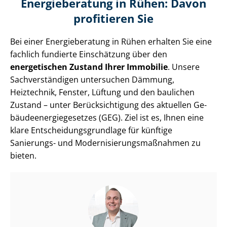
Energieberatung in Rühen: Davon
profitieren Sie
Bei einer Energieberatung in Rühen erhalten Sie eine
fachlich fundierte Einschätzung über den
energetischen Zustand Ihrer Immobilie
. Unsere
Sach­ver­stän­di­gen untersuchen Dämmung,
Heiztechnik, Fenster, Lüftung und den baulichen
Zustand – unter Be­rück­sich­ti­gung des aktuellen Ge­
bäu­de­en­er­gie­ge­set­zes (GEG). Ziel ist es, Ihnen eine
klare Ent­schei­dungs­grund­la­ge für künftige
Sanierungs- und Mo­der­ni­sie­rungs­maß­nah­men zu
bieten.