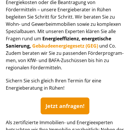
Energiekosten oder die Beantragung von
Fördermitteln – unsere Energieberater in Rühen
begleiten Sie Schritt für Schritt. Wir beraten Sie zu
Wohn- und Ge­wer­be­im­mo­bi­li­en sowie zu komplexen
Spezialbauen. Mit unseren Experten klären Sie alle
Fragen rund um
En­er­gie­ef­fi­zi­enz, energetische
Sanierung,
Ge­bäu­de­en­er­gie­ge­setz (GEG)
und Co.
Zudem beraten wir Sie zu passenden För­der­pro­gram­
men, von KfW- und BAFA-Zuschüssen bis hin zu
regionalen Fördermitteln.
Sichern Sie sich gleich Ihren Termin für eine
Energieberatung in Rühen!
Jetzt anfragen!
Als zertifizierte Immobilien- und Energieexperten
betrachten wir Ihre Immobilie ganzheitlich: Neben der