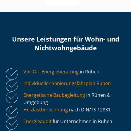
Unsere Leistungen für Wohn- und
Nicht­wohn­ge­bäu­de
Vor-Ort-Energieberatung
in Rühen
Individueller Sa­nie­rungs­fahr­plan Rühen
Energetische Baubegleitung
in Rühen &
Umgebung
Heiz­last­be­rech­nung
nach DIN/TS 12831
Energieaudit
für Unternehmen in Rühen