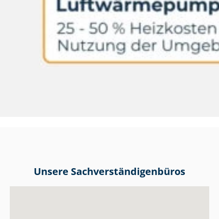
Unsere Sach­ver­stän­di­gen­bü­ros