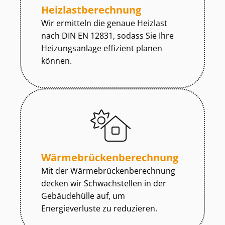
Heiz­last­be­rech­nung
Wir ermitteln die genaue Heizlast
nach DIN EN 12831, sodass Sie Ihre
Heizungsanlage effizient planen
können.
Wär­me­brü­cken­be­rech­nung
Mit der Wär­me­brü­cken­be­rech­nung
decken wir Schwachstellen in der
Gebäudehülle auf, um
Energieverluste zu reduzieren.