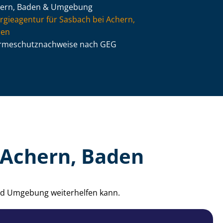
ern, Baden & Umgebung
rgieagentur für Sasbach bei Achern,
den
­me­schutz­nach­wei­se nach GEG
 Achern, Baden
und Umgebung weiterhelfen kann.