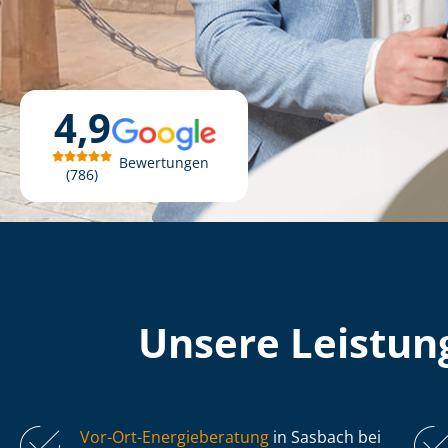
4,9
Bewertungen
786
Unsere Leistung
Vor-Ort-Energieberatung
in Sasbach bei