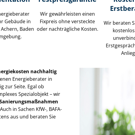
Erstbe
ergieberater
Wir gewährleisten einen
hr Gebäude in
Fixpreis ohne versteckte
Wir beraten S
 Achern, Baden
oder nachträgliche Kosten.
kostenlo
mgebung.
unverbin
Erstgespräc
Anlie
nergiekosten nachhaltig
enen Energieberater in
g zur Seite. Egal ob
plexes Spezialobjekt – wir
enz, Sa­nie­rungs­maß­nah­men
 Auch in Sachen KfW-, BAFA-
ens aus und beraten Sie