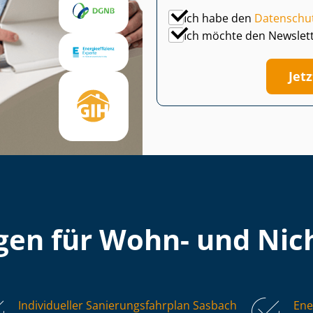
Ich habe den
Datenschu
Ich möchte den Newslet
Jet
en für Wohn- und Nich
Individueller Sa­nie­rungs­fahr­plan Sasbach
Ene