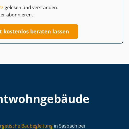
tz
gelesen und verstanden.
ter abonnieren.
zt kostenlos beraten lassen
t­wohn­ge­bäu­de
rgetische Baubegleitung
in Sasbach bei