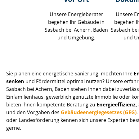
Unsere Energieberater
Unsere En
begehen Ihr Gebäude in
begehen I
Sasbach bei Achern, Baden
Sasbach bei
und Umgebung.
und U
Sie planen eine energetische Sanierung, möchten Ihre
E
senken
und Fördermittel optimal nutzen? Unsere erfahr
Sasbach bei Achern, Baden stehen Ihnen dabei zuverlässi
Einfamilienhaus, gewerblich genutzte Immobilie oder kom
bieten Ihnen kompetente Beratung zu
En­er­gie­ef­fi­zi­
und den Vorgaben des
Ge­bäu­de­en­er­gie­ge­set­zes (GEG)
.
oder Landesförderung kennen sich unsere Experten best
gerne.