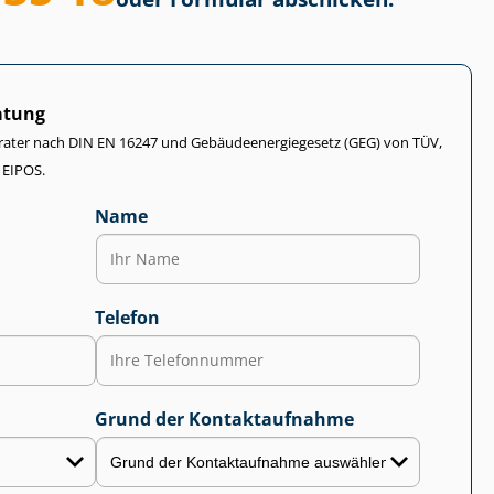
atung
rater nach DIN EN 16247 und Ge­bäu­de­en­er­gie­ge­setz (GEG) von TÜV,
 EIPOS.
Name
Telefon
Grund der Kontaktaufnahme