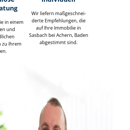
ratung
Wir liefern maß­ge­schnei­
der­te Empfehlungen, die
ie in einem
auf Ihre Immobilie in
sen und
Sasbach bei Achern, Baden
dlichen
abgestimmt sind.
h zu Ihrem
gen.