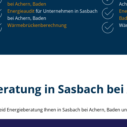
bei Achern, Baden
Ach
Energieaudit
für Unternehmen in Sasbach
Ene
bei Achern, Baden
Ba
Wär­me­brü­cken­be­rech­nung
Wär
eratung in Sasbach bei
 Heid Energieberatung Ihnen in Sasbach bei Achern, Baden 