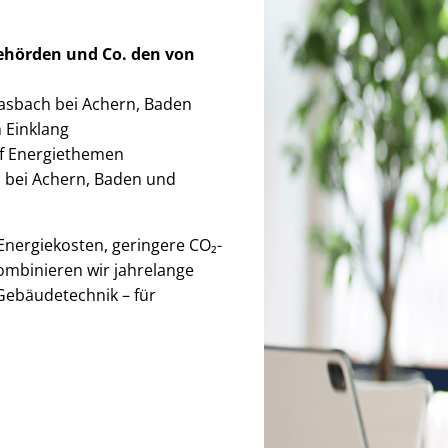
Behörden
und Co. den von
 Sasbach bei Achern, Baden
im Einklang
auf Energiethemen
 bei Achern, Baden und
r Energiekosten, geringere CO₂-
ombinieren wir jahrelange
Gebäudetechnik – für