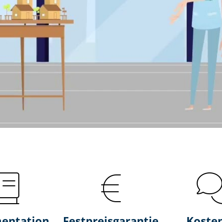
entation
Fest­preis­ga­ran­tie
Koste