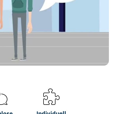
nlose
Individuell