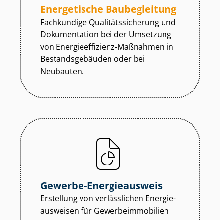
Energetische Baubegleitung
Fachkundige Qua­li­täts­si­che­rung und
Dokumentation bei der Umsetzung
von En­er­gie­ef­fi­zi­enz-Maßnahmen in
Be­stands­ge­bäu­den oder bei
Neubauten.
Gewerbe-Energieausweis
Erstellung von verlässlichen En­er­gie­
aus­wei­sen für Ge­wer­be­im­mo­bi­li­en