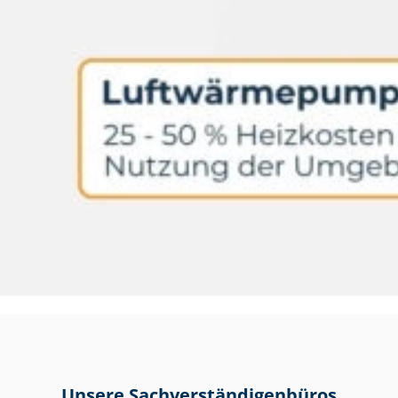
Unsere Sach­ver­stän­di­gen­bü­ros