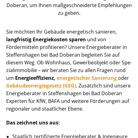
Doberan, um Ihnen maß­ge­schnei­der­te Empfehlungen
zu geben.
Sie möchten Ihr Gebäude energetisch sanieren,
langfristig Energiekosten sparen
und von
Fördermitteln profitieren? Unsere Energieberater in
Steffenshagen bei Bad Doberan begleiten Sie auf
diesem Weg. Ob Wohnhaus, Gewerbeobjekt oder Spe­
zi­al­im­mo­bi­lie – wir beraten Sie zu allen Fragen rund
um
En­er­gie­ef­fi­zi­enz,
energetischer Sanierung
oder
Ge­bäu­de­en­er­gie­ge­setz (GEG)
. Zusätzlich sind unsere
Energieberater in Steffenshagen bei Bad Doberan
Experten für KfW, BAFA und weitere Förderungen auf
regionaler und staatlicher Ebene.
Das zeichnet uns aus:
Staatlich zertifizierte Energieberater & Ingenieure