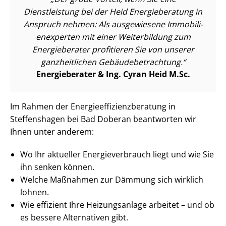
Dienstleistung bei der Heid Energieberatung in
Anspruch nehmen: Als ausgewiesene Im­mo­bi­li­
en­ex­per­ten mit einer Weiterbildung zum
Energieberater profitieren Sie von unserer
ganzheitlichen Ge­bäu­de­be­trach­tung.
Energieberater & Ing. Cyran Heid M.Sc.
Im Rahmen der En­er­gie­ef­fi­zi­enz­be­ra­tung in
Steffenshagen bei Bad Doberan beantworten wir
Ihnen unter anderem:
Wo Ihr aktueller En­er­gie­ver­brauch liegt und wie Sie
ihn senken können.
Welche Maßnahmen zur Dämmung sich wirklich
lohnen.
Wie effizient Ihre Heizungsanlage arbeitet – und ob
es bessere Alternativen gibt.