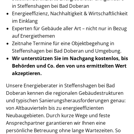
in Steffenshagen bei Bad Doberan
En­er­gie­ef­fi­zi­enz, Nachhaltigkeit & Wirt­schaft­lich­keit
im Einklang
Experten für Gebäude aller Art – nicht nur in Bezug
auf Energiethemen
Zeitnahe Termine für eine Objektbegehung in
Steffenshagen bei Bad Doberan und Umgebung.
Wir unterstützen Sie im Nachgang
kostenlos, bis
Behörden
und Co. den von uns ermittelten
Wert
akzeptieren
.
Unsere Energieberater in Steffenshagen bei Bad
Doberan kennen die regionalen Ge­bäu­de­struk­tu­ren
und typischen Sa­nie­rungs­her­aus­for­de­run­gen genau:
von Altbauvierteln bis zu en­er­gie­ef­fi­zi­en­ten
Neubaugebieten. Durch kurze Wege und feste
Ansprechpartner garantieren wir Ihnen eine
persönliche Betreuung ohne lange Wartezeiten. So