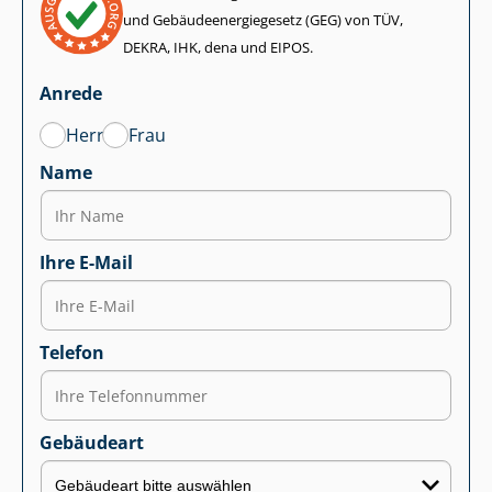
und Ge­bäu­de­en­er­gie­ge­setz (GEG) von TÜV,
DEKRA, IHK, dena und EIPOS.
Anrede
Herr
Frau
Name
Ihre E-Mail
Telefon
Gebäudeart