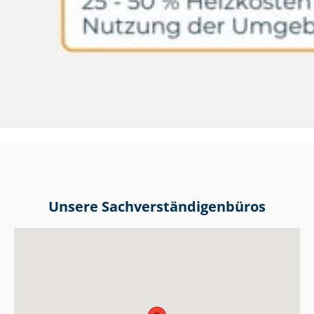
Unsere Sach­ver­stän­di­gen­bü­ros