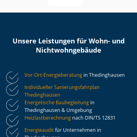
Unsere Leistungen für Wohn- und
Nicht­wohn­ge­bäu­de
Vor-Ort-Energieberatung
in Thedinghausen
Individueller Sa­nie­rungs­fahr­plan
Thedinghausen
Energetische Baubegleitung
in
Thedinghausen & Umgebung
Heiz­last­be­rech­nung
nach DIN/TS 12831
Energieaudit
für Unternehmen in