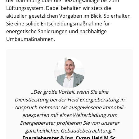
der Dämmung über die Heizungsanlage bis zum
Lüftungssystem. Dabei behalten wir stets die
aktuellen gesetzlichen Vorgaben im Blick. So erhalten
Sie eine solide Ent­schei­dungs­maß­nah­me für
energetische Sanierungen und nachhaltige
Umbaumaßnahmen.
Der große Vorteil, wenn Sie eine
Dienstleistung bei der Heid Energieberatung in
Anspruch nehmen: Als ausgewiesene Im­mo­bi­li­
en­ex­per­ten mit einer Weiterbildung zum
Energieberater profitieren Sie von unserer
ganzheitlichen Ge­bäu­de­be­trach­tung.
Energieberater & Ing. Cyran Heid M.Sc.