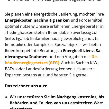
Sie planen eine energetische Sanierung, möchten Ihre
Energiekosten nachhaltig senken
und Fördermittel
optimal nutzen? Unsere erfahrenen Energieberater in
Thedinghausen stehen Ihnen dabei zuverlässig zur
Seite. Egal ob Einfamilienhaus, gewerblich genutzte
Immobilie oder komplexes Spezialobjekt – wir bieten
Ihnen kompetente Beratung zu
En­er­gie­ef­fi­zi­enz, Sa­
nie­rungs­maß­nah­men
und den Vorgaben des
Ge­
bäu­de­en­er­gie­ge­set­zes (GEG)
. Auch in Sachen KfW-,
BAFA- oder Landesförderung kennen sich unsere
Experten bestens aus und beraten Sie gerne.
Das zeichnet uns aus:
Wir unterstützen Sie im Nachgang
kostenlos, bis
Behörden
und Co. den von uns ermittelten
Wert
akzeptieren
.