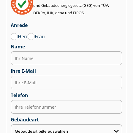
und Ge­bäu­de­en­er­gie­ge­setz (GEG) von TÜV,
DEKRA, IHK, dena und EIPOS.
Anrede
Herr
Frau
Name
Ihre E-Mail
Telefon
Gebäudeart