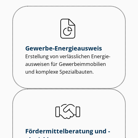
Gewerbe-Energieausweis
Erstellung von verlässlichen En­er­gie­
aus­wei­sen für Ge­wer­be­im­mo­bi­li­en
und komplexe Spezialbauten.
För­der­mit­tel­be­ra­tung und -