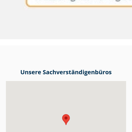
Unsere Sach­ver­stän­di­gen­bü­ros