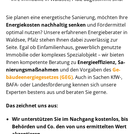
Sie planen eine energetische Sanierung, möchten Ihre
Energiekosten nachhaltig senken
und Fördermittel
optimal nutzen? Unsere erfahrenen Energieberater in
Waldsee, Pfalz stehen Ihnen dabei zuverlässig zur
Seite. Egal ob Einfamilienhaus, gewerblich genutzte
Immobilie oder komplexes Spezialobjekt – wir bieten
Ihnen kompetente Beratung zu
En­er­gie­ef­fi­zi­enz, Sa­
nie­rungs­maß­nah­men
und den Vorgaben des
Ge­
bäu­de­en­er­gie­ge­set­zes (GEG)
. Auch in Sachen KfW-,
BAFA- oder Landesförderung kennen sich unsere
Experten bestens aus und beraten Sie gerne.
Das zeichnet uns aus:
Wir unterstützen Sie im Nachgang
kostenlos, bis
Behörden
und Co. den von uns ermittelten
Wert
akzeptieren
.