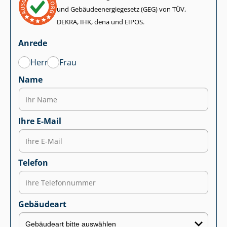
und Ge­bäu­de­en­er­gie­ge­setz (GEG) von TÜV,
DEKRA, IHK, dena und EIPOS.
Anrede
Herr
Frau
Name
Ihre E-Mail
Telefon
Gebäudeart