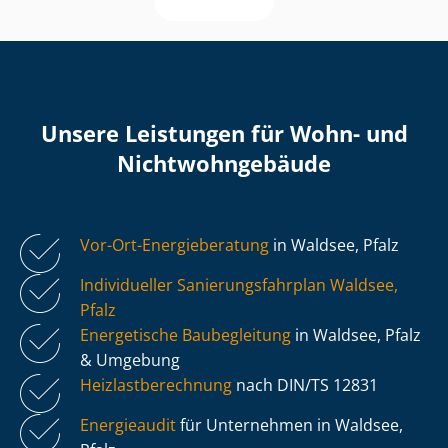
Unsere Leistungen für Wohn- und
Nicht­wohn­ge­bäu­de
Vor-Ort-Energieberatung
in Waldsee, Pfalz
Individueller Sa­nie­rungs­fahr­plan Waldsee,
Pfalz
Energetische Baubegleitung
in Waldsee, Pfalz
& Umgebung
Heiz­last­be­rech­nung
nach DIN/TS 12831
Energieaudit
für Unternehmen in Waldsee,