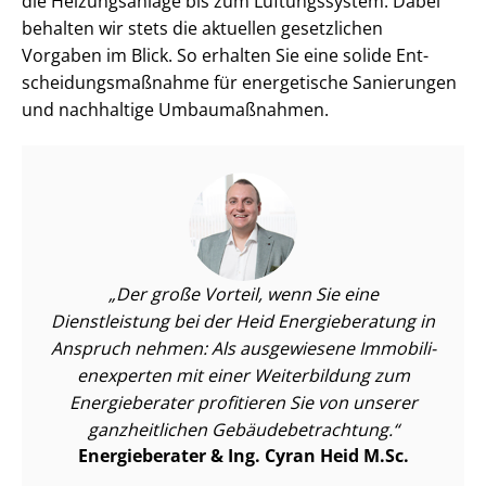
die Heizungsanlage bis zum Lüftungssystem. Dabei
behalten wir stets die aktuellen gesetzlichen
Vorgaben im Blick. So erhalten Sie eine solide Ent­
schei­dungs­maß­nah­me für energetische Sanierungen
und nachhaltige Umbaumaßnahmen.
Der große Vorteil, wenn Sie eine
Dienstleistung bei der Heid Energieberatung in
Anspruch nehmen: Als ausgewiesene Im­mo­bi­li­
en­ex­per­ten mit einer Weiterbildung zum
Energieberater profitieren Sie von unserer
ganzheitlichen Ge­bäu­de­be­trach­tung.
Energieberater & Ing. Cyran Heid M.Sc.