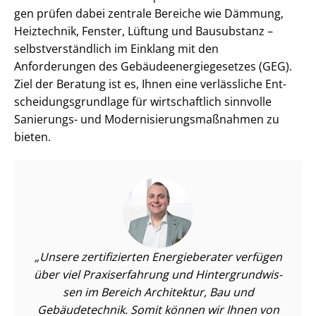
gen prüfen dabei zentrale Bereiche wie Dämmung,
Heiztechnik, Fenster, Lüftung und Bausubstanz –
selbst­ver­ständ­lich im Einklang mit den
Anforderungen des Ge­bäu­de­en­er­gie­ge­set­zes (GEG).
Ziel der Beratung ist es, Ihnen eine verlässliche Ent­
schei­dungs­grund­la­ge für wirtschaftlich sinnvolle
Sanierungs- und Mo­der­ni­sie­rungs­maß­nah­men zu
bieten.
Unsere zertifizierten Energieberater verfügen
über viel Praxiserfahrung und Hin­ter­grund­wis­
sen im Bereich Architektur, Bau und
Gebäudetechnik. Somit können wir Ihnen von