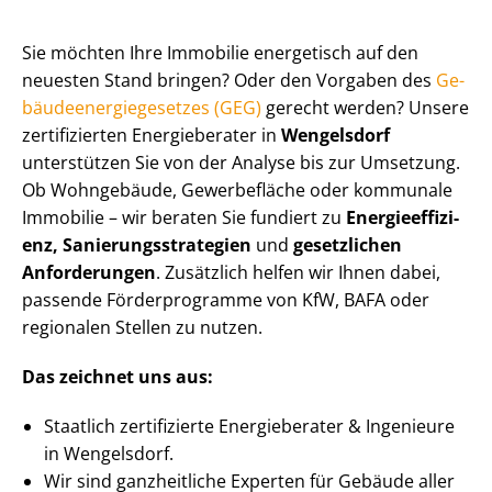
Sie möchten Ihre Immobilie energetisch auf den
neuesten Stand bringen? Oder den Vorgaben des
Ge­
bäu­de­en­er­gie­ge­set­zes (GEG)
gerecht werden? Unsere
zertifizierten Energieberater in
Wengelsdorf
unterstützen Sie von der Analyse bis zur Umsetzung.
Ob Wohngebäude, Gewerbefläche oder kommunale
Immobilie – wir beraten Sie fundiert zu
En­er­gie­ef­fi­zi­
enz, Sa­nie­rungs­stra­te­gien
und
gesetzlichen
Anforderungen
. Zusätzlich helfen wir Ihnen dabei,
passende Förderprogramme von KfW, BAFA oder
regionalen Stellen zu nutzen.
Das zeichnet uns aus:
Staatlich zertifizierte Energieberater & Ingenieure
in Wengelsdorf.
Wir sind ganzheitliche Experten für Gebäude aller