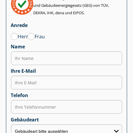
und Ge­bäu­de­en­er­gie­ge­setz (GEG) von TÜV,
DEKRA, IHK, dena und EIPOS.
Anrede
Herr
Frau
Name
Ihre E-Mail
Telefon
Gebäudeart