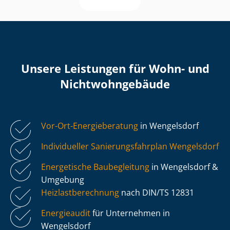
Unsere Leistungen für Wohn- und
Nicht­wohn­ge­bäu­de
Vor-Ort-Energieberatung
in Wengelsdorf
Individueller Sa­nie­rungs­fahr­plan Wengelsdorf
Energetische Baubegleitung
in Wengelsdorf &
Umgebung
Heiz­last­be­rech­nung
nach DIN/TS 12831
Energieaudit
für Unternehmen in
Wengelsdorf