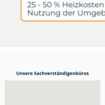
Unsere Sach­ver­stän­di­gen­bü­ros