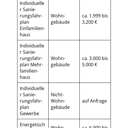
Individuelle
r Sa­nie­
rungs­fahr­
Wohn­
ca. 1.999 bis
plan
gebäude
3.200 €
Einfamilien­
haus
Individuelle
r Sa­nie­
rungs­fahr­
Wohn­
ca. 3.000 bis
plan Mehr­
gebäude
5.000 €
fa­mi­li­en­
haus
Individuelle
r Sa­nie­
Nicht-
rungs­fahr­
Wohn­
auf Anfrage
plan
gebäude
Gewerbe
Energetisch
Wohn­
ca. 6.000 bis