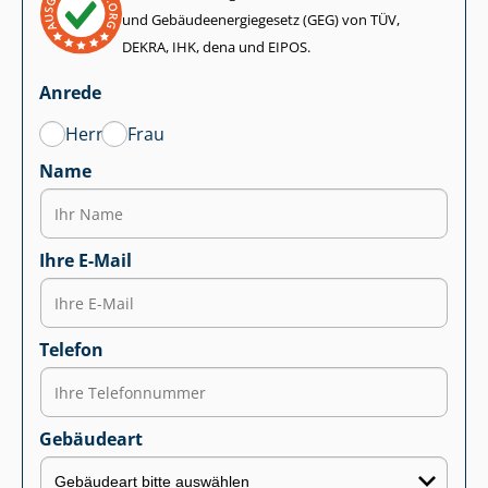
und Ge­bäu­de­en­er­gie­ge­setz (GEG) von TÜV,
DEKRA, IHK, dena und EIPOS.
Anrede
Herr
Frau
Name
Ihre E-Mail
Telefon
Gebäudeart