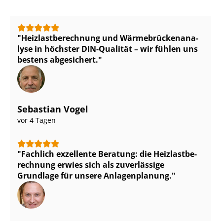
Heiz­last­be­rech­nung und Wär­me­brü­cken­ana­
ly­se in höchster DIN-Qualität – wir fühlen uns
bestens abgesichert.
Sebastian Vogel
vor 4 Tagen
Fachlich exzellente Beratung: die Heiz­last­be­
rech­nung erwies sich als zuverlässige
Grundlage für unsere Anlagenplanung.