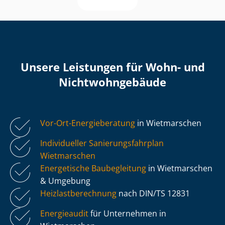
Unsere Leistungen für Wohn- und
Nicht­wohn­ge­bäu­de
Vor-Ort-Energieberatung
in Wietmarschen
Individueller Sa­nie­rungs­fahr­plan
Wietmarschen
Energetische Baubegleitung
in Wietmarschen
& Umgebung
Heiz­last­be­rech­nung
nach DIN/TS 12831
Energieaudit
für Unternehmen in