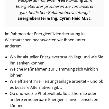
en­ex­per­ten mit einer Weiterbildung zum
Energieberater profitieren Sie von unserer
ganzheitlichen Ge­bäu­de­be­trach­tung.
Energieberater & Ing. Cyran Heid M.Sc.
Im Rahmen der En­er­gie­ef­fi­zi­enz­be­ra­tung in
Wietmarschen beantworten wir Ihnen unter
anderem:
Wo Ihr aktueller En­er­gie­ver­brauch liegt und wie Sie
ihn senken können.
Welche Maßnahmen zur Dämmung sich wirklich
lohnen.
Wie effizient Ihre Heizungsanlage arbeitet – und ob
es bessere Alternativen gibt.
Ob und wie Sie Photovoltaik, Solarthermie oder
andere erneuerbare Energien sinnvoll einsetzen
können.