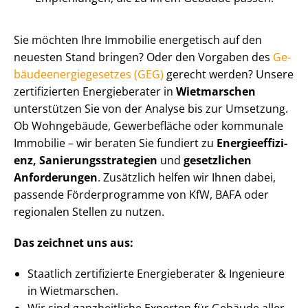
Sie möchten Ihre Immobilie energetisch auf den
neuesten Stand bringen? Oder den Vorgaben des
Ge­
bäu­de­en­er­gie­ge­set­zes (GEG)
gerecht werden? Unsere
zertifizierten Energieberater in
Wietmarschen
unterstützen Sie von der Analyse bis zur Umsetzung.
Ob Wohngebäude, Gewerbefläche oder kommunale
Immobilie – wir beraten Sie fundiert zu
En­er­gie­ef­fi­zi­
enz, Sa­nie­rungs­stra­te­gien
und
gesetzlichen
Anforderungen
. Zusätzlich helfen wir Ihnen dabei,
passende Förderprogramme von KfW, BAFA oder
regionalen Stellen zu nutzen.
Das zeichnet uns aus:
Staatlich zertifizierte Energieberater & Ingenieure
in Wietmarschen.
Wir sind ganzheitliche Experten für Gebäude aller