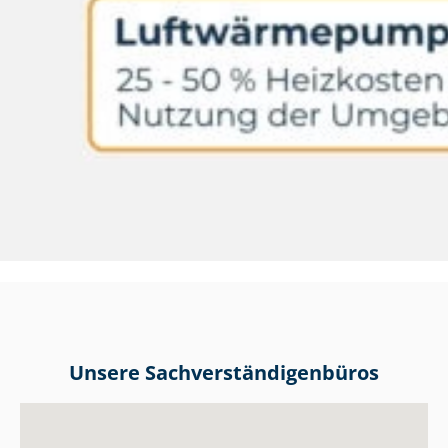
Unsere Sach­ver­stän­di­gen­bü­ros