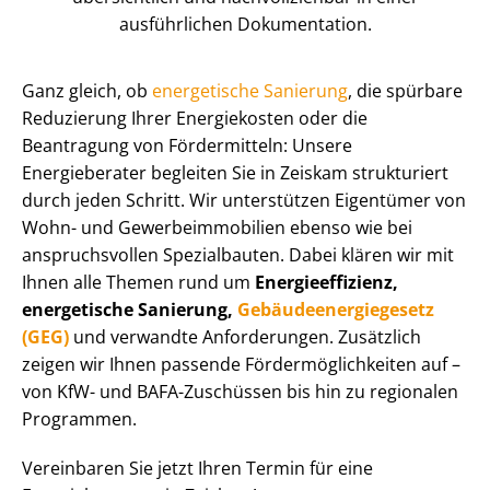
ausführlichen Dokumentation.
Ganz gleich, ob
energetische Sanierung
, die spürbare
Reduzierung Ihrer Energiekosten oder die
Beantragung von Fördermitteln: Unsere
Energieberater begleiten Sie in Zeiskam strukturiert
durch jeden Schritt. Wir unterstützen Eigentümer von
Wohn- und Ge­wer­be­im­mo­bi­li­en ebenso wie bei
anspruchsvollen Spezialbauten. Dabei klären wir mit
Ihnen alle Themen rund um
En­er­gie­ef­fi­zi­enz,
energetische Sanierung,
Ge­bäu­de­en­er­gie­ge­setz
(GEG)
und verwandte Anforderungen. Zusätzlich
zeigen wir Ihnen passende För­der­mög­lich­kei­ten auf –
von KfW- und BAFA-Zuschüssen bis hin zu regionalen
Programmen.
Vereinbaren Sie jetzt Ihren Termin für eine