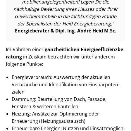
mo­bi­li­en­an­ge­le­gen­hei­ten! Legen Sie die
nachhaltige Bewertung Ihres Hauses oder Ihrer
Ge­wer­be­im­mo­bi­lie in die fachkundigen Hände
der Spezialisten der Heid Energieberatung.
Energieberater & Dipl. Ing. André Heid M.Sc.
Im Rahmen einer
ganzheitlichen En­er­gie­ef­fi­zi­enz­be­
ra­tung
in Zeiskam betrachten wir unter anderem
folgende Punkte:
En­er­gie­ver­brauch: Auswertung der aktuellen
Verbräuche und Identifikation von Ein­spar­po­ten­
zia­len
Dämmung: Beurteilung von Dach, Fassade,
Fenstern & weiteren Bauteilen
Heizung: Ansätze zur Optimierung oder
Erneuerung (Hei­zungs­aus­tausch)
Erneuerbare Energien: Nutzen und Ein­satz­mög­lich­