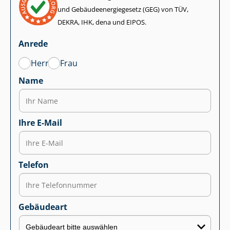
und Ge­bäu­de­en­er­gie­ge­setz (GEG) von TÜV,
DEKRA, IHK, dena und EIPOS.
Anrede
Herr
Frau
Name
Ihre E-Mail
Telefon
Gebäudeart