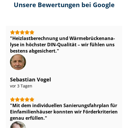
Unsere Bewertungen bei Google
Heiz­last­be­rech­nung und Wär­me­brü­cken­ana­
ly­se in höchster DIN-Qualität – wir fühlen uns
bestens abgesichert.
Sebastian Vogel
vor 3 Tagen
Mit dem individuellen Sa­nie­rungs­fahr­plan für
Ein­fa­mi­li­en­häu­ser konnten wir Förderkriterien
genau erfüllen.