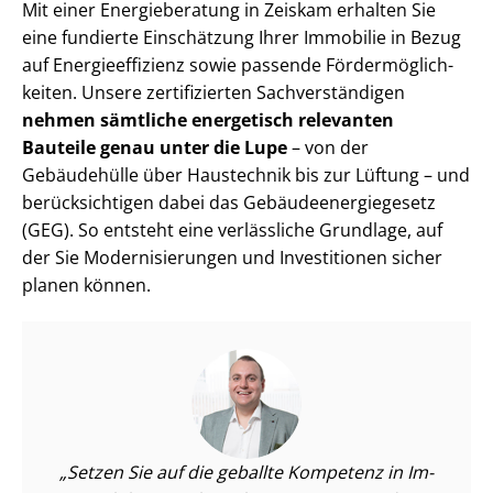
Mit einer Energieberatung in Zeiskam erhalten Sie
eine fundierte Einschätzung Ihrer Immobilie in Bezug
auf En­er­gie­ef­fi­zi­enz sowie passende För­der­mög­lich­
kei­ten. Unsere zertifizierten Sach­ver­stän­di­gen
nehmen sämtliche energetisch relevanten
Bauteile genau unter die Lupe
– von der
Gebäudehülle über Haustechnik bis zur Lüftung – und
berücksichtigen dabei das Ge­bäu­de­en­er­gie­ge­setz
(GEG). So entsteht eine verlässliche Grundlage, auf
der Sie Mo­der­ni­sie­run­gen und Investitionen sicher
planen können.
Setzen Sie auf die geballte Kompetenz in Im­