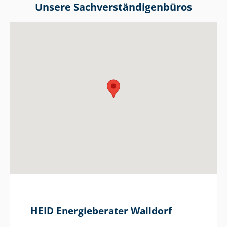
Unsere Sach­ver­stän­di­gen­bü­ros
HEID Energieberater Walldorf