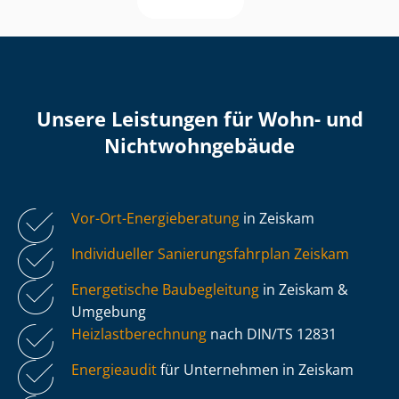
Unsere Leistungen für Wohn- und
Nicht­wohn­ge­bäu­de
Vor-Ort-Energieberatung
in Zeiskam
Individueller Sa­nie­rungs­fahr­plan Zeiskam
Energetische Baubegleitung
in Zeiskam &
Umgebung
Heiz­last­be­rech­nung
nach DIN/TS 12831
Energieaudit
für Unternehmen in Zeiskam