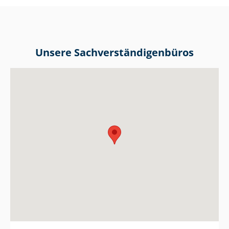
Unsere Sach­ver­stän­di­gen­bü­ros