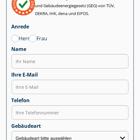
und Ge­bäu­de­en­er­gie­ge­setz (GEG) von TÜV,
DEKRA, IHK, dena und EIPOS.
Anrede
Herr
Frau
Name
Ihre E-Mail
Telefon
Gebäudeart