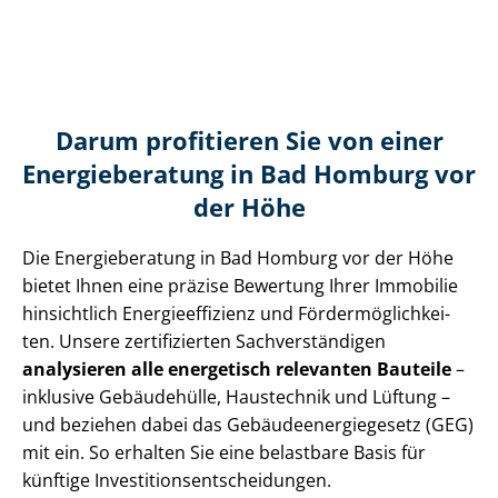
Darum profitieren Sie von einer
Energieberatung in Bad Homburg vor
der Höhe
Die Energieberatung in Bad Homburg vor der Höhe
bietet Ihnen eine präzise Bewertung Ihrer Immobilie
hinsichtlich En­er­gie­ef­fi­zi­enz und För­der­mög­lich­kei­
ten. Unsere zertifizierten Sach­ver­stän­di­gen
analysieren alle energetisch relevanten Bauteile
–
inklusive Gebäudehülle, Haustechnik und Lüftung –
und beziehen dabei das Ge­bäu­de­en­er­gie­ge­setz (GEG)
mit ein. So erhalten Sie eine belastbare Basis für
künftige In­ves­ti­ti­ons­ent­schei­dun­gen.