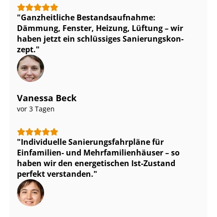
Ganzheitliche Be­stands­auf­nah­me:
Dämmung, Fenster, Heizung, Lüftung – wir
haben jetzt ein schlüssiges Sa­nie­rungs­kon­
zept.
Vanessa Beck
vor 3 Tagen
Individuelle Sa­nie­rungs­fahr­plä­ne für
Einfamilien- und Mehr­fa­mi­li­en­häu­ser – so
haben wir den energetischen Ist-Zustand
perfekt verstanden.