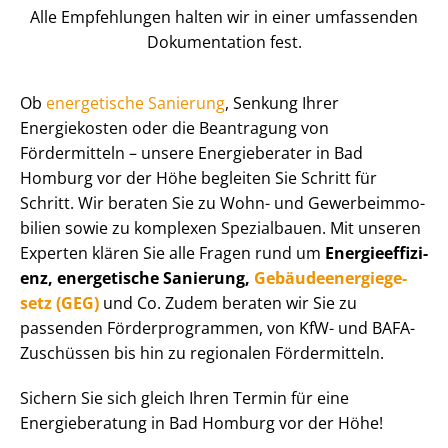
Alle Empfehlungen halten wir in einer umfassenden
Dokumentation fest.
Ob
energetische Sanierung
, Senkung Ihrer
Energiekosten oder die Beantragung von
Fördermitteln – unsere Energieberater in Bad
Homburg vor der Höhe begleiten Sie Schritt für
Schritt. Wir beraten Sie zu Wohn- und Ge­wer­be­im­mo­
bi­li­en sowie zu komplexen Spezialbauen. Mit unseren
Experten klären Sie alle Fragen rund um
En­er­gie­ef­fi­zi­
enz, energetische Sanierung,
Ge­bäu­de­en­er­gie­ge­
setz (GEG)
und Co. Zudem beraten wir Sie zu
passenden För­der­pro­gram­men, von KfW- und BAFA-
Zuschüssen bis hin zu regionalen Fördermitteln.
Sichern Sie sich gleich Ihren Termin für eine
Energieberatung in Bad Homburg vor der Höhe!