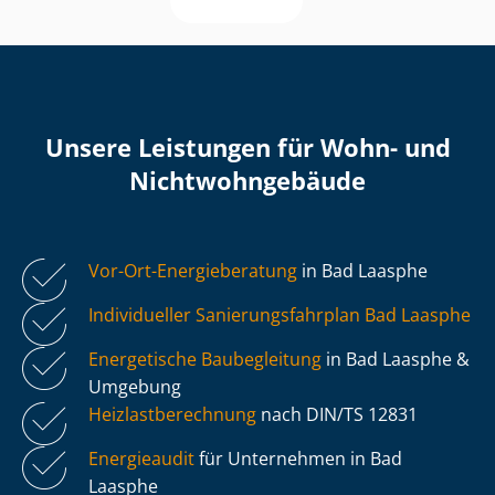
Unsere Leistungen für Wohn- und
Nicht­wohn­ge­bäu­de
Vor-Ort-Energieberatung
in Bad Laasphe
Individueller Sa­nie­rungs­fahr­plan Bad Laasphe
Energetische Baubegleitung
in Bad Laasphe &
Umgebung
Heiz­last­be­rech­nung
nach DIN/TS 12831
Energieaudit
für Unternehmen in Bad
Laasphe