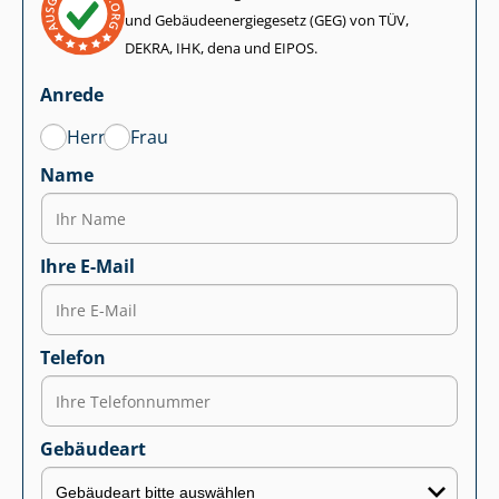
und Ge­bäu­de­en­er­gie­ge­setz (GEG) von TÜV,
DEKRA, IHK, dena und EIPOS.
Anrede
Herr
Frau
Name
Ihre E-Mail
Telefon
Gebäudeart