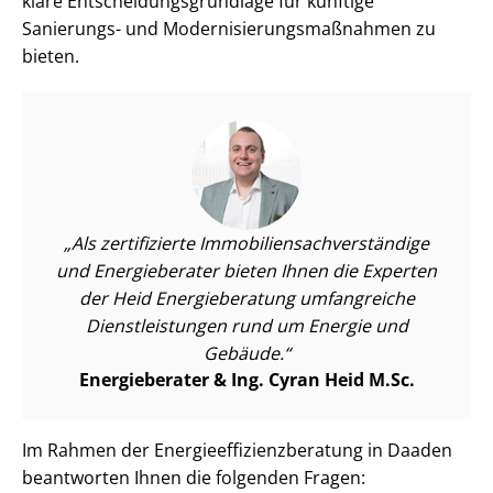
klare Ent­schei­dungs­grund­la­ge für künftige
Sanierungs- und Mo­der­ni­sie­rungs­maß­nah­men zu
bieten.
Als zertifizierte Im­mo­bi­li­en­sach­ver­stän­di­ge
und Energieberater bieten Ihnen die Experten
der Heid Energieberatung umfangreiche
Dienst­leis­tun­gen rund um Energie und
Gebäude.
Energieberater & Ing. Cyran Heid M.Sc.
Im Rahmen der En­er­gie­ef­fi­zi­enz­be­ra­tung in Daaden
beantworten Ihnen die folgenden Fragen: