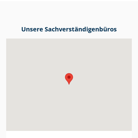
Unsere Sach­ver­stän­di­gen­bü­ros