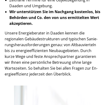
Daaden und Umgebung.
Wir unterstützen Sie im Nachgang
kostenlos, bis
Behörden
und Co. den von uns ermittelten
Wert
akzeptieren
.
Unsere Energieberater in Daaden kennen die
regionalen Ge­bäu­de­struk­tu­ren und typischen Sa­nie­
rungs­her­aus­for­de­run­gen genau: von Altbauvierteln
bis zu en­er­gie­ef­fi­zi­en­ten Neubaugebieten. Durch
kurze Wege und feste Ansprechpartner garantieren
wir Ihnen eine persönliche Betreuung ohne lange
Wartezeiten. So behalten Sie bei allen Fragen zur En­
er­gie­ef­fi­zi­enz jederzeit den Überblick.