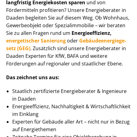
langfristig Energiekosten sparen
und von
Fördermitteln profitieren? Unsere Energieberater in
Daaden begleiten Sie auf diesem Weg. Ob Wohnhaus,
Gewerbeobjekt oder Spe­zi­al­im­mo­bi­lie – wir beraten
Sie zu allen Fragen rund um
En­er­gie­ef­fi­zi­enz,
energetischer Sanierung
oder
Ge­bäu­de­en­er­gie­ge­
setz (GEG)
. Zusätzlich sind unsere Energieberater in
Daaden Experten für KfW, BAFA und weitere
Förderungen auf regionaler und staatlicher Ebene.
Das zeichnet uns aus:
Staatlich zertifizierte Energieberater & Ingenieure
in Daaden
En­er­gie­ef­fi­zi­enz, Nachhaltigkeit & Wirt­schaft­lich­keit
im Einklang
Experten für Gebäude aller Art – nicht nur in Bezug
auf Energiethemen
Zeitnahe Termine für eine Objektbegehung in