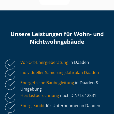
Unsere Leistungen für Wohn- und
Nicht­wohn­ge­bäu­de
Vor-Ort-Energieberatung
in Daaden
Individueller Sa­nie­rungs­fahr­plan Daaden
Energetische Baubegleitung
in Daaden &
Umgebung
Heiz­last­be­rech­nung
nach DIN/TS 12831
Energieaudit
für Unternehmen in Daaden