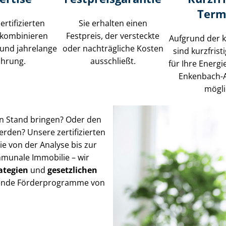
Term
ertifizierten
Sie erhalten einen
 kombinieren
Festpreis, der versteckte
Aufgrund der 
und jahrelange
oder nachträgliche Kosten
sind kurzfris
ahrung.
ausschließt.
für Ihre Energ
Enkenbach-
mögli
en Stand bringen? Oder den
rden? Unsere zertifizierten
e von der Analyse bis zur
unale Immobilie – wir
a­te­gien
und
gesetzlichen
assende Förderprogramme von