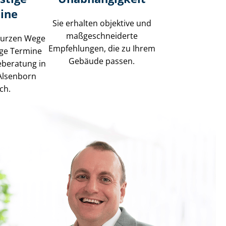
ine
Sie erhalten objektive und
maß­ge­schnei­der­te
kurzen Wege
Empfehlungen, die zu Ihrem
tige Termine
Gebäude passen.
ieberatung in
Alsenborn
ch.