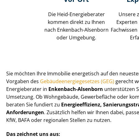
Die Heid-Energieberater
Unsere z
kommen direkt zu Ihnen
Experten
nach Enkenbach-Alsenborn
Fachwissen 
oder Umgebung.
Erf
Sie möchten Ihre Immobilie energetisch auf den neuest
Vorgaben des
Ge­bäu­de­en­er­gie­ge­set­zes (GEG)
gerecht we
Energieberater in
Enkenbach-Alsenborn
unterstützen Si
Umsetzung. Ob Wohngebäude, Gewerbefläche oder komm
beraten Sie fundiert zu
En­er­gie­ef­fi­zi­enz, Sa­nie­rungs­str
Anforderungen
. Zusätzlich helfen wir Ihnen dabei, p
KfW, BAFA oder regionalen Stellen zu nutzen.
Das zeichnet uns aus: