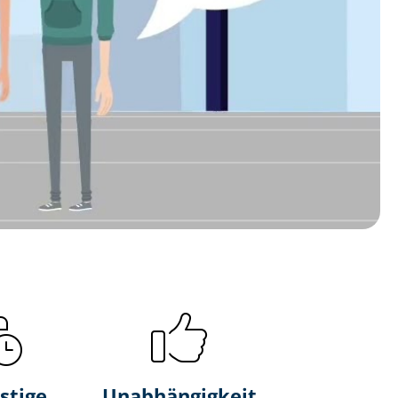
stige
Unabhängigkeit