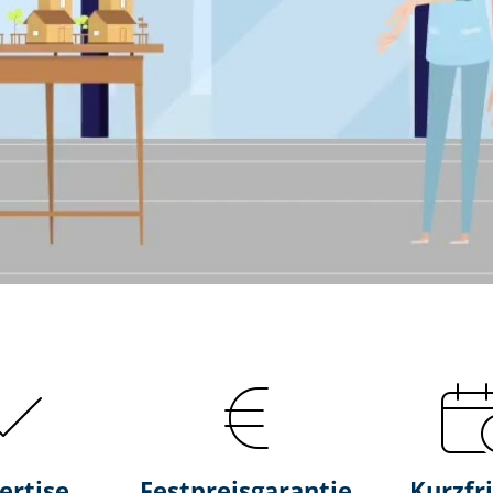
ertise
Fest­preis­ga­ran­tie
Kurzfri