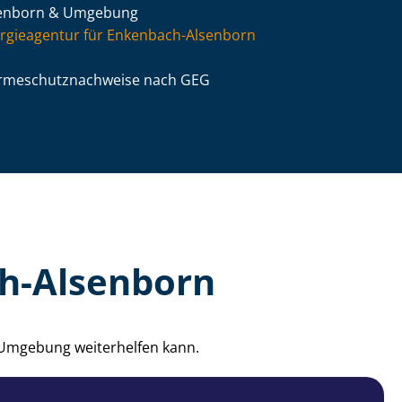
enborn & Umgebung
rgieagentur für Enkenbach-Alsenborn
­me­schutz­nach­wei­se nach GEG
ch-Alsenborn
 Umgebung weiterhelfen kann.