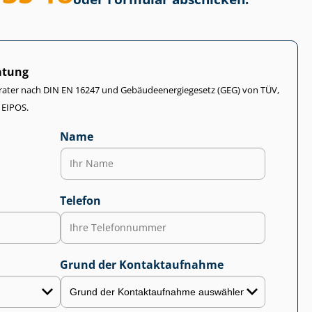
atung
rater nach DIN EN 16247 und Ge­bäu­de­en­er­gie­ge­setz (GEG) von TÜV,
 EIPOS.
Name
Telefon
Grund der Kontaktaufnahme