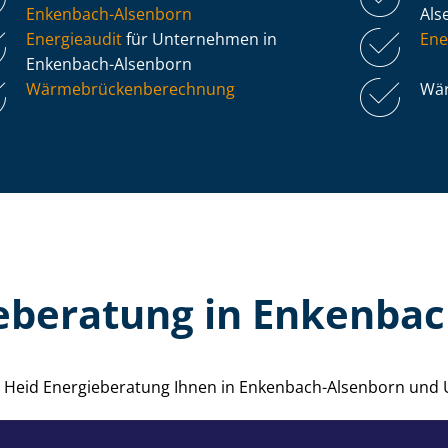
Enkenbach-Alsenborn
Als
Energieaudit
für Unternehmen in
Ene
Enkenbach-Alsenborn
Wär­me­brü­cken­be­rech­nung
Wär
eberatung in Enkenba
die Heid Energieberatung Ihnen in Enkenbach-Alsenborn und