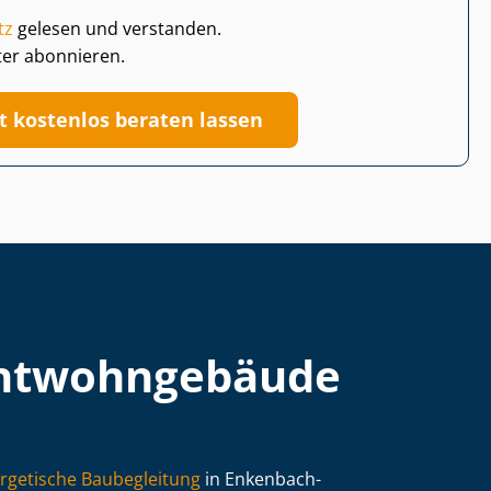
tz
gelesen und verstanden.
ter abonnieren.
zt kostenlos beraten lassen
t­wohn­ge­bäu­de
rgetische Baubegleitung
in Enkenbach-