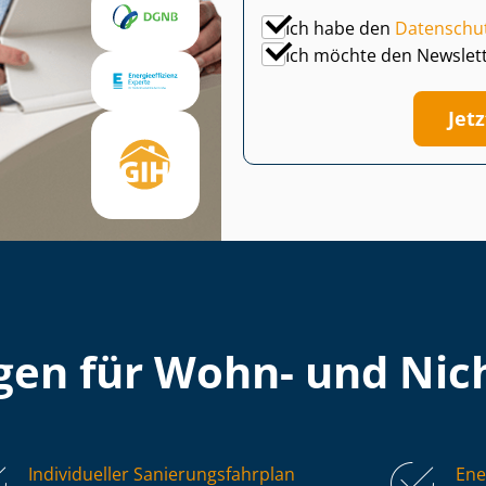
Ich habe den
Datenschu
Ich möchte den Newslet
Jet
en für Wohn- und Nich
Individueller Sa­nie­rungs­fahr­plan
Ene