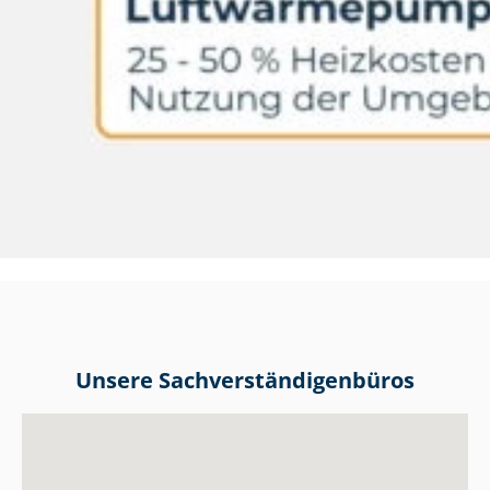
Unsere Sach­ver­stän­di­gen­bü­ros