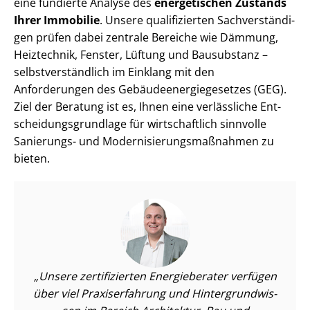
eine fundierte Analyse des
energetischen Zustands
Ihrer Immobilie
. Unsere qualifizierten Sach­ver­stän­di­
gen prüfen dabei zentrale Bereiche wie Dämmung,
Heiztechnik, Fenster, Lüftung und Bausubstanz –
selbst­ver­ständ­lich im Einklang mit den
Anforderungen des Ge­bäu­de­en­er­gie­ge­set­zes (GEG).
Ziel der Beratung ist es, Ihnen eine verlässliche Ent­
schei­dungs­grund­la­ge für wirtschaftlich sinnvolle
Sanierungs- und Mo­der­ni­sie­rungs­maß­nah­men zu
bieten.
Unsere zertifizierten Energieberater verfügen
über viel Praxiserfahrung und Hin­ter­grund­wis­