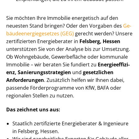
Sie möchten Ihre Immobilie energetisch auf den
neuesten Stand bringen? Oder den Vorgaben des
Ge­
bäu­de­en­er­gie­ge­set­zes (GEG)
gerecht werden? Unsere
zertifizierten Energieberater in
Felsberg, Hessen
unterstützen Sie von der Analyse bis zur Umsetzung.
Ob Wohngebäude, Gewerbefläche oder kommunale
Immobilie – wir beraten Sie fundiert zu
En­er­gie­ef­fi­zi­
enz, Sa­nie­rungs­stra­te­gien
und
gesetzlichen
Anforderungen
. Zusätzlich helfen wir Ihnen dabei,
passende Förderprogramme von KfW, BAFA oder
regionalen Stellen zu nutzen.
Das zeichnet uns aus:
Staatlich zertifizierte Energieberater & Ingenieure
in Felsberg, Hessen.
Wir sind ganzheitliche Experten für Gebäude aller