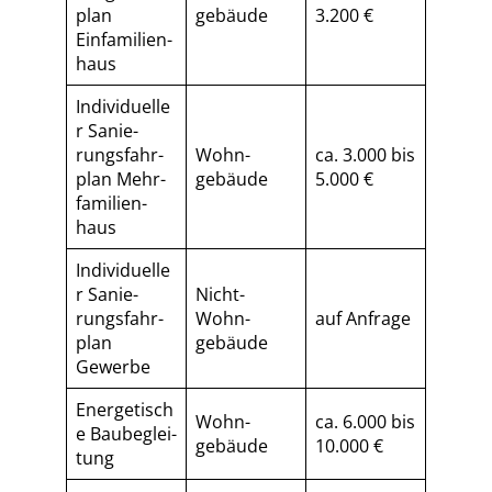
plan
gebäude
3.200 €
Einfamilien­
haus
Individuelle
r Sa­nie­
rungs­fahr­
Wohn­
ca. 3.000 bis
plan Mehr­
gebäude
5.000 €
fa­mi­li­en­
haus
Individuelle
r Sa­nie­
Nicht-
rungs­fahr­
Wohn­
auf Anfrage
plan
gebäude
Gewerbe
Energetisch
Wohn­
ca. 6.000 bis
e Baubeglei­
gebäude
10.000 €
tung