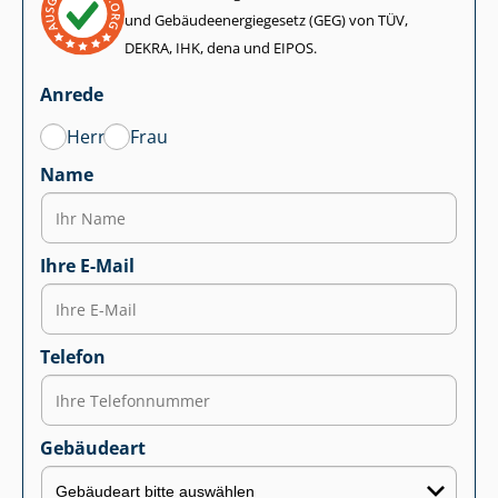
und Ge­bäu­de­en­er­gie­ge­setz (GEG) von TÜV,
DEKRA, IHK, dena und EIPOS.
Anrede
Herr
Frau
Name
Ihre E-Mail
Telefon
Gebäudeart