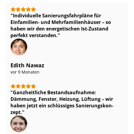
Individuelle Sa­nie­rungs­fahr­plä­ne für
Einfamilien- und Mehr­fa­mi­li­en­häu­ser – so
haben wir den energetischen Ist-Zustand
perfekt verstanden.
Edith Nawaz
vor 9 Monaten
Ganzheitliche Be­stands­auf­nah­me:
Dämmung, Fenster, Heizung, Lüftung – wir
haben jetzt ein schlüssiges Sa­nie­rungs­kon­
zept.