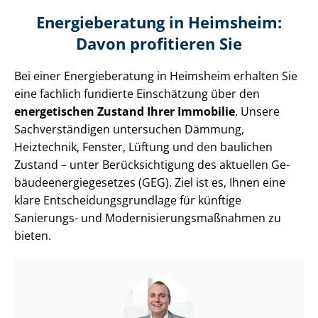
Energieberatung in Heimsheim:
Davon profitieren Sie
Bei einer Energieberatung in Heimsheim erhalten Sie
eine fachlich fundierte Einschätzung über den
energetischen Zustand Ihrer Immobilie
. Unsere
Sach­ver­stän­di­gen untersuchen Dämmung,
Heiztechnik, Fenster, Lüftung und den baulichen
Zustand – unter Be­rück­sich­ti­gung des aktuellen Ge­
bäu­de­en­er­gie­ge­set­zes (GEG). Ziel ist es, Ihnen eine
klare Ent­schei­dungs­grund­la­ge für künftige
Sanierungs- und Mo­der­ni­sie­rungs­maß­nah­men zu
bieten.