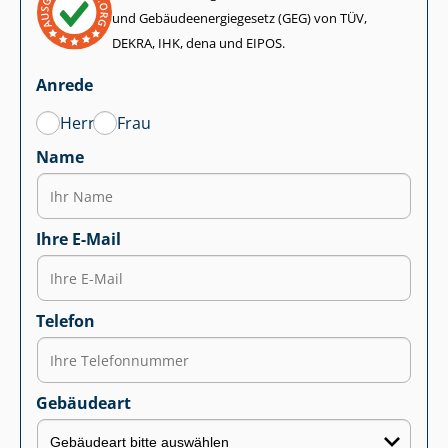
und Ge­bäu­de­en­er­gie­ge­setz (GEG) von TÜV,
DEKRA, IHK, dena und EIPOS.
Anrede
Herr
Frau
Name
Ihre E-Mail
Telefon
Gebäudeart