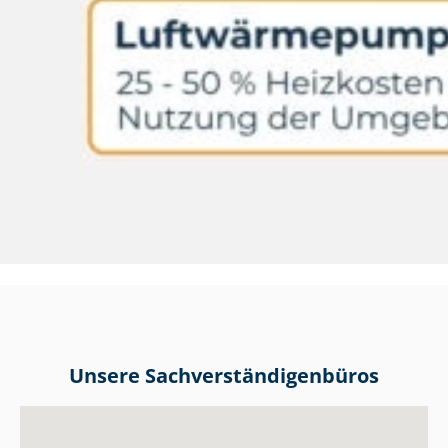
Unsere Sach­ver­stän­di­gen­bü­ros