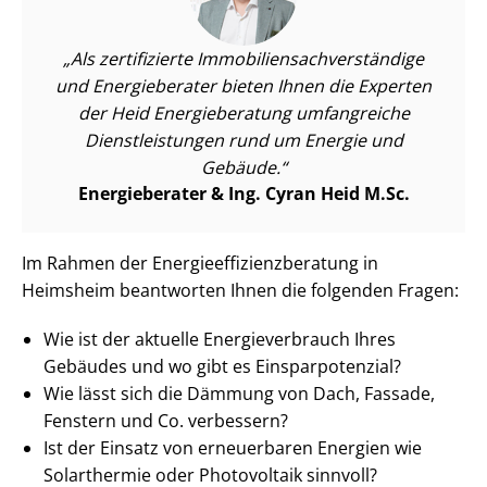
Als zertifizierte Im­mo­bi­li­en­sach­ver­stän­di­ge
und Energieberater bieten Ihnen die Experten
der Heid Energieberatung umfangreiche
Dienst­leis­tun­gen rund um Energie und
Gebäude.
Energieberater & Ing. Cyran Heid M.Sc.
Im Rahmen der En­er­gie­ef­fi­zi­enz­be­ra­tung in
Heimsheim beantworten Ihnen die folgenden Fragen:
Wie ist der aktuelle En­er­gie­ver­brauch Ihres
Gebäudes und wo gibt es Ein­spar­po­ten­zi­al?
Wie lässt sich die Dämmung von Dach, Fassade,
Fenstern und Co. verbessern?
Ist der Einsatz von erneuerbaren Energien wie
Solarthermie oder Photovoltaik sinnvoll?