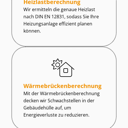
Heiz­last­be­rech­nung
Wir ermitteln die genaue Heizlast
nach DIN EN 12831, sodass Sie Ihre
Heizungsanlage effizient planen
können.
Wär­me­brü­cken­be­rech­nung
Mit der Wär­me­brü­cken­be­rech­nung
decken wir Schwachstellen in der
Gebäudehülle auf, um
Energieverluste zu reduzieren.