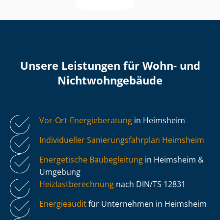
Unsere Leistungen für Wohn- und
Nicht­wohn­ge­bäu­de
Vor-Ort-Energieberatung
in Heimsheim
Individueller Sa­nie­rungs­fahr­plan Heimsheim
Energetische Baubegleitung
in Heimsheim &
Umgebung
Heiz­last­be­rech­nung
nach DIN/TS 12831
Energieaudit
für Unternehmen in Heimsheim