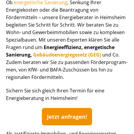
Ob
energetische Sanierung
, Senkung Ihrer
Energiekosten oder die Beantragung von
Fördermitteln – unsere Energieberater in Heimsheim
begleiten Sie Schritt für Schritt. Wir beraten Sie zu
Wohn- und Ge­wer­be­im­mo­bi­li­en sowie zu komplexen
Spezialbauen. Mit unseren Experten klären Sie alle
Fragen rund um
En­er­gie­ef­fi­zi­enz, energetische
Sanierung,
Ge­bäu­de­en­er­gie­ge­setz (GEG)
und Co.
Zudem beraten wir Sie zu passenden För­der­pro­gram­
men, von KfW- und BAFA-Zuschüssen bis hin zu
regionalen Fördermitteln.
Sichern Sie sich gleich Ihren Termin für eine
Energieberatung in Heimsheim!
Jetzt anfragen!
Als zertifizierte Immobilien- und Energieexperten