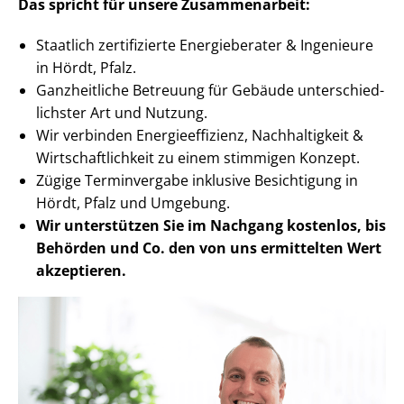
Das spricht für unsere Zusammenarbeit:
Staatlich zertifizierte Energieberater & Ingenieure
in Hördt, Pfalz.
Ganzheitliche Betreuung für Gebäude un­ter­schied­
lichs­ter Art und Nutzung.
Wir verbinden En­er­gie­ef­fi­zi­enz, Nachhaltigkeit &
Wirt­schaft­lich­keit zu einem stimmigen Konzept.
Zügige Terminvergabe inklusive Besichtigung in
Hördt, Pfalz und Umgebung.
Wir unterstützen Sie im Nachgang
kostenlos, bis
Behörden
und Co. den von uns ermittelten
Wert
akzeptieren
.