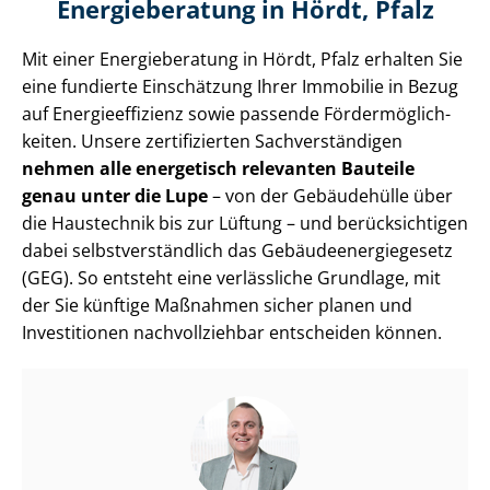
Energieberatung in Hördt, Pfalz
Mit einer Energieberatung in Hördt, Pfalz erhalten Sie
eine fundierte Einschätzung Ihrer Immobilie in Bezug
auf En­er­gie­ef­fi­zi­enz sowie passende För­der­mög­lich­
kei­ten. Unsere zertifizierten Sach­ver­stän­di­gen
nehmen alle energetisch relevanten Bauteile
genau unter die Lupe
– von der Gebäudehülle über
die Haustechnik bis zur Lüftung – und berücksichtigen
dabei selbst­ver­ständ­lich das Ge­bäu­de­en­er­gie­ge­setz
(GEG). So entsteht eine verlässliche Grundlage, mit
der Sie künftige Maßnahmen sicher planen und
Investitionen nachvollziehbar entscheiden können.