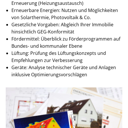
Erneuerung (Hei­zungs­aus­tausch)
Erneuerbare Energien: Nutzen und Möglichkeiten
von Solarthermie, Photovoltaik & Co.
Gesetzliche Vorgaben: Abgleich Ihrer Immobilie
hinsichtlich GEG-Konformität
Fördermittel: Überblick zu För­der­pro­gram­men auf
Bundes- und kommunaler Ebene
Lüftung: Prüfung des Lüf­tungs­kon­zepts und
Empfehlungen zur Verbesserung
Geräte: Analyse technischer Geräte und Anlagen
inklusive Op­ti­mie­rungs­vor­schlä­gen