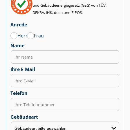
und Ge­bäu­de­en­er­gie­ge­setz (GEG) von TÜV,
DEKRA, IHK, dena und EIPOS.
Anrede
Herr
Frau
Name
Ihre E-Mail
Telefon
Gebäudeart