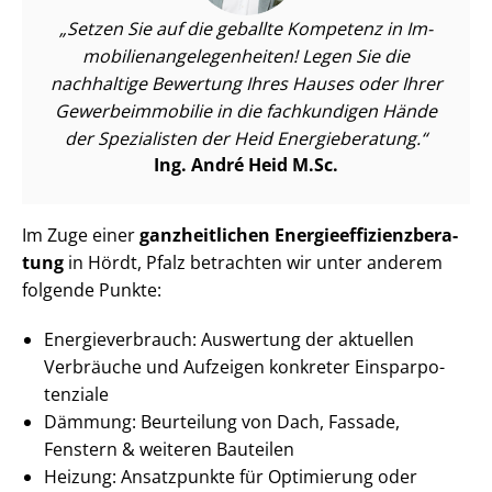
Setzen Sie auf die geballte Kompetenz in Im­
mo­bi­li­en­an­ge­le­gen­hei­ten! Legen Sie die
nachhaltige Bewertung Ihres Hauses oder Ihrer
Ge­wer­be­im­mo­bi­lie in die fachkundigen Hände
der Spezialisten der Heid Energieberatung.
Ing. André Heid M.Sc.
Im Zuge einer
ganzheitlichen En­er­gie­ef­fi­zi­enz­be­ra­
tung
in Hördt, Pfalz betrachten wir unter anderem
folgende Punkte:
En­er­gie­ver­brauch: Auswertung der aktuellen
Verbräuche und Aufzeigen konkreter Ein­spar­po­
ten­zia­le
Dämmung: Beurteilung von Dach, Fassade,
Fenstern & weiteren Bauteilen
Heizung: Ansatzpunkte für Optimierung oder