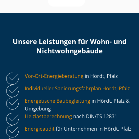
Unsere Leistungen für Wohn- und
Nicht­wohn­ge­bäu­de
Vor-Ort-Energieberatung
in Hördt, Pfalz
Individueller Sa­nie­rungs­fahr­plan Hördt, Pfalz
Energetische Baubegleitung
in Hördt, Pfalz &
Umgebung
Heiz­last­be­rech­nung
nach DIN/TS 12831
Energieaudit
für Unternehmen in Hördt, Pfalz