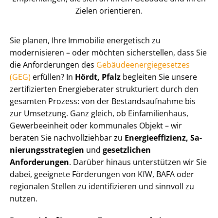
Zielen orientieren.
Sie planen, Ihre Immobilie energetisch zu
modernisieren – oder möchten sicherstellen, dass Sie
die Anforderungen des
Ge­bäu­de­en­er­gie­ge­set­zes
(GEG)
erfüllen? In
Hördt, Pfalz
begleiten Sie unsere
zertifizierten Energieberater strukturiert durch den
gesamten Prozess: von der Be­stands­auf­nah­me bis
zur Umsetzung. Ganz gleich, ob Einfamilienhaus,
Gewerbeeinheit oder kommunales Objekt – wir
beraten Sie nachvollziehbar zu
En­er­gie­ef­fi­zi­enz, Sa­
nie­rungs­stra­te­gien
und
gesetzlichen
Anforderungen
. Darüber hinaus unterstützen wir Sie
dabei, geeignete Förderungen von KfW, BAFA oder
regionalen Stellen zu identifizieren und sinnvoll zu
nutzen.