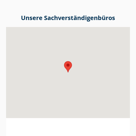
Unsere Sach­ver­stän­di­gen­bü­ros