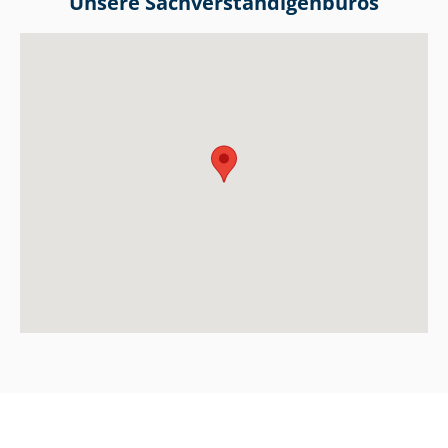
Unsere Sach­ver­stän­di­gen­bü­ros