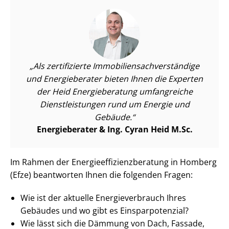
Als zertifizierte Im­mo­bi­li­en­sach­ver­stän­di­ge
und Energieberater bieten Ihnen die Experten
der Heid Energieberatung umfangreiche
Dienst­leis­tun­gen rund um Energie und
Gebäude.
Energieberater & Ing. Cyran Heid M.Sc.
Im Rahmen der En­er­gie­ef­fi­zi­enz­be­ra­tung in Homberg
(Efze) beantworten Ihnen die folgenden Fragen:
Wie ist der aktuelle En­er­gie­ver­brauch Ihres
Gebäudes und wo gibt es Ein­spar­po­ten­zi­al?
Wie lässt sich die Dämmung von Dach, Fassade,