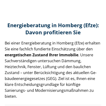
Energieberatung in Homberg (Efze):
Davon profitieren Sie
Bei einer Energieberatung in Homberg (Efze) erhalten
Sie eine fachlich fundierte Einschätzung über den
energetischen Zustand Ihrer Immobilie
. Unsere
Sach­ver­stän­di­gen untersuchen Dämmung,
Heiztechnik, Fenster, Lüftung und den baulichen
Zustand – unter Be­rück­sich­ti­gung des aktuellen Ge­
bäu­de­en­er­gie­ge­set­zes (GEG). Ziel ist es, Ihnen eine
klare Ent­schei­dungs­grund­la­ge für künftige
Sanierungs- und Mo­der­ni­sie­rungs­maß­nah­men zu
bieten.