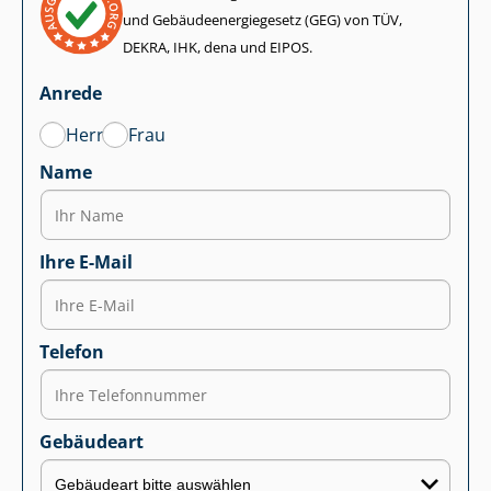
und Ge­bäu­de­en­er­gie­ge­setz (GEG) von TÜV,
DEKRA, IHK, dena und EIPOS.
Anrede
Herr
Frau
Name
Ihre E-Mail
Telefon
Gebäudeart