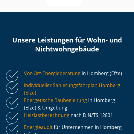
Unsere Leistungen für Wohn- und
Nicht­wohn­ge­bäu­de
Vor-Ort-Energieberatung
in Homberg (Efze)
Individueller Sa­nie­rungs­fahr­plan Homberg
(Efze)
Energetische Baubegleitung
in Homberg
(Efze) & Umgebung
Heiz­last­be­rech­nung
nach DIN/TS 12831
Energieaudit
für Unternehmen in Homberg