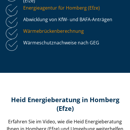
(Efze)
Energieagentur für Homberg (Efze)
Abwicklung von KfW- und BAFA-Anträgen
Wär­me­brü­cken­be­rech­nung
Wär­me­schutz­nach­wei­se nach GEG
Heid Energieberatung in Homberg
(Efze)
Erfahren Sie im Video, wie die Heid Energieberatung
Ihnen in Homberg (Efze) und Umgebung weiterhelfen