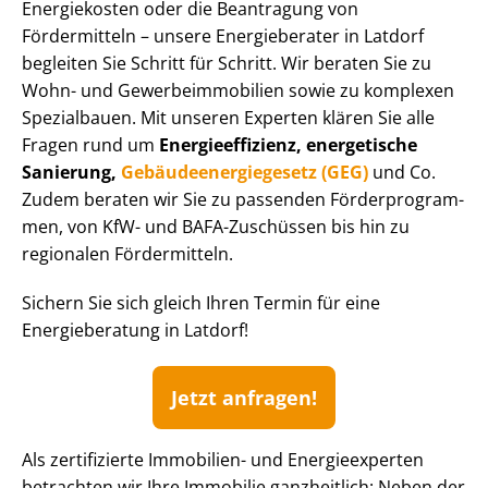
Energiekosten oder die Beantragung von
Fördermitteln – unsere Energieberater in Latdorf
begleiten Sie Schritt für Schritt. Wir beraten Sie zu
Wohn- und Ge­wer­be­im­mo­bi­li­en sowie zu komplexen
Spezialbauen. Mit unseren Experten klären Sie alle
Fragen rund um
En­er­gie­ef­fi­zi­enz, energetische
Sanierung,
Ge­bäu­de­en­er­gie­ge­setz (GEG)
und Co.
Zudem beraten wir Sie zu passenden För­der­pro­gram­
men, von KfW- und BAFA-Zuschüssen bis hin zu
regionalen Fördermitteln.
Sichern Sie sich gleich Ihren Termin für eine
Energieberatung in Latdorf!
Jetzt anfragen!
Als zertifizierte Immobilien- und Energieexperten
betrachten wir Ihre Immobilie ganzheitlich: Neben der