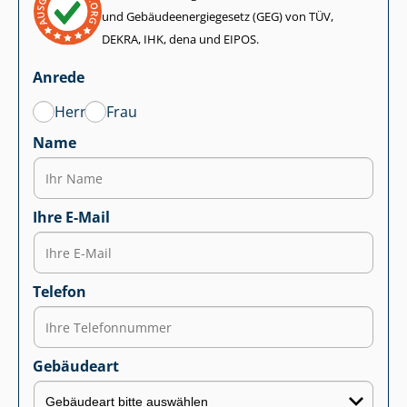
und Ge­bäu­de­en­er­gie­ge­setz (GEG) von TÜV,
DEKRA, IHK, dena und EIPOS.
Anrede
Herr
Frau
Name
Ihre E-Mail
Telefon
Gebäudeart