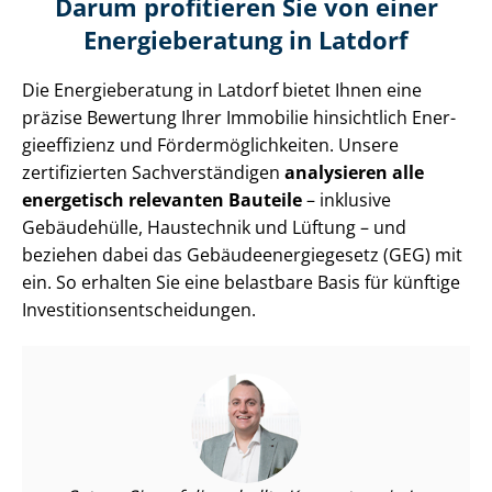
Darum profitieren Sie von einer
Energieberatung in Latdorf
Die Energieberatung in Latdorf bietet Ihnen eine
präzise Bewertung Ihrer Immobilie hinsichtlich En­er­
gie­ef­fi­zi­enz und För­der­mög­lich­kei­ten. Unsere
zertifizierten Sach­ver­stän­di­gen
analysieren alle
energetisch relevanten Bauteile
– inklusive
Gebäudehülle, Haustechnik und Lüftung – und
beziehen dabei das Ge­bäu­de­en­er­gie­ge­setz (GEG) mit
ein. So erhalten Sie eine belastbare Basis für künftige
In­ves­ti­ti­ons­ent­schei­dun­gen.