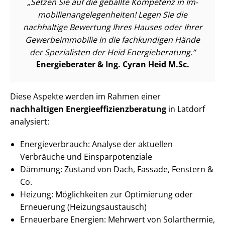
Setzen Sie auf die geballte Kompetenz in Im­
mo­bi­li­en­an­ge­le­gen­hei­ten! Legen Sie die
nachhaltige Bewertung Ihres Hauses oder Ihrer
Ge­wer­be­im­mo­bi­lie in die fachkundigen Hände
der Spezialisten der Heid Energieberatung.
Energieberater & Ing. Cyran Heid M.Sc.
Diese Aspekte werden im Rahmen einer
nachhaltigen En­er­gie­ef­fi­zi­enz­be­ra­tung
in Latdorf
analysiert:
En­er­gie­ver­brauch: Analyse der aktuellen
Verbräuche und Ein­spar­po­ten­zia­le
Dämmung: Zustand von Dach, Fassade, Fenstern &
Co.
Heizung: Möglichkeiten zur Optimierung oder
Erneuerung (Hei­zungs­aus­tausch)
Erneuerbare Energien: Mehrwert von Solarthermie,