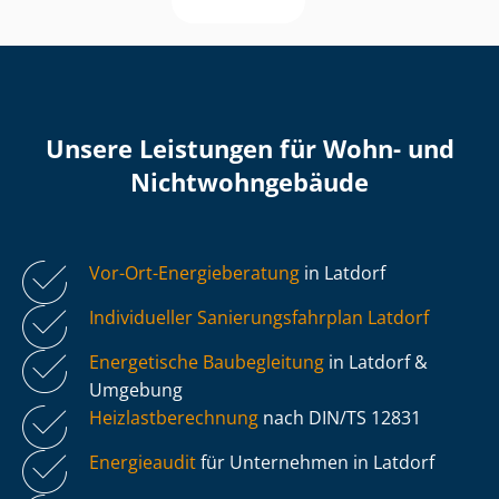
Unsere Leistungen für Wohn- und
Nicht­wohn­ge­bäu­de
Vor-Ort-Energieberatung
in Latdorf
Individueller Sa­nie­rungs­fahr­plan Latdorf
Energetische Baubegleitung
in Latdorf &
Umgebung
Heiz­last­be­rech­nung
nach DIN/TS 12831
Energieaudit
für Unternehmen in Latdorf