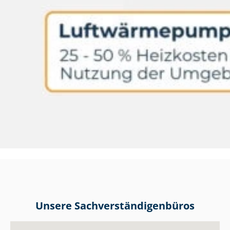
Unsere Sach­ver­stän­di­gen­bü­ros