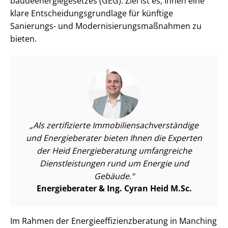
bäu­de­en­er­gie­ge­set­zes (GEG). Ziel ist es, Ihnen eine
klare Ent­schei­dungs­grund­la­ge für künftige
Sanierungs- und Mo­der­ni­sie­rungs­maß­nah­men zu
bieten.
Als zertifizierte Im­mo­bi­li­en­sach­ver­stän­di­ge
und Energieberater bieten Ihnen die Experten
der Heid Energieberatung umfangreiche
Dienst­leis­tun­gen rund um Energie und
Gebäude.
Energieberater & Ing. Cyran Heid M.Sc.
Im Rahmen der En­er­gie­ef­fi­zi­enz­be­ra­tung in Manching