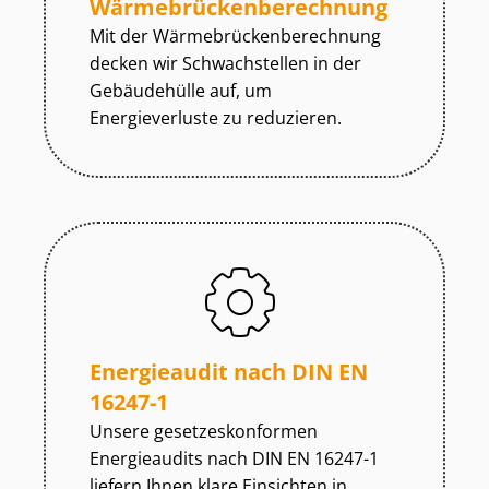
Wär­me­brü­cken­be­rech­nung
Mit der Wär­me­brü­cken­be­rech­nung
decken wir Schwachstellen in der
Gebäudehülle auf, um
Energieverluste zu reduzieren.
Energieaudit nach DIN EN
16247-1
Unsere ge­set­zes­kon­for­men
Energieaudits nach DIN EN 16247-1
liefern Ihnen klare Einsichten in