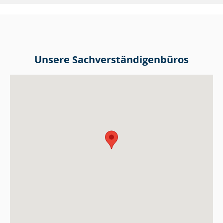
Unsere Sach­ver­stän­di­gen­bü­ros