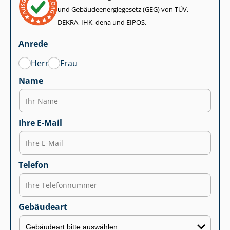
und Ge­bäu­de­en­er­gie­ge­setz (GEG) von TÜV,
DEKRA, IHK, dena und EIPOS.
Anrede
Herr
Frau
Name
Ihre E-Mail
Telefon
Gebäudeart