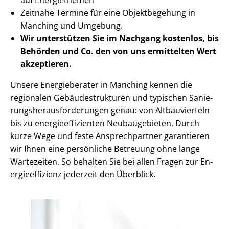
Zeitnahe Termine für eine Objektbegehung in
Manching und Umgebung.
Wir unterstützen Sie im Nachgang
kostenlos, bis
Behörden
und Co. den von uns ermittelten
Wert
akzeptieren
.
Unsere Energieberater in Manching kennen die
regionalen Ge­bäu­de­struk­tu­ren und typischen Sa­nie­
rungs­her­aus­for­de­run­gen genau: von Altbauvierteln
bis zu en­er­gie­ef­fi­zi­en­ten Neubaugebieten. Durch
kurze Wege und feste Ansprechpartner garantieren
wir Ihnen eine persönliche Betreuung ohne lange
Wartezeiten. So behalten Sie bei allen Fragen zur En­
er­gie­ef­fi­zi­enz jederzeit den Überblick.