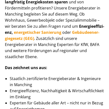
langfristig Energiekosten sparen
und von
Fördermitteln profitieren? Unsere Energieberater in
Manching begleiten Sie auf diesem Weg. Ob
Wohnhaus, Gewerbeobjekt oder Spe­zi­al­im­mo­bi­lie –
wir beraten Sie zu allen Fragen rund um
En­er­gie­ef­fi­zi­
enz,
energetischer Sanierung
oder
Ge­bäu­de­en­er­
gie­ge­setz (GEG)
. Zusätzlich sind unsere
Energieberater in Manching Experten für KfW, BAFA
und weitere Förderungen auf regionaler und
staatlicher Ebene.
Das zeichnet uns aus:
Staatlich zertifizierte Energieberater & Ingenieure
in Manching
En­er­gie­ef­fi­zi­enz, Nachhaltigkeit & Wirt­schaft­lich­keit
im Einklang
Experten für Gebäude aller Art – nicht nur in Bezug
auf Energiethemen