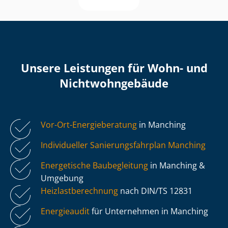
Unsere Leistungen für Wohn- und
Nicht­wohn­ge­bäu­de
Vor-Ort-Energieberatung
in Manching
Individueller Sa­nie­rungs­fahr­plan Manching
Energetische Baubegleitung
in Manching &
Umgebung
Heiz­last­be­rech­nung
nach DIN/TS 12831
Energieaudit
für Unternehmen in Manching