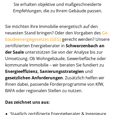
Sie erhalten objektive und maß­ge­schnei­der­te
Empfehlungen, die zu Ihrem Gebäude passen.
Sie möchten Ihre Immobilie energetisch auf den
neuesten Stand bringen? Oder den Vorgaben des
Ge­
bäu­de­en­er­gie­ge­set­zes (GEG)
gerecht werden? Unsere
zertifizierten Energieberater in
Schwarzenbach an
der Saale
unterstützen Sie von der Analyse bis zur
Umsetzung. Ob Wohngebäude, Gewerbefläche oder
kommunale Immobilie – wir beraten Sie fundiert zu
En­er­gie­ef­fi­zi­enz, Sa­nie­rungs­stra­te­gien
und
gesetzlichen Anforderungen
. Zusätzlich helfen wir
Ihnen dabei, passende Förderprogramme von KfW,
BAFA oder regionalen Stellen zu nutzen.
Das zeichnet uns aus:
Staatlich zertifizierte Energieberater & Ingenieure