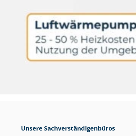
Unsere Sach­ver­stän­di­gen­bü­ros