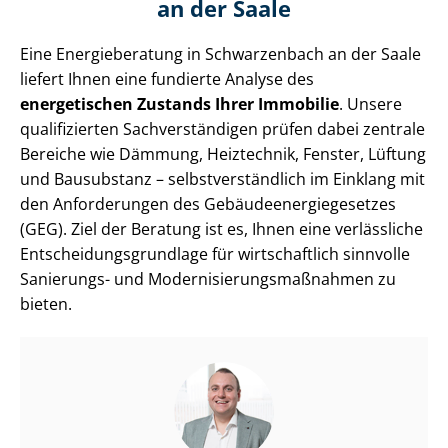
an der Saale
Eine Energieberatung in Schwarzenbach an der Saale
liefert Ihnen eine fundierte Analyse des
energetischen Zustands Ihrer Immobilie
. Unsere
qualifizierten Sach­ver­stän­di­gen prüfen dabei zentrale
Bereiche wie Dämmung, Heiztechnik, Fenster, Lüftung
und Bausubstanz – selbst­ver­ständ­lich im Einklang mit
den Anforderungen des Ge­bäu­de­en­er­gie­ge­set­zes
(GEG). Ziel der Beratung ist es, Ihnen eine verlässliche
Ent­schei­dungs­grund­la­ge für wirtschaftlich sinnvolle
Sanierungs- und Mo­der­ni­sie­rungs­maß­nah­men zu
bieten.