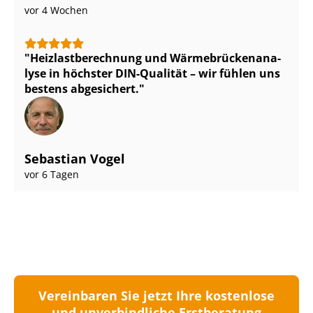
vor 4 Wochen
Heiz­last­be­rech­nung und Wär­me­brü­cken­ana­
ly­se in höchster DIN-Qualität – wir fühlen uns
bestens abgesichert.
Sebastian Vogel
vor 6 Tagen
Vereinbaren Sie jetzt Ihre kostenlose
und unverbindliche Erstberatung