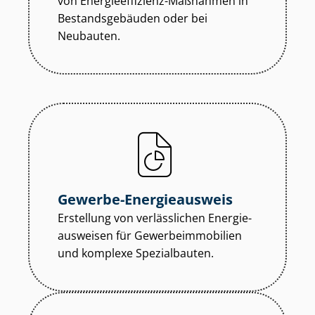
von En­er­gie­ef­fi­zi­enz-Maßnahmen in
Be­stands­ge­bäu­den oder bei
Neubauten.
Gewerbe-Energieausweis
Erstellung von verlässlichen En­er­gie­
aus­wei­sen für Ge­wer­be­im­mo­bi­li­en
und komplexe Spezialbauten.