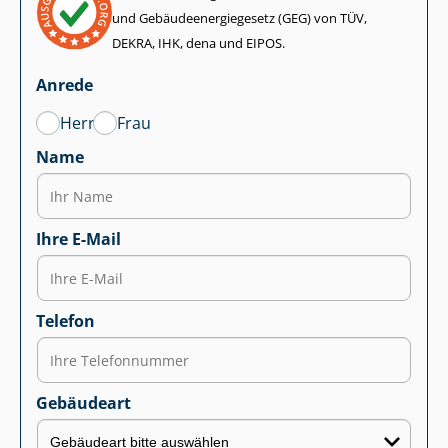
und Ge­bäu­de­en­er­gie­ge­setz (GEG) von TÜV,
DEKRA, IHK, dena und EIPOS.
Anrede
Herr
Frau
Name
Ihre E-Mail
Telefon
Gebäudeart