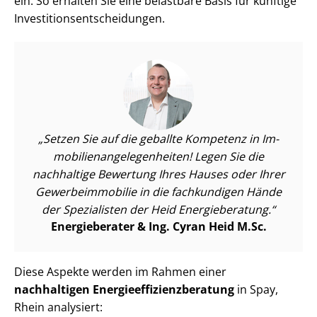
ein. So erhalten Sie eine belastbare Basis für künftige
In­ves­ti­ti­ons­ent­schei­dun­gen.
Setzen Sie auf die geballte Kompetenz in Im­
mo­bi­li­en­an­ge­le­gen­hei­ten! Legen Sie die
nachhaltige Bewertung Ihres Hauses oder Ihrer
Ge­wer­be­im­mo­bi­lie in die fachkundigen Hände
der Spezialisten der Heid Energieberatung.
Energieberater & Ing. Cyran Heid M.Sc.
Diese Aspekte werden im Rahmen einer
nachhaltigen En­er­gie­ef­fi­zi­enz­be­ra­tung
in Spay,
Rhein analysiert: