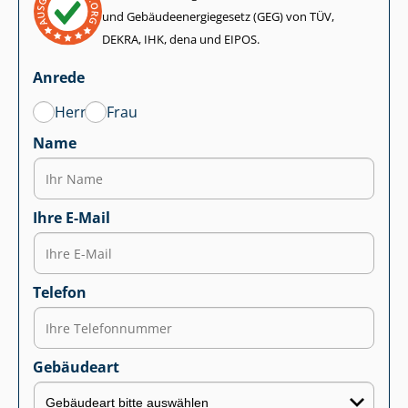
und Ge­bäu­de­en­er­gie­ge­setz (GEG) von TÜV,
DEKRA, IHK, dena und EIPOS.
Anrede
Herr
Frau
Name
Ihre E-Mail
Telefon
Gebäudeart