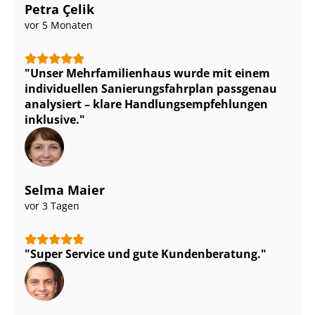
Petra Çelik
vor 5 Monaten
Unser Mehr­fa­mi­li­en­haus wurde mit einem
individuellen Sa­nie­rungs­fahr­plan passgenau
analysiert – klare Hand­lungs­emp­feh­lun­gen
inklusive.
Selma Maier
vor 3 Tagen
Super Service und gute Kundenberatung.