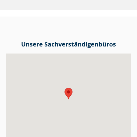
Unsere Sach­ver­stän­di­gen­bü­ros