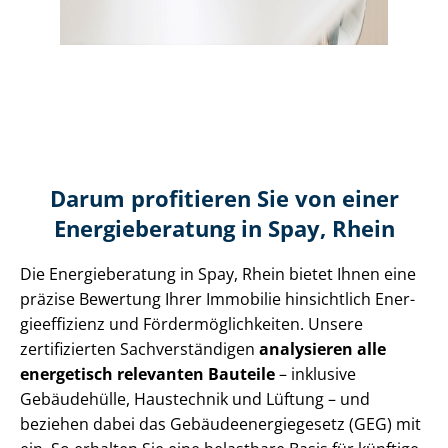
Darum profitieren Sie von einer
Energieberatung in Spay, Rhein
Die Energieberatung in Spay, Rhein bietet Ihnen eine
präzise Bewertung Ihrer Immobilie hinsichtlich En­er­
gie­ef­fi­zi­enz und För­der­mög­lich­kei­ten. Unsere
zertifizierten Sach­ver­stän­di­gen
analysieren alle
energetisch relevanten Bauteile
– inklusive
Gebäudehülle, Haustechnik und Lüftung – und
beziehen dabei das Ge­bäu­de­en­er­gie­ge­setz (GEG) mit