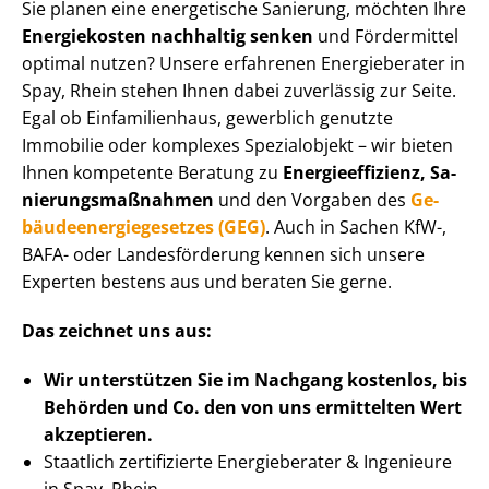
Sie planen eine energetische Sanierung, möchten Ihre
Energiekosten nachhaltig senken
und Fördermittel
optimal nutzen? Unsere erfahrenen Energieberater in
Spay, Rhein stehen Ihnen dabei zuverlässig zur Seite.
Egal ob Einfamilienhaus, gewerblich genutzte
Immobilie oder komplexes Spezialobjekt – wir bieten
Ihnen kompetente Beratung zu
En­er­gie­ef­fi­zi­enz, Sa­
nie­rungs­maß­nah­men
und den Vorgaben des
Ge­
bäu­de­en­er­gie­ge­set­zes (GEG)
. Auch in Sachen KfW-,
BAFA- oder Landesförderung kennen sich unsere
Experten bestens aus und beraten Sie gerne.
Das zeichnet uns aus:
Wir unterstützen Sie im Nachgang
kostenlos, bis
Behörden
und Co. den von uns ermittelten
Wert
akzeptieren
.
Staatlich zertifizierte Energieberater & Ingenieure
in Spay, Rhein