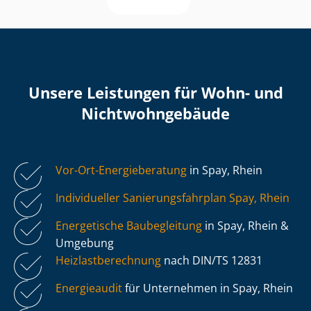
Unsere Leistungen für Wohn- und
Nicht­wohn­ge­bäu­de
Vor-Ort-Energieberatung
in Spay, Rhein
Individueller Sa­nie­rungs­fahr­plan Spay, Rhein
Energetische Baubegleitung
in Spay, Rhein &
Umgebung
Heiz­last­be­rech­nung
nach DIN/TS 12831
Energieaudit
für Unternehmen in Spay, Rhein