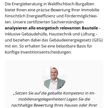
Die Energieberatung in Waldfischbach-Burgalben
bietet Ihnen eine präzise Bewertung Ihrer Immobilie
hinsichtlich En­er­gie­ef­fi­zi­enz und För­der­mög­lich­kei­
ten. Unsere zertifizierten Sach­ver­stän­di­gen
analysieren alle energetisch relevanten Bauteile
–
inklusive Gebäudehülle, Haustechnik und Lüftung –
und beziehen dabei das Ge­bäu­de­en­er­gie­ge­setz (GEG)
mit ein. So erhalten Sie eine belastbare Basis für
künftige In­ves­ti­ti­ons­ent­schei­dun­gen.
Setzen Sie auf die geballte Kompetenz in Im­
mo­bi­li­en­an­ge­le­gen­hei­ten! Legen Sie die
nachhaltige Bewertung Ihres Hauses oder Ihrer