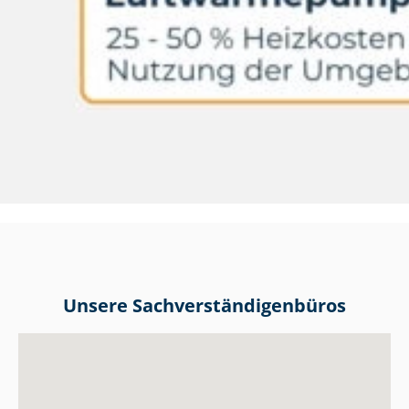
Unsere Sach­ver­stän­di­gen­bü­ros