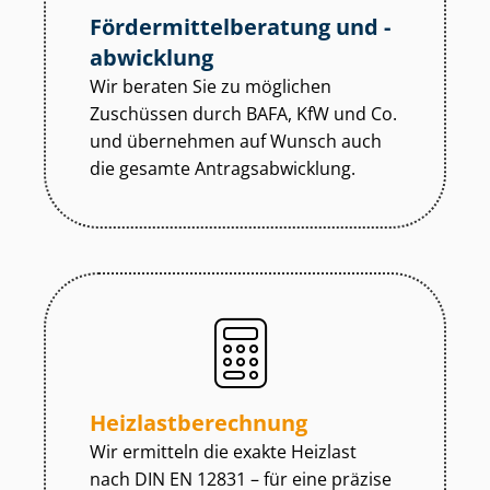
För­der­mit­tel­be­ra­tung und -
abwicklung
Wir beraten Sie zu möglichen
Zuschüssen durch BAFA, KfW und Co.
und übernehmen auf Wunsch auch
die gesamte An­trags­ab­wick­lung.
Heiz­last­be­rech­nung
Wir ermitteln die exakte Heizlast
nach DIN EN 12831 – für eine präzise