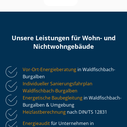
Unsere Leistungen für Wohn- und
Nicht­wohn­ge­bäu­de
Vor-Ort-Energieberatung
in Waldfischbach-
Burgalben
Individueller Sa­nie­rungs­fahr­plan
Waldfischbach-Burgalben
Energetische Baubegleitung
in Waldfischbach-
Burgalben & Umgebung
Heiz­last­be­rech­nung
nach DIN/TS 12831
Energieaudit
für Unternehmen in