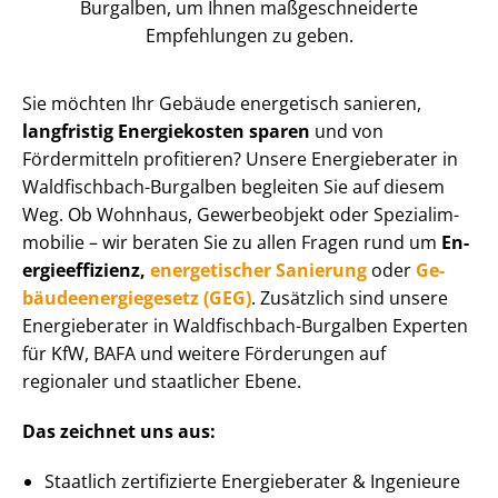
Burgalben, um Ihnen maß­ge­schnei­der­te
Empfehlungen zu geben.
Sie möchten Ihr Gebäude energetisch sanieren,
langfristig Energiekosten sparen
und von
Fördermitteln profitieren? Unsere Energieberater in
Waldfischbach-Burgalben begleiten Sie auf diesem
Weg. Ob Wohnhaus, Gewerbeobjekt oder Spe­zi­al­im­
mo­bi­lie – wir beraten Sie zu allen Fragen rund um
En­
er­gie­ef­fi­zi­enz,
energetischer Sanierung
oder
Ge­
bäu­de­en­er­gie­ge­setz (GEG)
. Zusätzlich sind unsere
Energieberater in Waldfischbach-Burgalben Experten
für KfW, BAFA und weitere Förderungen auf
regionaler und staatlicher Ebene.
Das zeichnet uns aus:
Staatlich zertifizierte Energieberater & Ingenieure