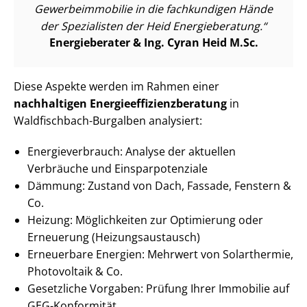
Ge­wer­be­im­mo­bi­lie in die fachkundigen Hände
der Spezialisten der Heid Energieberatung.
Energieberater & Ing. Cyran Heid M.Sc.
Diese Aspekte werden im Rahmen einer
nachhaltigen En­er­gie­ef­fi­zi­enz­be­ra­tung
in
Waldfischbach-Burgalben analysiert:
En­er­gie­ver­brauch: Analyse der aktuellen
Verbräuche und Ein­spar­po­ten­zia­le
Dämmung: Zustand von Dach, Fassade, Fenstern &
Co.
Heizung: Möglichkeiten zur Optimierung oder
Erneuerung (Hei­zungs­aus­tausch)
Erneuerbare Energien: Mehrwert von Solarthermie,
Photovoltaik & Co.
Gesetzliche Vorgaben: Prüfung Ihrer Immobilie auf
GEG-Konformität