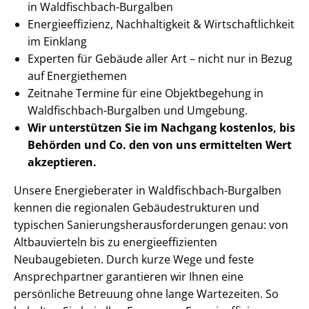
in Waldfischbach-Burgalben
En­er­gie­ef­fi­zi­enz, Nachhaltigkeit & Wirt­schaft­lich­keit
im Einklang
Experten für Gebäude aller Art – nicht nur in Bezug
auf Energiethemen
Zeitnahe Termine für eine Objektbegehung in
Waldfischbach-Burgalben und Umgebung.
Wir unterstützen Sie im Nachgang
kostenlos, bis
Behörden
und Co. den von uns ermittelten
Wert
akzeptieren
.
Unsere Energieberater in Waldfischbach-Burgalben
kennen die regionalen Ge­bäu­de­struk­tu­ren und
typischen Sa­nie­rungs­her­aus­for­de­run­gen genau: von
Altbauvierteln bis zu en­er­gie­ef­fi­zi­en­ten
Neubaugebieten. Durch kurze Wege und feste
Ansprechpartner garantieren wir Ihnen eine
persönliche Betreuung ohne lange Wartezeiten. So