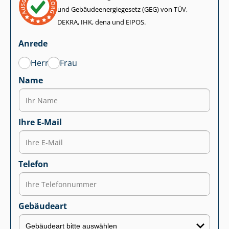
und Ge­bäu­de­en­er­gie­ge­setz (GEG) von TÜV,
DEKRA, IHK, dena und EIPOS.
Anrede
Herr
Frau
Name
Ihre E-Mail
Telefon
Gebäudeart