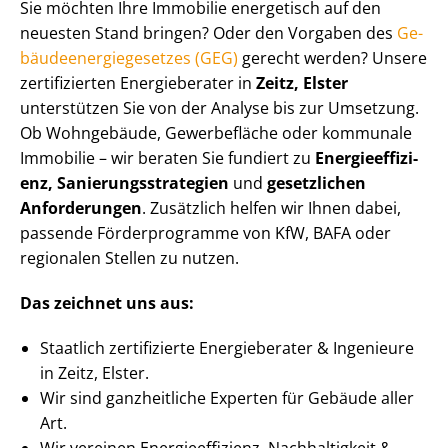
Sie möchten Ihre Immobilie energetisch auf den
neuesten Stand bringen? Oder den Vorgaben des
Ge­
bäu­de­en­er­gie­ge­set­zes (GEG)
gerecht werden? Unsere
zertifizierten Energieberater in
Zeitz, Elster
unterstützen Sie von der Analyse bis zur Umsetzung.
Ob Wohngebäude, Gewerbefläche oder kommunale
Immobilie – wir beraten Sie fundiert zu
En­er­gie­ef­fi­zi­
enz, Sa­nie­rungs­stra­te­gien
und
gesetzlichen
Anforderungen
. Zusätzlich helfen wir Ihnen dabei,
passende Förderprogramme von KfW, BAFA oder
regionalen Stellen zu nutzen.
Das zeichnet uns aus:
Staatlich zertifizierte Energieberater & Ingenieure
in Zeitz, Elster.
Wir sind ganzheitliche Experten für Gebäude aller
Art.
Wir vereinen En­er­gie­ef­fi­zi­enz, Nachhaltigkeit &