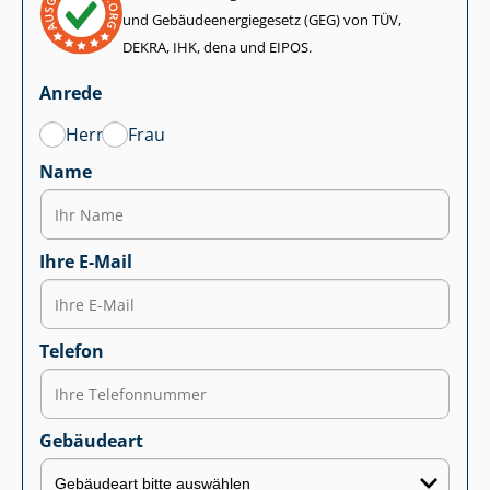
und Ge­bäu­de­en­er­gie­ge­setz (GEG) von TÜV,
DEKRA, IHK, dena und EIPOS.
Anrede
Herr
Frau
Name
Ihre E-Mail
Telefon
Gebäudeart