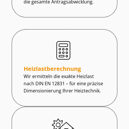
die gesamte An­trags­ab­wick­lung.
Heiz­last­be­rech­nung
Wir ermitteln die exakte Heizlast
nach DIN EN 12831 – für eine präzise
Dimensionierung Ihrer Heiztechnik.