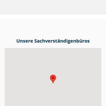
Unsere Sach­ver­stän­di­gen­bü­ros