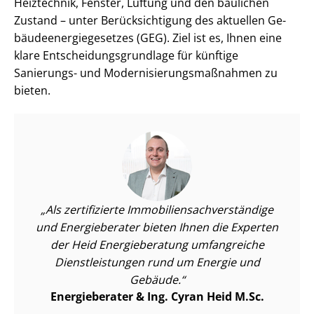
Heiztechnik, Fenster, Lüftung und den baulichen
Zustand – unter Be­rück­sich­ti­gung des aktuellen Ge­
bäu­de­en­er­gie­ge­set­zes (GEG). Ziel ist es, Ihnen eine
klare Ent­schei­dungs­grund­la­ge für künftige
Sanierungs- und Mo­der­ni­sie­rungs­maß­nah­men zu
bieten.
Als zertifizierte Im­mo­bi­li­en­sach­ver­stän­di­ge
und Energieberater bieten Ihnen die Experten
der Heid Energieberatung umfangreiche
Dienst­leis­tun­gen rund um Energie und
Gebäude.
Energieberater & Ing. Cyran Heid M.Sc.