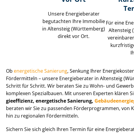
Te
Unsere Energieberater
begutachten Ihre Immobilie
Für eine Ene
in Altensteig (Württemberg)
Altensteig
direkt vor Ort.
vereinbaren
kurzfristi
I
Ob
energetische Sanierung
, Senkung Ihrer Energiekoste
Fördermitteln – unsere Energieberater in Altensteig (Wü
Schritt für Schritt. Wir beraten Sie zu Wohn- und Ge­wer­be­
komplexen Spezialbauen. Mit unseren Experten klären S
gie­ef­fi­zi­enz, energetische Sanierung,
Ge­bäu­de­en­er­gie
beraten wir Sie zu passenden För­der­pro­gram­men, von
hin zu regionalen Fördermitteln.
Sichern Sie sich gleich Ihren Termin für eine Energiebera