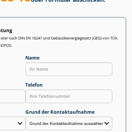
atung
rater nach DIN EN 16247 und Ge­bäu­de­en­er­gie­ge­setz (GEG) von TÜV,
 EIPOS.
Name
Telefon
Grund der Kontaktaufnahme