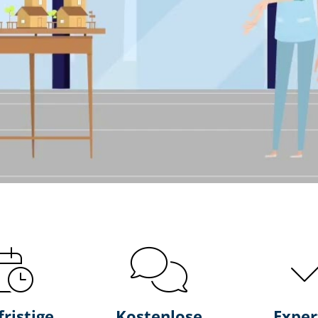
fristige
Kostenlose
Exper