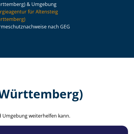
rttemberg) & Umgebung
rgieagentur für Altensteig
rttemberg)
­me­schutz­nach­wei­se nach GEG
 (Württemberg)
nd Umgebung weiterhelfen kann.