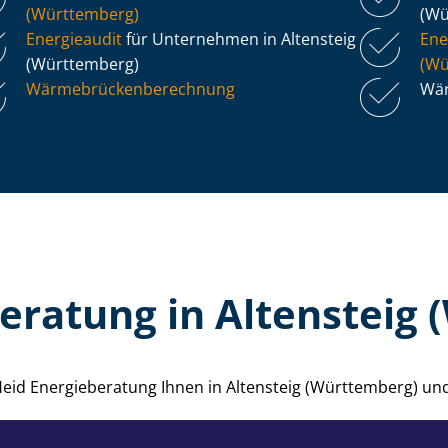
(Württemberg)
(Wü
Energieaudit
für Unternehmen in Altensteig
Ene
(Württemberg)
(Wü
Wär­me­brü­cken­be­rech­nung
Wär
eratung in Altensteig
e Heid Energieberatung Ihnen in Altensteig (Württemberg) u