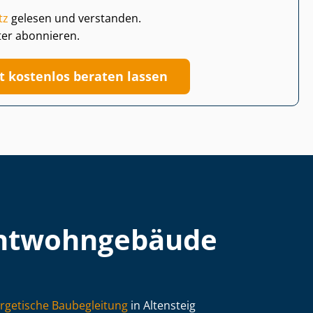
tz
gelesen und verstanden.
ter abonnieren.
zt kostenlos beraten lassen
t­wohn­ge­bäu­de
rgetische Baubegleitung
in Altensteig