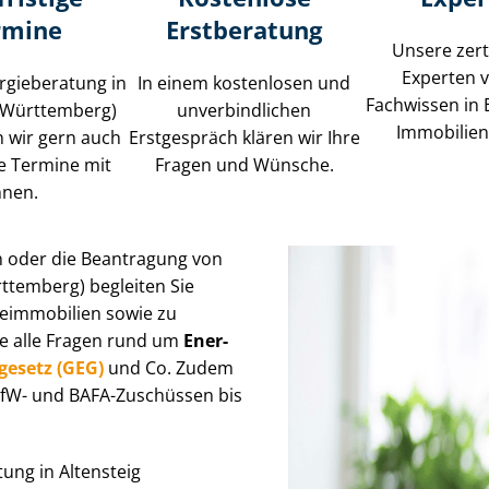
rmine
Erstberatung
Unsere zerti
Experten 
rgieberatung in
In einem kostenlosen und
Fachwissen in 
 (Württemberg)
unverbindlichen
Im­mo­bi­li­e
 wir gern auch
Erstgespräch klären wir Ihre
ge Termine mit
Fragen und Wünsche.
hnen.
n oder die Beantragung von
rttemberg) begleiten Sie
im­mo­bi­li­en sowie zu
ie alle Fragen rund um
En­er­
­ge­setz (GEG)
und Co. Zudem
 KfW- und BAFA-Zuschüssen bis
tung in Altensteig