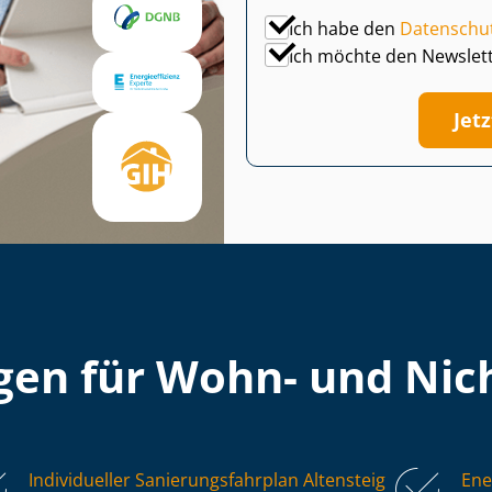
Ich habe den
Datenschu
Ich möchte den Newslet
Jet
en für Wohn- und Nich
Individueller Sa­nie­rungs­fahr­plan Altensteig
Ene