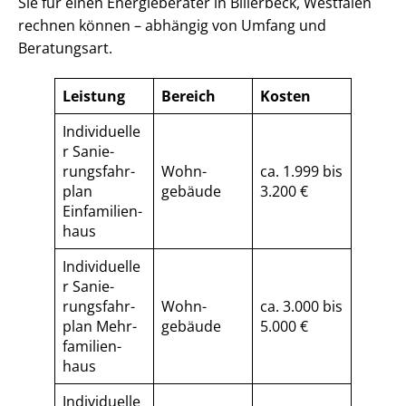
Sie für einen Energieberater in Billerbeck, Westfalen
rechnen können – abhängig von Umfang und
Beratungsart.
Leistung
Bereich
Kosten
Individuelle
r Sa­nie­
rungs­fahr­
Wohn­
ca. 1.999 bis
plan
gebäude
3.200 €
Einfamilien­
haus
Individuelle
r Sa­nie­
rungs­fahr­
Wohn­
ca. 3.000 bis
plan Mehr­
gebäude
5.000 €
fa­mi­li­en­
haus
Individuelle