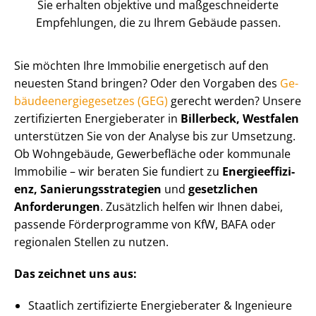
Sie erhalten objektive und maß­ge­schnei­der­te
Empfehlungen, die zu Ihrem Gebäude passen.
Sie möchten Ihre Immobilie energetisch auf den
neuesten Stand bringen? Oder den Vorgaben des
Ge­
bäu­de­en­er­gie­ge­set­zes (GEG)
gerecht werden? Unsere
zertifizierten Energieberater in
Billerbeck, Westfalen
unterstützen Sie von der Analyse bis zur Umsetzung.
Ob Wohngebäude, Gewerbefläche oder kommunale
Immobilie – wir beraten Sie fundiert zu
En­er­gie­ef­fi­zi­
enz, Sa­nie­rungs­stra­te­gien
und
gesetzlichen
Anforderungen
. Zusätzlich helfen wir Ihnen dabei,
passende Förderprogramme von KfW, BAFA oder
regionalen Stellen zu nutzen.
Das zeichnet uns aus:
Staatlich zertifizierte Energieberater & Ingenieure