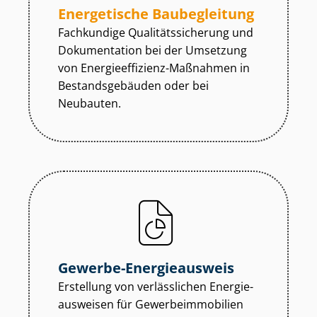
Energetische Baubegleitung
Fachkundige Qua­li­täts­si­che­rung und
Dokumentation bei der Umsetzung
von En­er­gie­ef­fi­zi­enz-Maßnahmen in
Be­stands­ge­bäu­den oder bei
Neubauten.
Gewerbe-Energieausweis
Erstellung von verlässlichen En­er­gie­
aus­wei­sen für Ge­wer­be­im­mo­bi­li­en