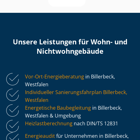
Unsere Leistungen für Wohn- und
Nicht­wohn­ge­bäu­de
Vor-Ort-Energieberatung
in Billerbeck,
Westfalen
Individueller Sa­nie­rungs­fahr­plan Billerbeck,
Westfalen
Energetische Baubegleitung
in Billerbeck,
Westfalen & Umgebung
Heiz­last­be­rech­nung
nach DIN/TS 12831
Energieaudit
für Unternehmen in Billerbeck,