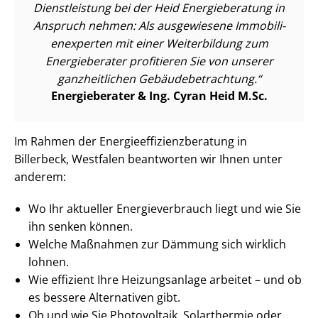
Dienstleistung bei der Heid Energieberatung in
Anspruch nehmen: Als ausgewiesene Im­mo­bi­li­
en­ex­per­ten mit einer Weiterbildung zum
Energieberater profitieren Sie von unserer
ganzheitlichen Ge­bäu­de­be­trach­tung.
Energieberater & Ing. Cyran Heid M.Sc.
Im Rahmen der En­er­gie­ef­fi­zi­enz­be­ra­tung in
Billerbeck, Westfalen beantworten wir Ihnen unter
anderem:
Wo Ihr aktueller En­er­gie­ver­brauch liegt und wie Sie
ihn senken können.
Welche Maßnahmen zur Dämmung sich wirklich
lohnen.
Wie effizient Ihre Heizungsanlage arbeitet – und ob
es bessere Alternativen gibt.
Ob und wie Sie Photovoltaik, Solarthermie oder