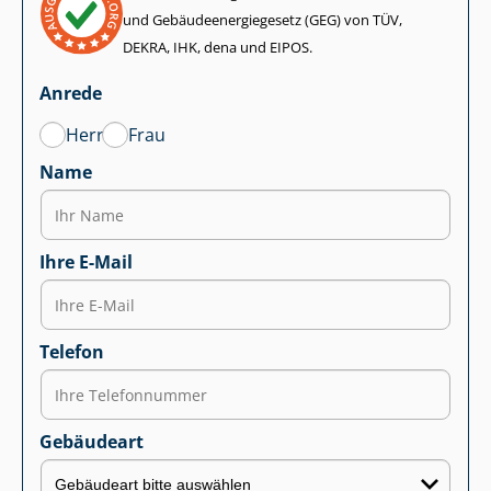
und Ge­bäu­de­en­er­gie­ge­setz (GEG) von TÜV,
DEKRA, IHK, dena und EIPOS.
Anrede
Herr
Frau
Name
Ihre E-Mail
Telefon
Gebäudeart