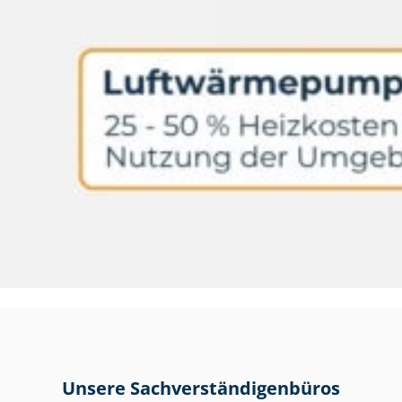
Unsere Sach­ver­stän­di­gen­bü­ros