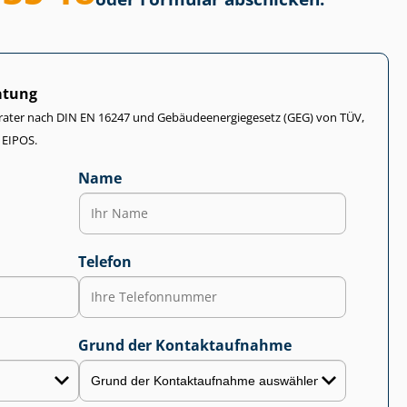
atung
rater nach DIN EN 16247 und Ge­bäu­de­en­er­gie­ge­setz (GEG) von TÜV,
 EIPOS.
Name
Telefon
Grund der Kontaktaufnahme