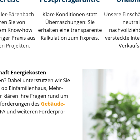
iler-Bärenbach
Klare Konditionen statt
Unsere Einschä
eren Sie von
Überraschungen: Sie
neutra
rtem Know-how
erhalten eine transparente
nachvollzieh
iger Praxis aus
Kalkulation zum Fixpreis.
versteckte Int
en Projekten.
Verkaufs
haft Energiekosten
n? Dabei unterstützen wir Sie
, ob Einfamilienhaus, Mehr­
 Wir klären Ihre Fragen rund um
nforderungen des
Ge­bäu­de­
A und weiteren För­der­pro­