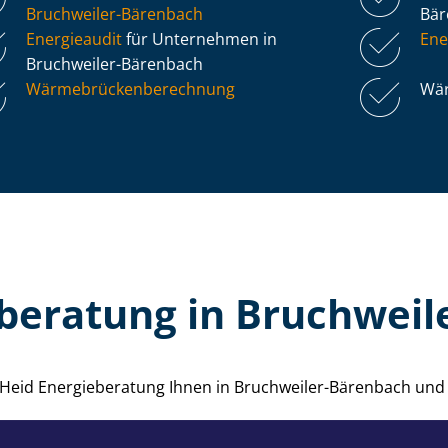
Bruchweiler-Bärenbach
Bä
Energieaudit
für Unternehmen in
Ene
Bruchweiler-Bärenbach
Wär­me­brü­cken­be­rech­nung
Wär
beratung in Bruchwei
ie Heid Energieberatung Ihnen in Bruchweiler-Bärenbach un