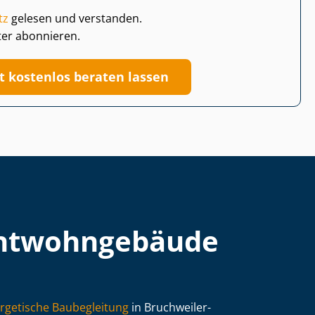
tz
gelesen und verstanden.
ter abonnieren.
zt kostenlos beraten lassen
t­wohn­ge­bäu­de
rgetische Baubegleitung
in Bruchweiler-