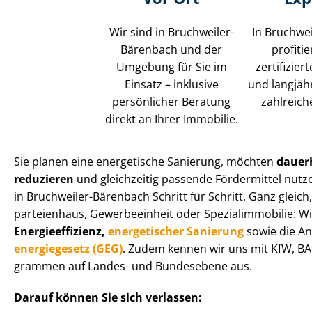
Wir sind in Bruchweiler-
In Bruchwe
Bärenbach und der
profiti
Umgebung für Sie im
zertifizie
Einsatz – inklusive
und langjähr
persönlicher Beratung
zahlreich
direkt an Ihrer Immobilie.
Sie planen eine energetische Sanierung, möchten
dauer
reduzieren
und gleichzeitig passende Fördermittel nutze
in Bruchweiler-Bärenbach Schritt für Schritt. Ganz gleich
par­tei­en­haus, Gewerbeeinheit oder Spe­zi­al­im­mo­bi­lie:
En­er­gie­ef­fi­zi­enz,
energetischer Sanierung
sowie die A
en­er­gie­ge­setz (GEG)
. Zudem kennen wir uns mit KfW, BAF
gram­men auf Landes- und Bundesebene aus.
Darauf können Sie sich verlassen: