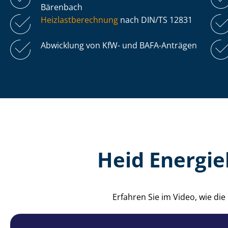
Bärenbach
Heiz­last­be­rech­nung
nach DIN/TS 12831
Abwicklung von KfW- und BAFA-Anträgen
Heid Energie
Erfahren Sie im Video, wie d