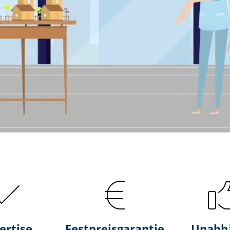
ertise
Fest­preis­ga­ran­tie
Unabh