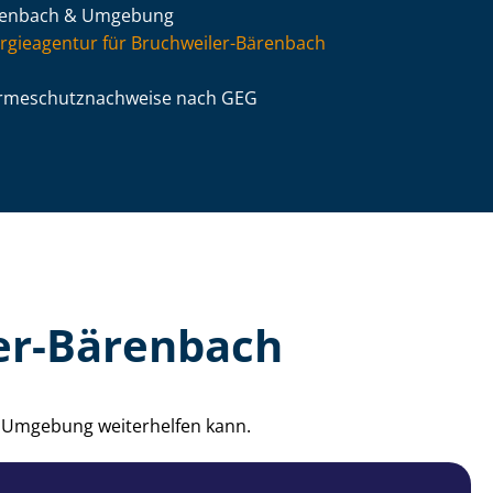
renbach & Umgebung
rgieagentur für Bruchweiler-Bärenbach
­me­schutz­nach­wei­se nach GEG
ler-Bärenbach
d Umgebung weiterhelfen kann.