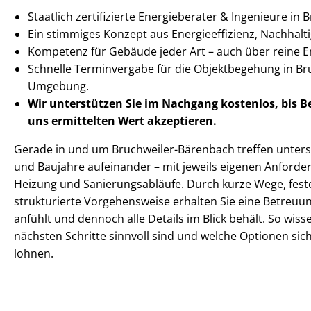
Staatlich zertifizierte Energieberater & Ingenieure in
Ein stimmiges Konzept aus En­er­gie­ef­fi­zi­enz, Nachhaltig
Kompetenz für Gebäude jeder Art – auch über reine 
Schnelle Terminvergabe für die Objektbegehung in B
Umgebung.
Wir unterstützen Sie im Nachgang
kostenlos, bis 
uns ermittelten
Wert akzeptieren
.
Gerade in und um Bruchweiler-Bärenbach treffen un­ter­s
und Baujahre aufeinander – mit jeweils eigenen Anfor
Heizung und Sa­nie­rungs­ab­läu­fe. Durch kurze Wege, fe
strukturierte Vorgehensweise erhalten Sie eine Betreuun
anfühlt und dennoch alle Details im Blick behält. So wisse
nächsten Schritte sinnvoll sind und welche Optionen sich 
lohnen.