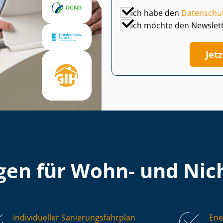
Ich habe den
Datenschu
Ich möchte den Newslet
Jet
en für Wohn- und Nich
Individueller Sa­nie­rungs­fahr­plan
Ene