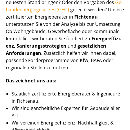
neuesten Stand bringen? Oder den Vorgaben des
Ge­
bäu­de­en­er­gie­ge­set­zes (GEG)
gerecht werden? Unsere
zertifizierten Energieberater in
Fichtenau
unterstützen Sie von der Analyse bis zur Umsetzung.
Ob Wohngebäude, Gewerbefläche oder kommunale
Immobilie – wir beraten Sie fundiert zu
En­er­gie­ef­fi­zi­
enz, Sa­nie­rungs­stra­te­gien
und
gesetzlichen
Anforderungen
. Zusätzlich helfen wir Ihnen dabei,
passende Förderprogramme von KfW, BAFA oder
regionalen Stellen zu nutzen.
Das zeichnet uns aus:
Staatlich zertifizierte Energieberater & Ingenieure
in Fichtenau.
Wir sind ganzheitliche Experten für Gebäude aller
Art.
Wir vereinen En­er­gie­ef­fi­zi­enz, Nachhaltigkeit &
Wirt­schaft­lich­keit.