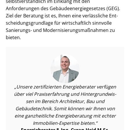
selbst­ver­ständ­lich im Einklang mit den
Anforderungen des Ge­bäu­de­en­er­gie­ge­set­zes (GEG).
Ziel der Beratung ist es, Ihnen eine verlässliche Ent­
schei­dungs­grund­la­ge für wirtschaftlich sinnvolle
Sanierungs- und Mo­der­ni­sie­rungs­maß­nah­men zu
bieten.
Unsere zertifizierten Energieberater verfügen
über viel Praxiserfahrung und Hin­ter­grund­wis­
sen im Bereich Architektur, Bau und
Gebäudetechnik. Somit können wir Ihnen von
eine ganzheitliche Energieberatung mit echter
Immobilien-Expertise bieten.
Energieberater & Ing. Cyran Heid M.Sc.