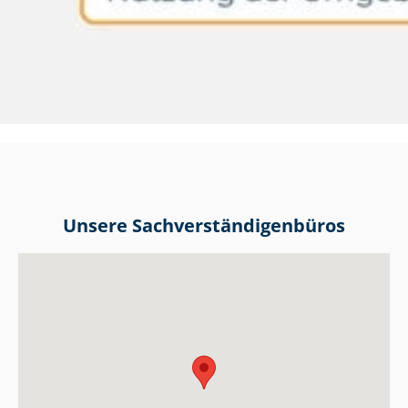
Unsere Sach­ver­stän­di­gen­bü­ros