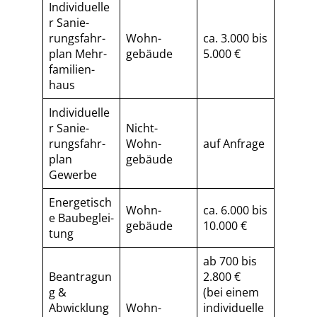
Individuelle
r Sa­nie­
rungs­fahr­
Wohn­
ca. 3.000 bis
plan Mehr­
gebäude
5.000 €
fa­mi­li­en­
haus
Individuelle
r Sa­nie­
Nicht-
rungs­fahr­
Wohn­
auf Anfrage
plan
gebäude
Gewerbe
Energetisch
Wohn­
ca. 6.000 bis
e Baubeglei­
gebäude
10.000 €
tung
ab 700 bis
Beantragun
2.800 €
g &
(bei einem
Abwicklung
Wohn­
individuelle