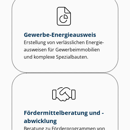
Gewerbe-Energieausweis
Erstellung von verlässlichen En­er­gie­
aus­wei­sen für Ge­wer­be­im­mo­bi­li­en
und komplexe Spezialbauten.
För­der­mit­tel­be­ra­tung und -
abwicklung
Beratung zu För­der­pro­gram­men von