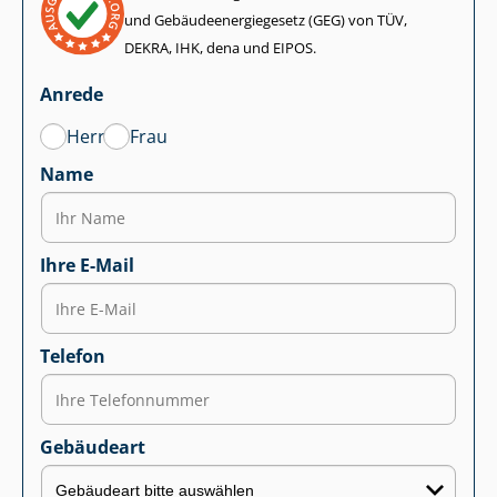
und Ge­bäu­de­en­er­gie­ge­setz (GEG) von TÜV,
DEKRA, IHK, dena und EIPOS.
Anrede
Herr
Frau
Name
Ihre E-Mail
Telefon
Gebäudeart