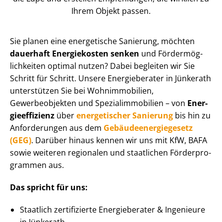
Ihrem Objekt passen.
Sie planen eine energetische Sanierung, möchten
dauerhaft Energiekosten senken
und För­der­mög­
lich­kei­ten optimal nutzen? Dabei begleiten wir Sie
Schritt für Schritt. Unsere Energieberater in Jünkerath
unterstützen Sie bei Wohnimmobilien,
Gewerbeobjekten und Spe­zi­al­im­mo­bi­li­en – von
En­er­
gie­ef­fi­zi­enz
über
energetischer Sanierung
bis hin zu
Anforderungen aus dem
Ge­bäu­de­en­er­gie­ge­setz
(GEG)
. Darüber hinaus kennen wir uns mit KfW, BAFA
sowie weiteren regionalen und staatlichen För­der­pro­
gram­men aus.
Das spricht für uns:
Staatlich zertifizierte Energieberater & Ingenieure
in Jünkerath