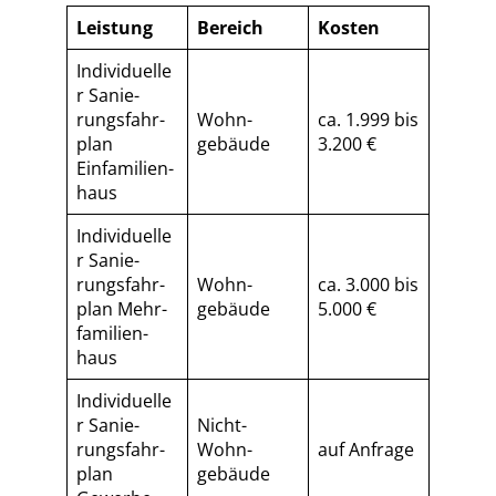
Leistung
Bereich
Kosten
Individuelle
r Sa­nie­
rungs­fahr­
Wohn­
ca. 1.999 bis
plan
gebäude
3.200 €
Einfamilien­
haus
Individuelle
r Sa­nie­
rungs­fahr­
Wohn­
ca. 3.000 bis
plan Mehr­
gebäude
5.000 €
fa­mi­li­en­
haus
Individuelle
r Sa­nie­
Nicht-
rungs­fahr­
Wohn­
auf Anfrage
plan
gebäude