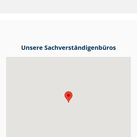
Unsere Sach­ver­stän­di­gen­bü­ros