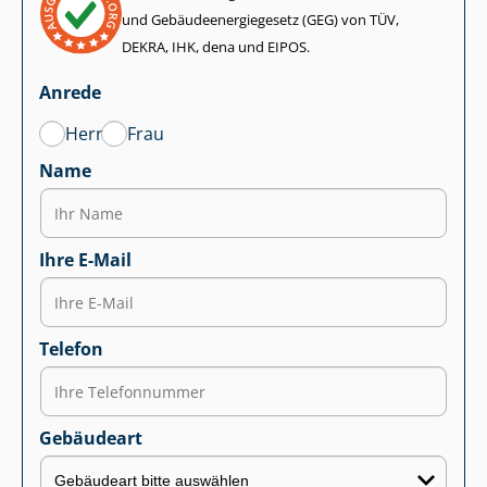
und Ge­bäu­de­en­er­gie­ge­setz (GEG) von TÜV,
DEKRA, IHK, dena und EIPOS.
Anrede
Herr
Frau
Name
Ihre E-Mail
Telefon
Gebäudeart