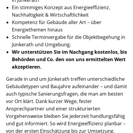
Ein stimmiges Konzept aus En­er­gie­ef­fi­zi­enz,
Nachhaltigkeit & Wirt­schaft­lich­keit
Kompetenz für Gebäude aller Art – über
Energiethemen hinaus
Schnelle Terminvergabe für die Objektbegehung in
Jünkerath und Umgebung.
Wir unterstützen Sie im Nachgang
kostenlos, bis
Behörden
und Co. den von uns ermittelten
Wert
akzeptieren
.
Gerade in und um Jünkerath treffen un­ter­schied­li­che
Gebäudetypen und Baujahre aufeinander – und damit
auch typische Sa­nie­rungs­fra­gen, die man am besten
vor Ort klärt. Dank kurzer Wege, fester
Ansprechpartner und einer strukturierten
Vorgehensweise bleiben Sie jederzeit handlungsfähig
und gut informiert. So wird En­er­gie­ef­fi­zi­enz planbar –
von der ersten Einschätzung bis zur Umsetzung.