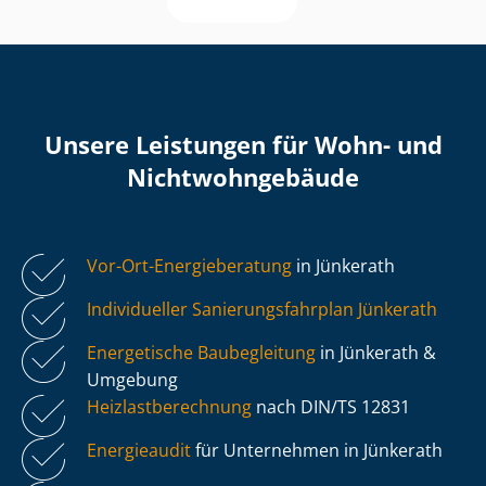
Unsere Leistungen für Wohn- und
Nicht­wohn­ge­bäu­de
Vor-Ort-Energieberatung
in Jünkerath
Individueller Sa­nie­rungs­fahr­plan Jünkerath
Energetische Baubegleitung
in Jünkerath &
Umgebung
Heiz­last­be­rech­nung
nach DIN/TS 12831
Energieaudit
für Unternehmen in Jünkerath