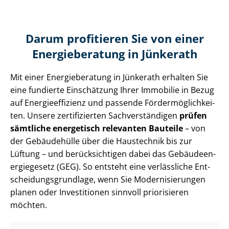
Darum profitieren Sie von einer
Energieberatung in Jünkerath
Mit einer Energieberatung in Jünkerath erhalten Sie
eine fundierte Einschätzung Ihrer Immobilie in Bezug
auf En­er­gie­ef­fi­zi­enz und passende För­der­mög­lich­kei­
ten. Unsere zertifizierten Sach­ver­stän­di­gen
prüfen
sämtliche energetisch relevanten Bauteile
– von
der Gebäudehülle über die Haustechnik bis zur
Lüftung – und berücksichtigen dabei das Ge­bäu­de­en­
er­gie­ge­setz (GEG). So entsteht eine verlässliche Ent­
schei­dungs­grund­la­ge, wenn Sie Mo­der­ni­sie­run­gen
planen oder Investitionen sinnvoll priorisieren
möchten.