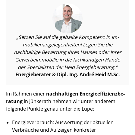
Setzen Sie auf die geballte Kompetenz in Im­
mo­bi­li­en­an­ge­le­gen­hei­ten! Legen Sie die
nachhaltige Bewertung Ihres Hauses oder Ihrer
Ge­wer­be­im­mo­bi­lie in die fachkundigen Hände
der Spezialisten der Heid Energieberatung.
Energieberater & Dipl. Ing. André Heid M.Sc.
Im Rahmen einer
nachhaltigen En­er­gie­ef­fi­zi­enz­be­
ra­tung
in Jünkerath nehmen wir unter anderem
folgende Punkte genau unter die Lupe:
En­er­gie­ver­brauch: Auswertung der aktuellen
Verbräuche und Aufzeigen konkreter