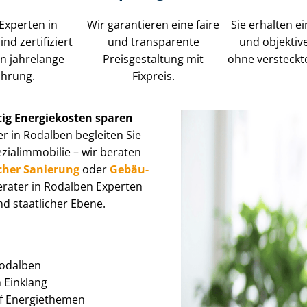
Experten in
Wir garantieren eine faire
Sie erhalten ei
nd zertifiziert
und transparente
und objektiv
n jahrelange
Preisgestaltung mit
ohne versteckt
ahrung.
Fixpreis.
tig Energiekosten sparen
r in Rodalben begleiten Sie
l­im­mo­bi­lie – wir beraten
cher Sanierung
oder
Ge­bäu­
berater in Rodalben Experten
d staatlicher Ebene.
 Rodalben
im Einklang
auf Energiethemen