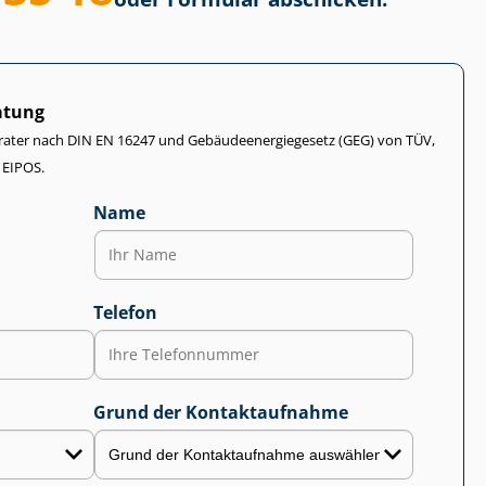
atung
rater nach DIN EN 16247 und Ge­bäu­de­en­er­gie­ge­setz (GEG) von TÜV,
 EIPOS.
Name
Telefon
Grund der Kontaktaufnahme