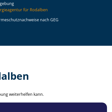
gebung
rgieagentur für Rodalben
­me­schutz­nach­wei­se nach GEG
dalben
bung weiterhelfen kann.