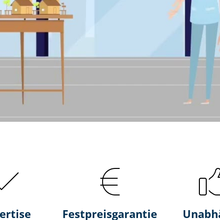
ertise
Fest­preis­ga­ran­tie
Unabh