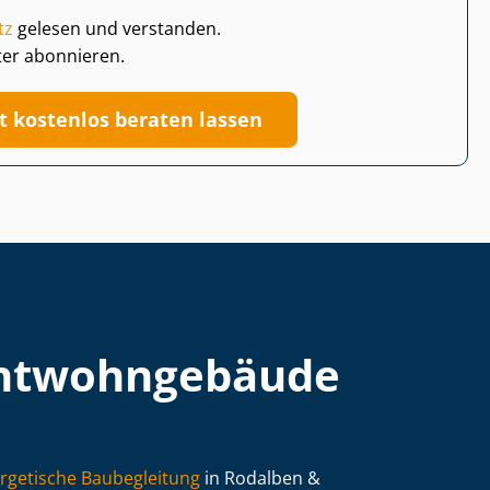
tz
gelesen und verstanden.
ter abonnieren.
zt kostenlos beraten lassen
t­wohn­ge­bäu­de
rgetische Baubegleitung
in Rodalben &