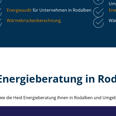
Um
Energieaudit
für Unternehmen in Rodalben
Ene
Wär­me­brü­cken­be­rech­nung
Wär
Energieberatung in Ro
 wie die Heid Energieberatung Ihnen in Rodalben und Umge