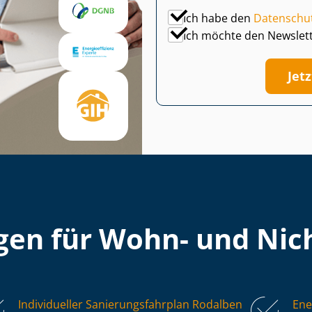
Ich habe den
Datenschu
Ich möchte den Newslet
Jet
en für Wohn- und Nich
Individueller Sa­nie­rungs­fahr­plan Rodalben
Ene