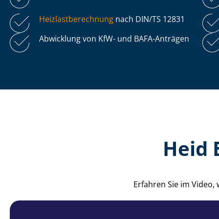
Heiz­last­be­rech­nung
nach DIN/TS 12831
Abwicklung von KfW- und BAFA-Anträgen
Heid 
Erfahren Sie im Video,