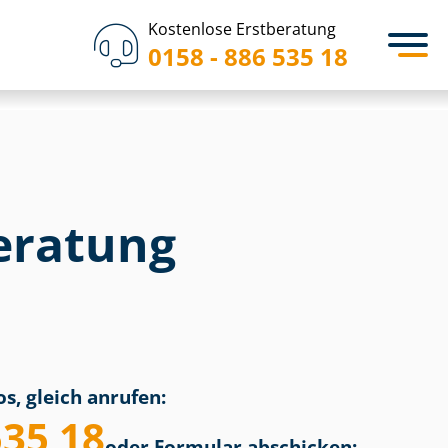
Kostenlose Erstberatung
0158 - 886 535 18
eratung
n
s, gleich anrufen:
535 18
oder Formular abschicken: