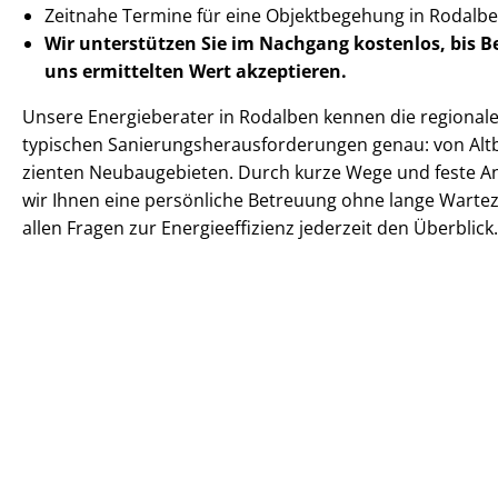
Zeitnahe Termine für eine Objektbegehung in Rodal
Wir unterstützen Sie im Nachgang
kostenlos, bis 
uns ermittelten
Wert akzeptieren
.
Unsere Energieberater in Rodalben kennen die regionalen
typischen Sa­nie­rungs­her­aus­for­de­run­gen genau: von Altba
zi­en­ten Neubaugebieten. Durch kurze Wege und feste 
wir Ihnen eine persönliche Betreuung ohne lange Warteze
allen Fragen zur En­er­gie­ef­fi­zi­enz jederzeit den Überblick.