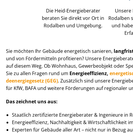
Die Heid-Energieberater
Unsere 
beraten Sie direkt vor Ort in
Rodalben si
Rodalben und Umgebung.
und habe
Erf
Sie möchten Ihr Gebäude energetisch sanieren,
langfris
und von Fördermitteln profitieren? Unsere Energieberate
auf diesem Weg. Ob Wohnhaus, Gewerbeobjekt oder Spe­zi­a
Sie zu allen Fragen rund um
En­er­gie­ef­fi­zi­enz,
energetis
de­en­er­gie­ge­setz (GEG)
. Zusätzlich sind unsere Energie
für KfW, BAFA und weitere Förderungen auf regionaler un
Das zeichnet uns aus:
Staatlich zertifizierte Energieberater & Ingenieure in
En­er­gie­ef­fi­zi­enz, Nachhaltigkeit & Wirt­schaft­lich­keit 
Experten für Gebäude aller Art – nicht nur in Bezug 