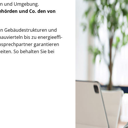
ben und Umgebung.
Behörden
und Co. den von
 Ge­bäu­de­struk­tu­ren und
uvierteln bis zu en­er­gie­ef­fi­
Ansprechpartner garantieren
iten. So behalten Sie bei