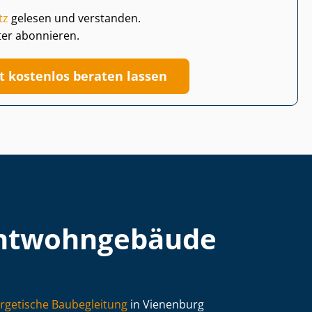
tz
gelesen und verstanden.
ter abonnieren.
zt kostenlos beraten lassen
t­wohn­ge­bäu­de
rgetische Baubegleitung
in Vienenburg