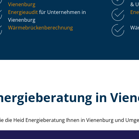
Vienenburg
& 
Energieaudit
für Unternehmen in
Ene
Vienenburg
Wär­me­brü­cken­be­rech­nung
Wär
nergieberatung in Vie
wie die Heid Energieberatung Ihnen in Vienenburg und Umg