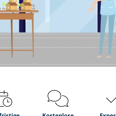
fristige
Kostenlose
Exper