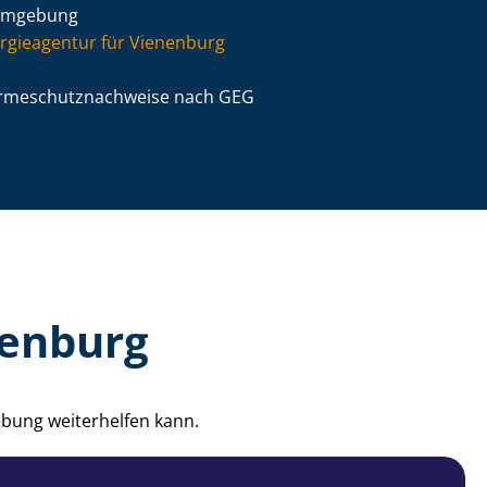
Umgebung
rgieagentur für Vienenburg
­me­schutz­nach­wei­se nach GEG
nenburg
ebung weiterhelfen kann.