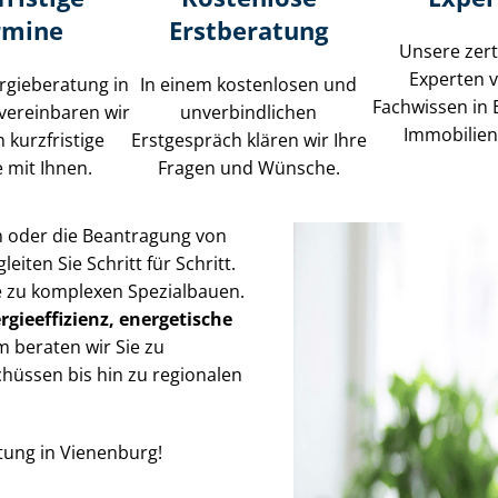
rmine
Erstberatung
Unsere zerti
Experten 
rgieberatung in
In einem kostenlosen und
Fachwissen in 
vereinbaren wir
unverbindlichen
Im­mo­bi­li­e
 kurzfristige
Erstgespräch klären wir Ihre
 mit Ihnen.
Fragen und Wünsche.
n oder die Beantragung von
iten Sie Schritt für Schritt.
wie zu komplexen Spezialbauen.
r­gie­ef­fi­zi­enz, energetische
 beraten wir Sie zu
hüssen bis hin zu regionalen
atung in Vienenburg!