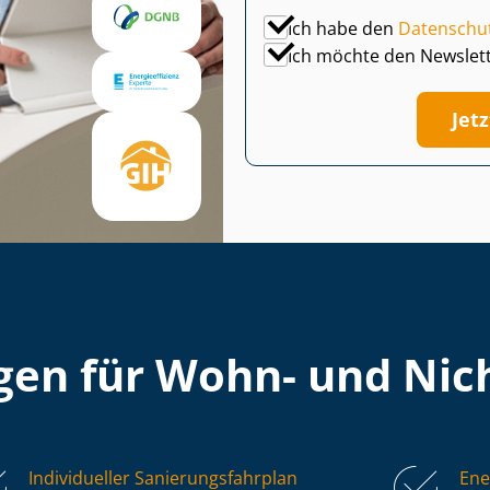
Ich habe den
Datenschu
Ich möchte den Newslet
Jet
en für Wohn- und Nich
Individueller Sa­nie­rungs­fahr­plan
Ene