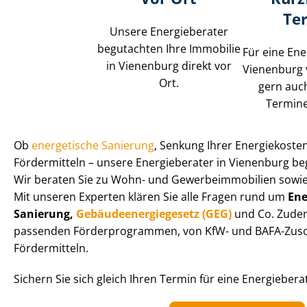
Te
Unsere Energieberater
begutachten Ihre Immobilie
Für eine Ene
in Vienenburg direkt vor
Vienenburg 
Ort.
gern auch
Termine
Ob
energetische Sanierung
, Senkung Ihrer Energiekoste
Fördermitteln – unsere Energieberater in Vienenburg begle
Wir beraten Sie zu Wohn- und Ge­wer­be­im­mo­bi­li­en so
Mit unseren Experten klären Sie alle Fragen rund um
En­e
Sanierung,
Ge­bäu­de­en­er­gie­ge­setz (GEG)
und Co. Zudem
passenden För­der­pro­gram­men, von KfW- und BAFA-Zusc
Fördermitteln.
Sichern Sie sich gleich Ihren Termin für eine Energieber