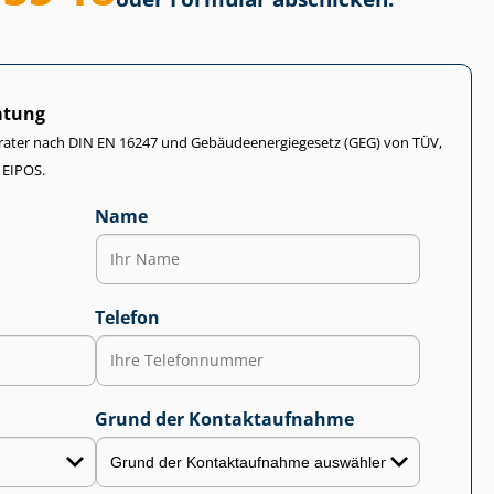
atung
rater nach DIN EN 16247 und Ge­bäu­de­en­er­gie­ge­setz (GEG) von TÜV,
 EIPOS.
Name
Telefon
Grund der Kontaktaufnahme