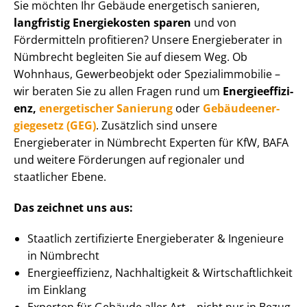
Sie möchten Ihr Gebäude energetisch sanieren,
langfristig Energiekosten sparen
und von
Fördermitteln profitieren? Unsere Energieberater in
Nümbrecht begleiten Sie auf diesem Weg. Ob
Wohnhaus, Gewerbeobjekt oder Spe­zi­al­im­mo­bi­lie –
wir beraten Sie zu allen Fragen rund um
En­er­gie­ef­fi­zi­
enz,
energetischer Sanierung
oder
Ge­bäu­de­en­er­
gie­ge­setz (GEG)
. Zusätzlich sind unsere
Energieberater in Nümbrecht Experten für KfW, BAFA
und weitere Förderungen auf regionaler und
staatlicher Ebene.
Das zeichnet uns aus:
Staatlich zertifizierte Energieberater & Ingenieure
in Nümbrecht
En­er­gie­ef­fi­zi­enz, Nachhaltigkeit & Wirt­schaft­lich­keit
im Einklang
Experten für Gebäude aller Art – nicht nur in Bezug