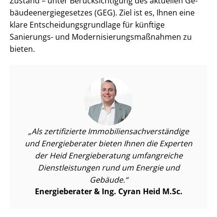
Zustand – unter Be­rück­sich­ti­gung des aktuellen Ge­
bäu­de­en­er­gie­ge­set­zes (GEG). Ziel ist es, Ihnen eine
klare Ent­schei­dungs­grund­la­ge für künftige
Sanierungs- und Mo­der­ni­sie­rungs­maß­nah­men zu
bieten.
Als zertifizierte Im­mo­bi­li­en­sach­ver­stän­di­ge
und Energieberater bieten Ihnen die Experten
der Heid Energieberatung umfangreiche
Dienst­leis­tun­gen rund um Energie und
Gebäude.
Energieberater & Ing. Cyran Heid M.Sc.