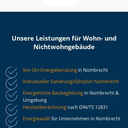
Unsere Leistungen für Wohn- und
Nicht­wohn­ge­bäu­de
Vor-Ort-Energieberatung
in Nümbrecht
Individueller Sa­nie­rungs­fahr­plan Nümbrecht
Energetische Baubegleitung
in Nümbrecht &
Umgebung
Heiz­last­be­rech­nung
nach DIN/TS 12831
Energieaudit
für Unternehmen in Nümbrecht