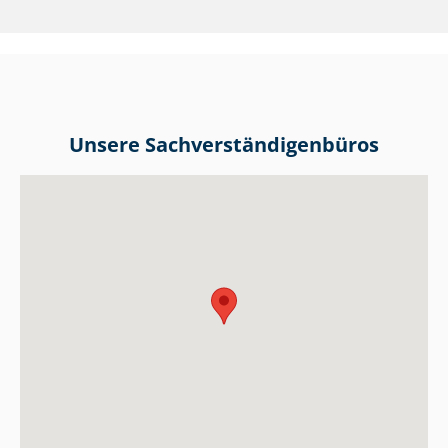
Unsere Sach­ver­stän­di­gen­bü­ros