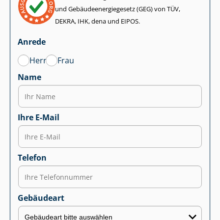
und Ge­bäu­de­en­er­gie­ge­setz (GEG) von TÜV,
DEKRA, IHK, dena und EIPOS.
Anrede
Herr
Frau
Name
Ihre E-Mail
Telefon
Gebäudeart