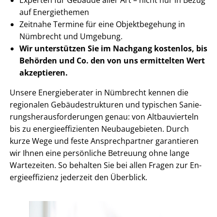
auf Energiethemen
Zeitnahe Termine für eine Objektbegehung in
Nümbrecht und Umgebung.
Wir unterstützen Sie im Nachgang
kostenlos, bis
Behörden
und Co. den von uns ermittelten
Wert
akzeptieren
.
Unsere Energieberater in Nümbrecht kennen die
regionalen Ge­bäu­de­struk­tu­ren und typischen Sa­nie­
rungs­her­aus­for­de­run­gen genau: von Altbauvierteln
bis zu en­er­gie­ef­fi­zi­en­ten Neubaugebieten. Durch
kurze Wege und feste Ansprechpartner garantieren
wir Ihnen eine persönliche Betreuung ohne lange
Wartezeiten. So behalten Sie bei allen Fragen zur En­
er­gie­ef­fi­zi­enz jederzeit den Überblick.